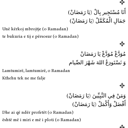
أَنَا مُسْتَجِير بِالْ (يَا رَمَضَانْ)
جَمَالِ الْمُكَمَّلْ (يَا رَمَضَانْ)
Unë kërkoj mbrojtje (o Ramadan)
te bukuria e tij e përsosur (o Ramadan)
مُوَدَّعْ مُوَدَّعْ يَا رَمَضَانْ
وَ نَسْتَودِعُ اللهَ شَهْرَ الصِّيام
Lamtumirë, lamtumirë, o Ramadan
Kthehu tek ne me falje
وَمَنْ فِي النَّبِيِّينَ (يَا رَمَضَانْ)
أَفْضَلْ وَأَكْمَلْ (يَا رَمَضَانْ)
Dhe ai që ndër profetët (o Ramadan)
është më i miri e më i ploti (o Ramadan)