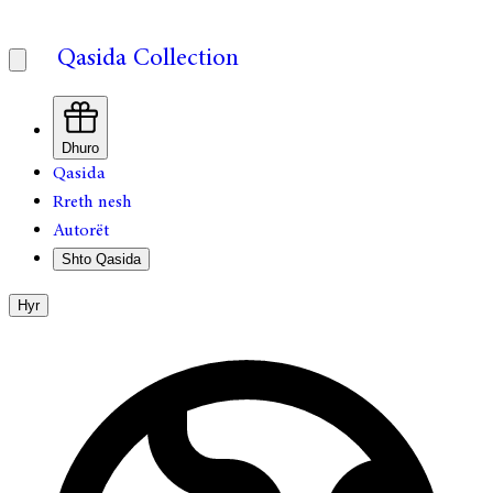
Qasida Collection
Dhuro
Qasida
Rreth nesh
Autorët
Shto Qasida
Hyr