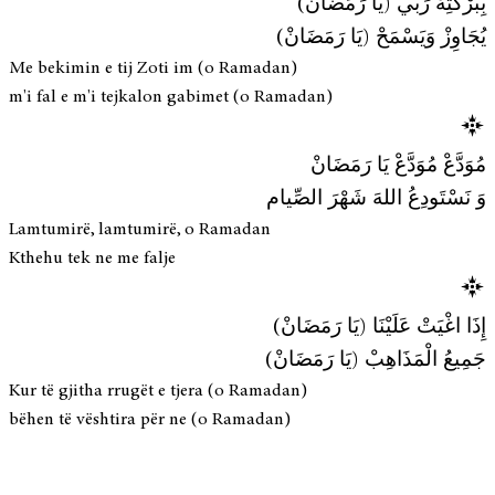
بِبَرْكَتِهْ رَبِّي (يَا رَمَضَانْ)
يُجَاوِزْ وَيَسْمَحْ (يَا رَمَضَانْ)
Me bekimin e tij Zoti im (o Ramadan)
m'i fal e m'i tejkalon gabimet (o Ramadan)
مُوَدَّعْ مُوَدَّعْ يَا رَمَضَانْ
وَ نَسْتَودِعُ اللهَ شَهْرَ الصِّيام
Lamtumirë, lamtumirë, o Ramadan
Kthehu tek ne me falje
إِذَا اغْيَتْ عَلَيْنَا (يَا رَمَضَانْ)
جَمِيعُ الْمَذَاهِبْ (يَا رَمَضَانْ)
Kur të gjitha rrugët e tjera (o Ramadan)
bëhen të vështira për ne (o Ramadan)