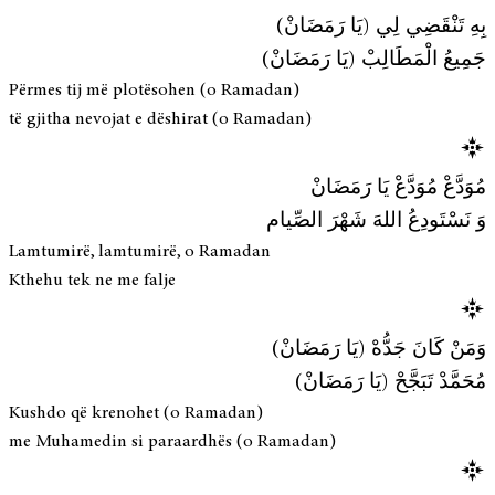
بِهِ تَنْقَضِي لِي (يَا رَمَضَانْ)
جَمِيعُ الْمَطَالِبْ (يَا رَمَضَانْ)
Përmes tij më plotësohen (o Ramadan)
të gjitha nevojat e dëshirat (o Ramadan)
مُوَدَّعْ مُوَدَّعْ يَا رَمَضَانْ
وَ نَسْتَودِعُ اللهَ شَهْرَ الصِّيام
Lamtumirë, lamtumirë, o Ramadan
Kthehu tek ne me falje
وَمَنْ كَانَ جَدُّهْ (يَا رَمَضَانْ)
مُحَمَّدْ تَبَجَّحْ (يَا رَمَضَانْ)
Kushdo që krenohet (o Ramadan)
me Muhamedin si paraardhës (o Ramadan)