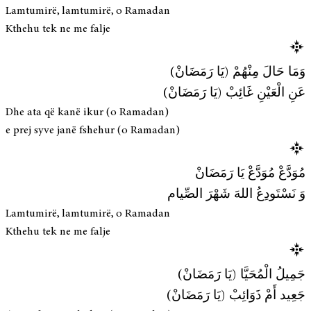
Lamtumirë, lamtumirë, o Ramadan
Kthehu tek ne me falje
وَمَا حَالَ مِنْهُمْ (يَا رَمَضَانْ)
عَنِ الْعَيْنِ غَائِبْ (يَا رَمَضَانْ)
Dhe ata që kanë ikur (o Ramadan)
e prej syve janë fshehur (o Ramadan)
مُوَدَّعْ مُوَدَّعْ يَا رَمَضَانْ
وَ نَسْتَودِعُ اللهَ شَهْرَ الصِّيام
Lamtumirë, lamtumirë, o Ramadan
Kthehu tek ne me falje
جَمِيلُ الْمُحَيَّا (يَا رَمَضَانْ)
جَعِيد أَمْ ذَوَائِبْ (يَا رَمَضَانْ)