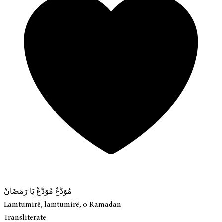
مُوَدَّعْ مُوَدَّعْ يَا رَمَضَانْ
Lamtumirë, lamtumirë, o Ramadan
Transliterate