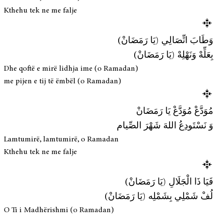
Kthehu tek ne me falje
وَطَابَ اتِّصَالِي (يَا رَمَضَانْ)
بِعَلِّهْ وَنَهْلِهْ (يَا رَمَضَانْ)
Dhe qoftë e mirë lidhja ime (o Ramadan)
me pijen e tij të ëmbël (o Ramadan)
مُوَدَّعْ مُوَدَّعْ يَا رَمَضَانْ
وَ نَسْتَودِعُ اللهَ شَهْرَ الصِّيام
Lamtumirë, lamtumirë, o Ramadan
Kthehu tek ne me falje
فَيَا ذَا الْجَلَالِ (يَا رَمَضَانْ)
لُفْ شَمْلِي بِشَمْلِه (يَا رَمَضَانْ)
O Ti i Madhërishmi (o Ramadan)