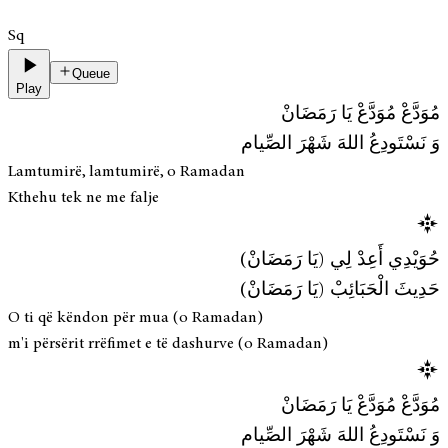
Sq
Queue
Play
مُوَدَّعْ مُوَدَّعْ يَا رَمَضَانْ
وَ نَسْتَودِعُ اللهَ شَهْرَ الصِّيام
Lamtumirë, lamtumirë, o Ramadan
Kthehu tek ne me falje
حُوَيْدِي أَعِدْ لِي (يَا رَمَضَانْ)
حَدِيثَ الْحَبَائِبْ (يَا رَمَضَانْ)
O ti që këndon për mua (o Ramadan)
m'i përsërit rrëfimet e të dashurve (o Ramadan)
مُوَدَّعْ مُوَدَّعْ يَا رَمَضَانْ
وَ نَسْتَودِعُ اللهَ شَهْرَ الصِّيام