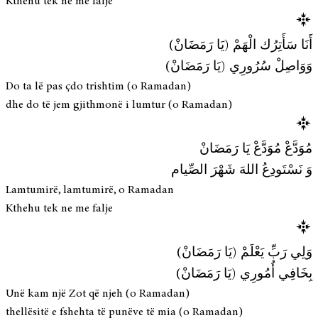
Kthehu tek ne me falje
أَنَا سَأَتِرُك الْهَمْ (يَا رَمَضَانْ)
وَوَاصِلْ سُرُورِي (يَا رَمَضَانْ)
Do ta lë pas çdo trishtim (o Ramadan)
dhe do të jem gjithmonë i lumtur (o Ramadan)
مُوَدَّعْ مُوَدَّعْ يَا رَمَضَانْ
وَ نَسْتَودِعُ اللهَ شَهْرَ الصِّيام
Lamtumirë, lamtumirë, o Ramadan
Kthehu tek ne me falje
وَلِي رَبِّ يَعْلَمْ (يَا رَمَضَانْ)
بِخَافِي أُمُورِي (يَا رَمَضَانْ)
Unë kam një Zot që njeh (o Ramadan)
thellësitë e fshehta të punëve të mia (o Ramadan)