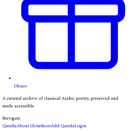
Dhuro
A curated archive of classical Arabic poetry, preserved and
made accessible.
Navigate
Qasida
About Us
Authors
Add Qasida
Login