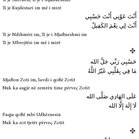
Ti je Kujdestari im më i mirë
أَنْتَ عَوْنِي أَنْتَ حَسْبِي
أَنْتَ لِي نِعْمَ الكَفِيلْ
Ti je Ndihmësi im, Ti je i Mjaftueshmi im
Ti je Mbrojtësi im më i mirë
حَسْبِي رَبِّي جَلَّ الله
مَا فِي بِقَلْبِي غَيْرُ اللَّهُ
Mjafton Zoti im, lavdi i qoftë Zotit
Nuk ka asgjë në zemrën time përveç Zotit
عَلَى الهَادِي صَلَّى الله
لَا إِلَهَ إِلَّا الله
Paqja qoftë mbi Udhëzuesin
Nuk ka zot tjetër përveç Zotit