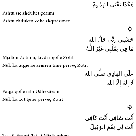
هَكَذَا تَفْنَى الهُمُومْ
Ashtu siç zhduket gëzimi
Ashtu zhduken edhe shqetësimet
حَسْبِي رَبِّي جَلَّ الله
مَا فِي بِقَلْبِي غَيْرُ اللَّهُ
Mjafton Zoti im, lavdi i qoftë Zotit
Nuk ka asgjë në zemrën time përveç Zotit
عَلَى الهَادِي صَلَّى الله
لَا إِلَهَ إِلَّا الله
Paqja qoftë mbi Udhëzuesin
Nuk ka zot tjetër përveç Zotit
أَنْتَ شَافِي أَنْتَ كَافِي
أَنْتَ لِي نِعْمَ الوَكِيلْ
Ti je Shëruesi, Ti je i Mjaftueshmi