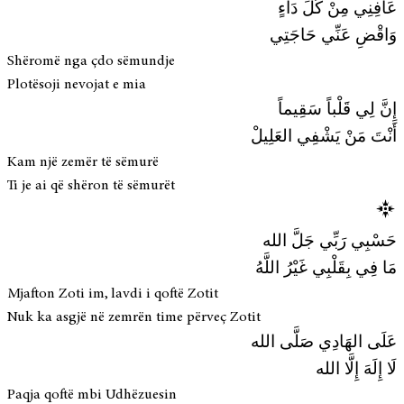
عَافِنِي مِنْ كُلِّ دَاءٍ
وَاقْضِ عَنِّي حَاجَتِي
Shëromë nga çdo sëmundje
Plotësoji nevojat e mia
إِنَّ لِي قَلْباً سَقِيماً
أَنْتَ مَنْ يَشْفِي العَلِيلْ
Kam një zemër të sëmurë
Ti je ai që shëron të sëmurët
حَسْبِي رَبِّي جَلَّ الله
مَا فِي بِقَلْبِي غَيْرُ اللَّهُ
Mjafton Zoti im, lavdi i qoftë Zotit
Nuk ka asgjë në zemrën time përveç Zotit
عَلَى الهَادِي صَلَّى الله
لَا إِلَهَ إِلَّا الله
Paqja qoftë mbi Udhëzuesin