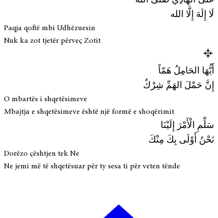
عَلَى الهَادِي صَلَّى الله
لَا إِلَهَ إِلَّا الله
Paqja qoftë mbi Udhëzuesin
Nuk ka zot tjetër përveç Zotit
أَيُّهَا الحَامِلُ هَمّاً
إِنَّ حَمْلَ الهَمِّ شِرْكٌ
O mbartës i shqetësimeve
Mbajtja e shqetësimeve është një formë e shoqërimit
سَلِّمِ الْأَمْرَ إِلَيْنَا
نَحْنُ أَوْلَى بِكَ مِنْكَ
Dorëzo çështjen tek Ne
Ne jemi më të shqetësuar për ty sesa ti për veten tënde