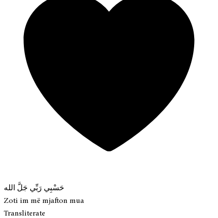
حَسْبِي رَبِّي جَلَّ الله
Zoti im më mjafton mua
Transliterate