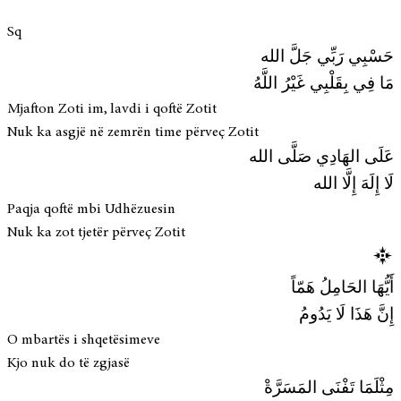
Sq
حَسْبِي رَبِّي جَلَّ الله
مَا فِي بِقَلْبِي غَيْرُ اللَّهُ
Mjafton Zoti im, lavdi i qoftë Zotit
Nuk ka asgjë në zemrën time përveç Zotit
عَلَى الهَادِي صَلَّى الله
لَا إِلَهَ إِلَّا الله
Paqja qoftë mbi Udhëzuesin
Nuk ka zot tjetër përveç Zotit
أَيُّهَا الحَامِلُ هَمّاً
إِنَّ هَذَا لَا يَدُومُ
O mbartës i shqetësimeve
Kjo nuk do të zgjasë
مِثْلَمَا تَفْنَى المَسَرَّةْ