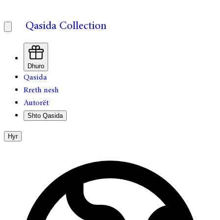
Qasida Collection
Dhuro
Qasida
Rreth nesh
Autorët
Shto Qasida
Hyr