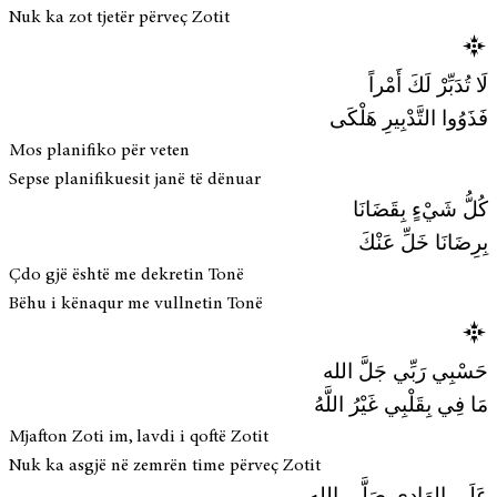
Nuk ka zot tjetër përveç Zotit
لَا تُدَبِّرْ لَكَ أَمْراً
فَذَوُوا التَّدْبِيرِ هَلْكَى
Mos planifiko për veten
Sepse planifikuesit janë të dënuar
كُلُّ شَيْءٍ بِقَضَانَا
بِرِضَانَا خَلِّ عَنْكَ
Çdo gjë është me dekretin Tonë
Bëhu i kënaqur me vullnetin Tonë
حَسْبِي رَبِّي جَلَّ الله
مَا فِي بِقَلْبِي غَيْرُ اللَّهُ
Mjafton Zoti im, lavdi i qoftë Zotit
Nuk ka asgjë në zemrën time përveç Zotit