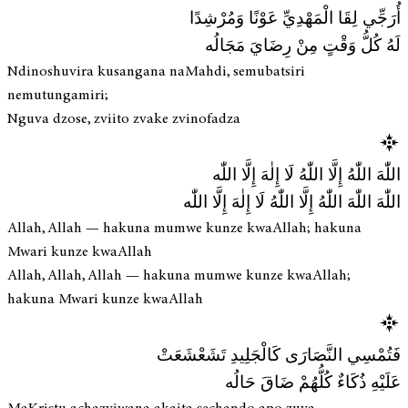
أُرَجِّي لِقَا الْمَهْدِيِّ عَوْنًا وَمُرْشِدًا
لَهُ كُلُّ وَقْتٍ مِنْ رِضَايَ مَجَالُه
Ndinoshuvira kusangana naMahdi, semubatsiri
nemutungamiri;
Nguva dzose, zviito zvake zvinofadza
اللّٰهَ اللّٰهُ إِلَّا اللّٰهُ لَا إِلٰهَ إِلَّا اللّٰه
اللّٰهَ اللّٰهَ اللّٰهُ إِلَّا اللّٰهُ لَا إِلٰهَ إِلَّا اللّٰه
Allah, Allah — hakuna mumwe kunze kwaAllah; hakuna
Mwari kunze kwaAllah
Allah, Allah, Allah — hakuna mumwe kunze kwaAllah;
hakuna Mwari kunze kwaAllah
فَتُمْسِي النَّصَارَى كَالْجَلِيدِ تَشَعْشَعَتْ
عَلَيْهِ ذُكَاءٌ كُلُّهُمْ ضَاقَ حَالُه