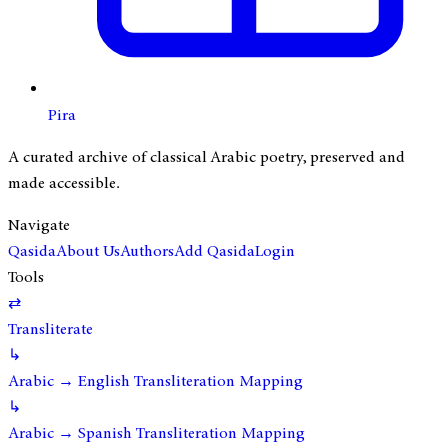
Pira
A curated archive of classical Arabic poetry, preserved and
made accessible.
Navigate
Qasida
About Us
Authors
Add Qasida
Login
Tools
⇄
Transliterate
↳
Arabic → English Transliteration Mapping
↳
Arabic → Spanish Transliteration Mapping