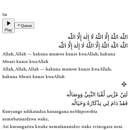
Sn
Queue
Play
اللّٰهَ اللّٰهُ إِلَّا اللّٰهُ لَا إِلٰهَ إِلَّا اللّٰه
اللّٰهَ اللّٰهَ اللّٰهُ إِلَّا اللّٰهُ لَا إِلٰهَ إِلَّا اللّٰه
Allah, Allah — hakuna mumwe kunze kwaAllah; hakuna
Mwari kunze kwaAllah
Allah, Allah, Allah — hakuna mumwe kunze kwaAllah;
hakuna Mwari kunze kwaAllah
لَئِنْ عَزَّنِي لُقْيَا النَّبِيِّ وَوِصَالُه
فَقَدْ دَامَ لِي تِذْكَارُهُ وَخَيَالُه
Kunyange ndikatadza kusangana neMuporofita
nemubatanidzwa wake,
Asi kurangarira kwake nemufananidzo wake zvinogara neni