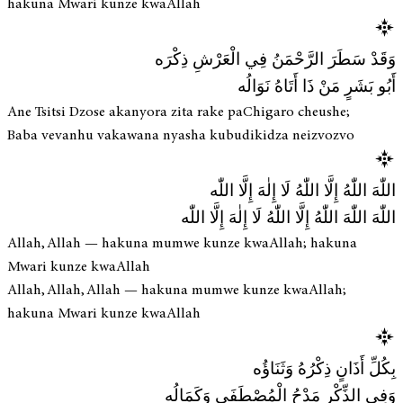
hakuna Mwari kunze kwaAllah
وَقَدْ سَطَرَ الرَّحْمَنُ فِي الْعَرْشِ ذِكْرَه
أَبُو بَشَرٍ مَنْ ذَا أَتَاهُ نَوَالُه
Ane Tsitsi Dzose akanyora zita rake paChigaro cheushe;
Baba vevanhu vakawana nyasha kubudikidza neizvozvo
اللّٰهَ اللّٰهُ إِلَّا اللّٰهُ لَا إِلٰهَ إِلَّا اللّٰه
اللّٰهَ اللّٰهَ اللّٰهُ إِلَّا اللّٰهُ لَا إِلٰهَ إِلَّا اللّٰه
Allah, Allah — hakuna mumwe kunze kwaAllah; hakuna
Mwari kunze kwaAllah
Allah, Allah, Allah — hakuna mumwe kunze kwaAllah;
hakuna Mwari kunze kwaAllah
بِكُلِّ أَذَانٍ ذِكْرُهُ وَثَنَاؤُه
وَفِي الذِّكْرِ مَدْحُ الْمُصْطَفَى وَكَمَالُه