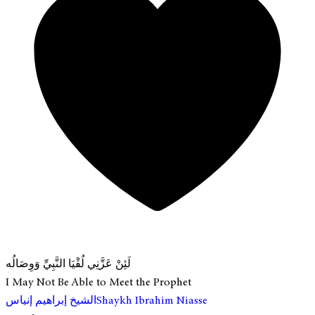
لَئِنْ عَزَّنِي لُقْيَا النَّبِيِّ وَوِصَالُه
I May Not Be Able to Meet the Prophet
الشيخ إبراهيم إنياس
Shaykh Ibrahim Niasse