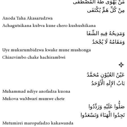
مَنْ يَهْوَى طَهَ الْمُصْطَفَى
مِنْ كُلِّ هَمٍّ يُكْتَفَى
Anoda Taha Akasarudzwa
Achagutsikana kubva kune chero kushushikana
وَمَدِيحُهُ فِيهِ الشِّفَا
وَمَقَامُهُ لَا يُجْحَدُ
Uye mukurumbidzwa kwake mune mushonga
Chinzvimbo chake hachirambwi
عَيْنُ العُيُوْنِ مُحَمَّدُ
بَابُ الإِلَهِ الْأوْحَدُ
Muhammad ndiye anofadza kuona
Mukova waMwari mumwe chete
صَلُّوا عَلَيْهِ وَرَدِّدُوا
تَجِدُوا الْهَنَاءَ وَتَسْعَدُوا
Mutumirei maropafadzo kakawanda