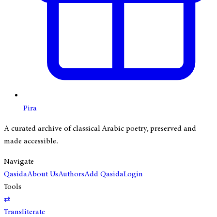
Pira
A curated archive of classical Arabic poetry, preserved and
made accessible.
Navigate
Qasida
About Us
Authors
Add Qasida
Login
Tools
⇄
Transliterate