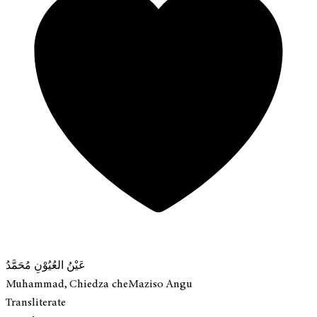
عَيْنُ العُيُوْنِ مُحَمَّدُ
Muhammad, Chiedza cheMaziso Angu
Transliterate