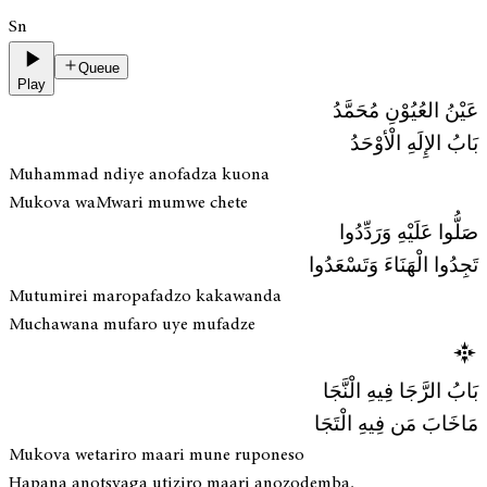
Sn
Queue
Play
عَيْنُ العُيُوْنِ مُحَمَّدُ
بَابُ الإِلَهِ الْأوْحَدُ
Muhammad ndiye anofadza kuona
Mukova waMwari mumwe chete
صَلُّوا عَلَيْهِ وَرَدِّدُوا
تَجِدُوا الْهَنَاءَ وَتَسْعَدُوا
Mutumirei maropafadzo kakawanda
Muchawana mufaro uye mufadze
بَابُ الرَّجَا فِيهِ الْنَّجَا
مَاخَابَ مَن فِيهِ الْتَجَا
Mukova wetariro maari mune ruponeso
Hapana anotsvaga utiziro maari anozodemba.