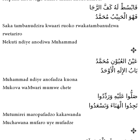
فَابْسُطْ لَهُ كَفَّ الرَّجَا
فَهْوَ الْحَبِيْبُ مُحَمَّدُ
Saka tambanudzira kwaari ruoko rwakatambanudzwa
rwetariro
Nekuti ndiye anodiwa Muhammad
عَيْنُ العُيُوْنِ مُحَمَّدُ
بَابُ الإِلَهِ الْأوْحَدُ
Muhammad ndiye anofadza kuona
Mukova waMwari mumwe chete
صَلُّوا عَلَيْهِ وَرَدِّدُوا
تَجِدُوا الْهَنَاءَ وَتَسْعَدُوا
Mutumirei maropafadzo kakawanda
Muchawana mufaro uye mufadze