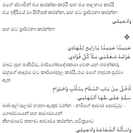
මගේ ස්වාමීන් එය ආරක්ෂා කරයි සහ එය පාලනය කරයි
එය ඉදිරියේ මා සිහිපත් කරන්න, සහ මට ප‍්‍රාර්ථනා කරන්න
وَادْعـيـلـي
සහ මට ප‍්‍රාර්ථනා කරන්න!
هَـنِـيـئًـا هَـنِـيـئًـا يَـا رَايِـح لِـلْـهَـادِي
غَـرَامُـهُ شَـغَـلَـنِـي مَـلَأ كُـلِّ فُـؤَادِي
ඔබට සුභ පණිවිඩ, මාර්ගෝපදේශකයා වෙත යන ගමන්කරු
ඔහුගේ ආදරය මට කාර්යබහුල කරයි, එය මගේ හදවත පුරවා
ඇත
اُدْخُـلْ مِـنْ بَـابِ الـسَّـلَامِ بِـتَـأَدُّبٍ وَاحْـتِـرَامٍ
سَـلِّـمْ عَـلَـى طٰـهَـا ٱلـتِّـهَـامِـي
බාබ් අල්-සලාම් හරහා ඇතුළු වන්න - නබිගේ ආචාර දොරටුව -
ගෞරවයෙන් සහ ආචාරයෙන්
තිහාමාවේ තාහාට ආචාරය කරන්න, පවිත්‍රයාට
واسْـأَلْـهُ ٱلـشَّـفَـاعَـةَ وَادْعِـيـلِـي