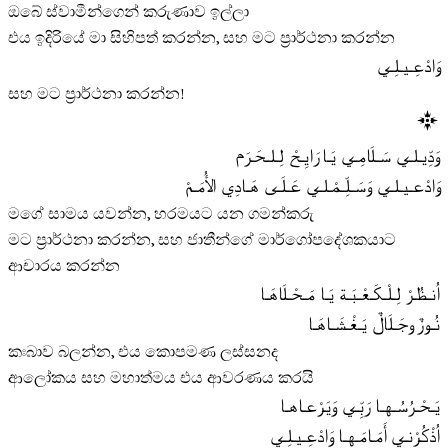
ඔබේ ස්වාමීන්ගෙන් කරුණාව ඉල්ලා
එය ඉදිරියේ මා සිහිපත් කරන්න, සහ මට ප‍්‍රාර්ථනා කරන්න
وَادْعِـيـلِـي
සහ මට ප‍්‍රාර්ථනා කරන්න!
وَدِّيـلـي سَـلَامِـي يَـا رَايِـحْ لِـلـحَـرَم
وَادْعـيـلـي وَسَـلِّـمْـلـي عَـلَـى هَـادِي الأُمَـمْ
මගේ සාමය යවන්න, හරමයට යන ගමන්කරු
මට ප‍්‍රාර්ථනා කරන්න, සහ ජාතීන්ගේ මාර්ගෝපදේශකයාට
ආචාරය කරන්න
اُنـظُـرْ لِـلْـكَـعْـبَـة يَـا مَـحْـلَاهَـا
نُـورٌ وجَـلَالٌ يَـغْـشَـاهَـا
කඃබාව බලන්න, එය කොපමණ ලස්සනද
ආලෝකය සහ මහාත්මය එය ආවරණය කරයි
يَـحْـرُسُـهـا رَبِّـي وَيَـرْعـاهـا
اُذْكُـرْنـي أَمَـامَـهـا وَادْعِـيـلِـي