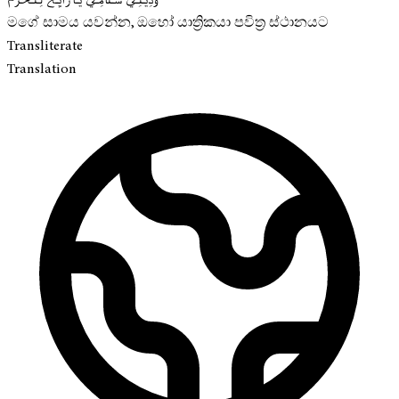
මගේ සාමය යවන්න, ඔහෝ යාත්‍රිකයා පවිත්‍ර ස්ථානයට
Transliterate
Translation