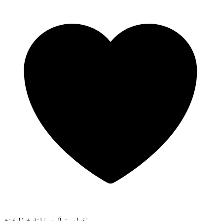
وَدِّيـلِـي سَـلَامِـي يَـا رَايِـحْ لِـلـحَـرَم