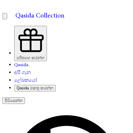
Qasida Collection
පරිත්‍යාග කරන්න
Qasida
අපි ගැන
ලේඛකයෝ
Qasida එකතු කරන්න
පිවිසෙන්න