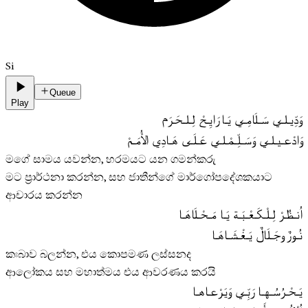
Si
Queue
Play
وَدِّيـلـي سَـلَامِـي يَـا رَايِـحْ لِـلـحَـرَم
وَادْعـيـلـي وَسَـلِّـمْـلـي عَـلَـى هَـادِي الأُمَـمْ
මගේ සාමය යවන්න, හරමයට යන ගමන්කරු
මට ප‍්‍රාර්ථනා කරන්න, සහ ජාතීන්ගේ මාර්ගෝපදේශකයාට
ආචාරය කරන්න
اُنـظُـرْ لِـلْـكَـعْـبَـة يَـا مَـحْـلَاهَـا
نُـورٌ وجَـلَالٌ يَـغْـشَـاهَـا
කඃබාව බලන්න, එය කොපමණ ලස්සනද
ආලෝකය සහ මහාත්මය එය ආවරණය කරයි
يَـحْـرُسُـهـا رَبِّـي وَيَـرْعـاهـا