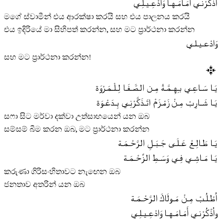
اُذْكُـرْنـي أَمَـامَـهـا وَادْعِـيـلِـي
මගේ ස්වාමීන් එය ආරක්ෂා කරයි සහ එය පාලනය කරයි
එය ඉදිරියේ මා සිහිපත් කරන්න, සහ මට ප‍්‍රාර්ථනා කරන්න
وَادْعـيـلـي
සහ මට ප‍්‍රාර්ථනා කරන්න!
يَـا سَـاعِـي بـِهِـمَّـةْ مِـن الـصَّـفَـا لِـلْـمَـرْوَة
يَـا شَـارِبْ مِـنْ زَمْـزَمْ اتَـذَكَّـرْنِـي بِـدَعْـوَة
සෆා සිට මර්වා දක්වා උත්සාහයෙන් යන ඔබ
සම්සම් බීම කරන ඔබ, මට ප‍්‍රාර්ථනා කරන්න
يَـا طَـالِـعْ عَـلَـى جَـبَـلِ الـرَّحْـمَـة
يَـا مَـاشِـي فِـي وَسَـطِ الـزَّحْـمَـة
කරුණා ගිරිසංහිතාවට නැඟෙන ඔබ
ජනතාව අතරින් යන ඔබ
اُطْـلُـبْ مِـنْ مَـولَاكَ الـرَّحْـمَـة
واُذْكُـرْنـي أَمَـامَـهـا وَادْعِـيـلِـي