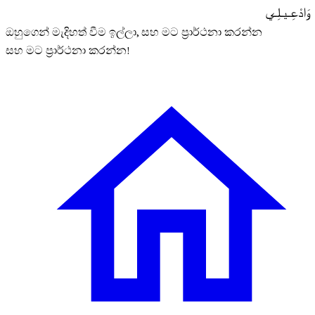
وَادْعِـيـلِـي
ඔහුගෙන් මැදිහත් වීම ඉල්ලා, සහ මට ප‍්‍රාර්ථනා කරන්න
සහ මට ප‍්‍රාර්ථනා කරන්න!