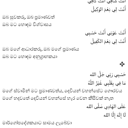
أَنْتَ شَافِي أَنْتَ كَافِي
أَنْتَ لِي نِعْمَ الوَكِيلْ
ඔබ සුවකරු, ඔබ ප්‍රමාණවත්
ඔබ මට හොඳම විශ්වාසය
أَنْتَ عَوْنِي أَنْتَ حَسْبِي
أَنْتَ لِي نِعْمَ الكَفِيلْ
ඔබ මගේ ආධාරකරු, ඔබ මගේ ප්‍රමාණය
ඔබ මට හොඳම අනුග්‍රාහකයා
حَسْبِي رَبِّي جَلَّ الله
مَا فِي بِقَلْبِي غَيْرُ اللَّهُ
මගේ ස්වාමීන් මට ප්‍රමාණවත්ය, දෙවියන් වහන්සේට ගෞරවය
මගේ හදවතේ දෙවියන් වහන්සේ හැර වෙන කිසිවක් නැත
عَلَى الهَادِي صَلَّى الله
لَا إِلَهَ إِلَّا الله
මාර්ගෝපදේශකයාට සාමය ලැබේවා