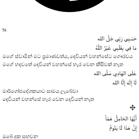
Si
حَسْبِي رَبِّي جَلَّ الله
مَا فِي بِقَلْبِي غَيْرُ اللَّهُ
මගේ ස්වාමීන් මට ප්‍රමාණවත්ය, දෙවියන් වහන්සේට ගෞරවය
මගේ හදවතේ දෙවියන් වහන්සේ හැර වෙන කිසිවක් නැත
عَلَى الهَادِي صَلَّى الله
لَا إِلَهَ إِلَّا الله
මාර්ගෝපදේශකයාට සාමය ලැබේවා
දෙවියන් වහන්සේ හැර වෙන දෙවියන් නැත
أَيُّهَا الحَامِلُ هَمّاً
إِنَّ هَذَا لَا يَدُومُ
ඔබේ දුක සඟවන