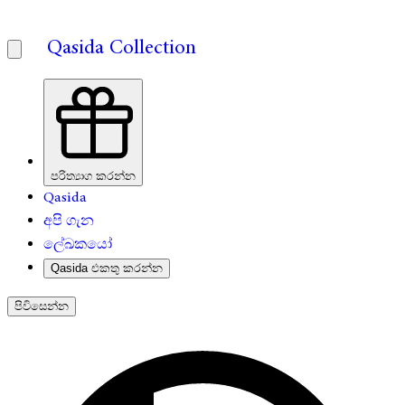
Qasida Collection
පරිත්‍යාග කරන්න
Qasida
අපි ගැන
ලේඛකයෝ
Qasida එකතු කරන්න
පිවිසෙන්න