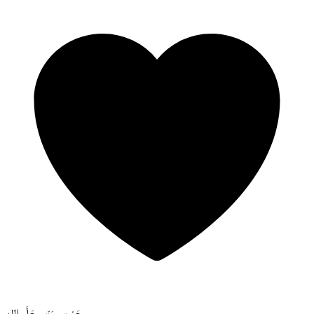
حَسْبِي رَبِّي جَلَّ الله