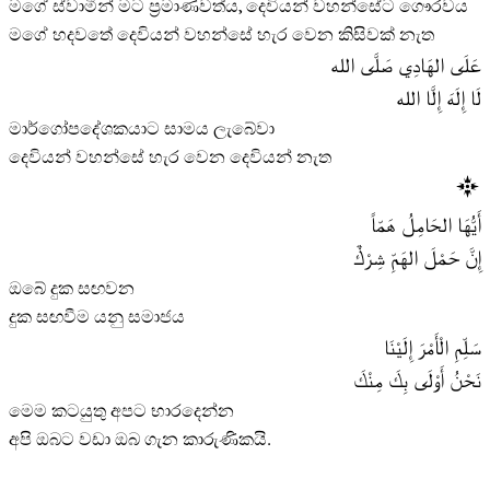
මගේ ස්වාමීන් මට ප්‍රමාණවත්ය, දෙවියන් වහන්සේට ගෞරවය
මගේ හදවතේ දෙවියන් වහන්සේ හැර වෙන කිසිවක් නැත
عَلَى الهَادِي صَلَّى الله
لَا إِلَهَ إِلَّا الله
මාර්ගෝපදේශකයාට සාමය ලැබේවා
දෙවියන් වහන්සේ හැර වෙන දෙවියන් නැත
أَيُّهَا الحَامِلُ هَمّاً
إِنَّ حَمْلَ الهَمِّ شِرْكٌ
ඔබේ දුක සඟවන
දුක සඟවීම යනු සමාජය
سَلِّمِ الْأَمْرَ إِلَيْنَا
نَحْنُ أَوْلَى بِكَ مِنْكَ
මෙම කටයුතු අපට භාරදෙන්න
අපි ඔබට වඩා ඔබ ගැන කාරුණිකයි.