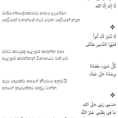
لَا إِلَهَ إِلَّا الله
මාර්ගෝපදේශකයාට සාමය ලැබේවා
දෙවියන් වහන්සේ හැර වෙන දෙවියන් නැත
لَا تُدَبِّرْ لَكَ أَمْراً
فَذَوُوا التَّدْبِيرِ هَلْكَى
ඔබට කටයුතු සැලසුම් කරන්න එපා
සැලසුම් කරන්නන් විනාශයට පත් වේ
كُلُّ شَيْءٍ بِقَضَانَا
بِرِضَانَا خَلِّ عَنْكَ
සෑම දෙයක්ම අපගේ නියමය අනුවයි
අපගේ කැමැත්තට සතුටු වන්න
حَسْبِي رَبِّي جَلَّ الله
مَا فِي بِقَلْبِي غَيْرُ اللَّهُ