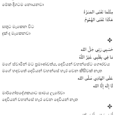
මේක දිගටම නොයනවා
مِثْلَمَا تَفْنَى المَسَرَّةْ
هَكَذَا تَفْنَى الهُمُومْ
සතුට මැකෙන විට
දුක් ද මැකෙනවා
حَسْبِي رَبِّي جَلَّ الله
مَا فِي بِقَلْبِي غَيْرُ اللَّهُ
මගේ ස්වාමීන් මට ප්‍රමාණවත්ය, දෙවියන් වහන්සේට ගෞරවය
මගේ හදවතේ දෙවියන් වහන්සේ හැර වෙන කිසිවක් නැත
عَلَى الهَادِي صَلَّى الله
لَا إِلَهَ إِلَّا الله
මාර්ගෝපදේශකයාට සාමය ලැබේවා
දෙවියන් වහන්සේ හැර වෙන දෙවියන් නැත