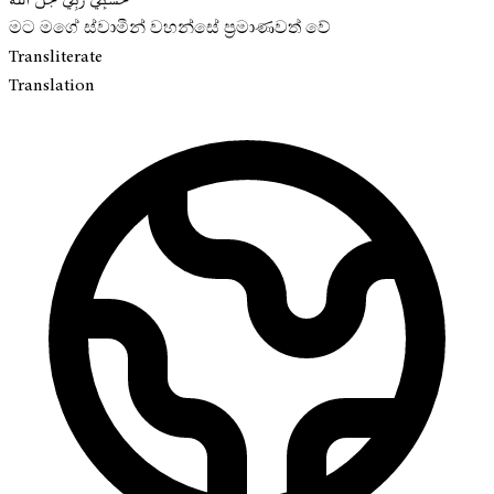
මට මගේ ස්වාමීන් වහන්සේ ප්‍රමාණවත් වේ
Transliterate
Translation