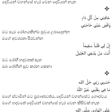
දෙවියන් වහන්සේ හැර වෙන දෙවියන් නැත
عَافِنِي مِنْ كُلِّ دَاءٍ
وَاقْضِ عَنِّي حَاجَتِي
මට සෑම රෝගයකින්ම සුවය ලබාදෙන්න
මගේ අවශ්‍යතා පිරවන්න
إِنَّ لِي قَلْباً سَقِيماً
أَنْتَ مَنْ يَشْفِي العَلِيلْ
මට රෝගී හදවතක් ඇත
ඔබ රෝගීන් සුව කරන කෙනා
حَسْبِي رَبِّي جَلَّ الله
مَا فِي بِقَلْبِي غَيْرُ اللَّهُ
මගේ ස්වාමීන් මට ප්‍රමාණවත්ය, දෙවියන් වහන්සේට ගෞරවය
මගේ හදවතේ දෙවියන් වහන්සේ හැර වෙන කිසිවක් නැත
عَلَى الهَادِي صَلَّى الله