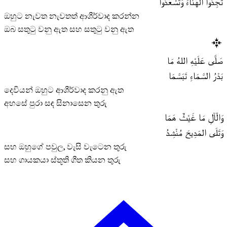
تَجِدُوا الْهَنَاءَ وَتَسْعَدُوا
ඔහුට නැවත නැවතත් ආශීර්වාද කරන්න
ඔබ සතුටු වනු ඇත සහ සතුටු වනු ඇත
صَلَّى عَلَيْهِ اللهُ مَا
بَدْرُ السَّمَاءِ تَبَسَّمَا
දෙවියන් ඔහුට ආශීර්වාද කරනු ඇත
අහසේ පුරා සඳ සිනාසෙන තුරු
وَالْآلِ مَا غَيْثٌ هَمَا
وَتَلَى المَدِيحَ مُنْشِدُ
සහ ඔහුගේ පවුල, වැසි වැටෙන තුරු
සහ ගායකයා ස්තූති ගීත කියන තුරු