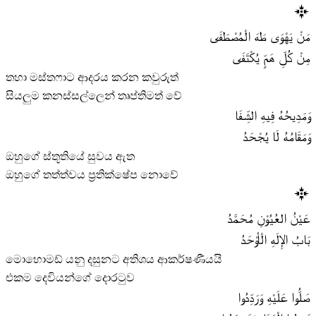
مَنْ يَهْوَى طَهَ الْمُصْطَفَى
مِنْ كُلِّ هَمٍّ يُكْتَفَى
තහා මස්තෆාට ආදරය කරන කවුරුත්
සියලුම කනස්සල්ලෙන් තෘප්තිමත් වේ
وَمَدِيحُهُ فِيهِ الشِّفَا
وَمَقَامُهُ لَا يُجْحَدُ
ඔහුගේ ස්තූතියේ සුවය ඇත
ඔහුගේ තත්ත්වය ප්‍රතික්ෂේප නොවේ
عَيْنُ العُيُوْنِ مُحَمَّدُ
بَابُ الإِلَهِ الْأوْحَدُ
මොහොමඩ් යනු දසුනට අතිශය ආකර්ෂණීයයි
එකම දෙවියන්ගේ දොරටුව
صَلُّوا عَلَيْهِ وَرَدِّدُوا