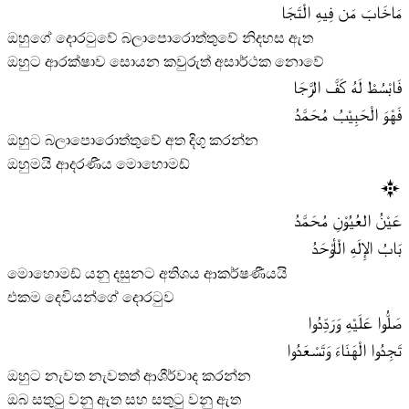
مَاخَابَ مَن فِيهِ الْتَجَا
ඔහුගේ දොරටුවේ බලාපොරොත්තුවේ නිදහස ඇත
ඔහුට ආරක්ෂාව සොයන කවුරුත් අසාර්ථක නොවේ
فَابْسُطْ لَهُ كَفَّ الرَّجَا
فَهْوَ الْحَبِيْبُ مُحَمَّدُ
ඔහුට බලාපොරොත්තුවේ අත දිගු කරන්න
ඔහුමයි ආදරණීය මොහොමඩ්
عَيْنُ العُيُوْنِ مُحَمَّدُ
بَابُ الإِلَهِ الْأوْحَدُ
මොහොමඩ් යනු දසුනට අතිශය ආකර්ෂණීයයි
එකම දෙවියන්ගේ දොරටුව
صَلُّوا عَلَيْهِ وَرَدِّدُوا
تَجِدُوا الْهَنَاءَ وَتَسْعَدُوا
ඔහුට නැවත නැවතත් ආශීර්වාද කරන්න
ඔබ සතුටු වනු ඇත සහ සතුටු වනු ඇත