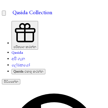
Qasida Collection
පරිත්‍යාග කරන්න
Qasida
අපි ගැන
ලේඛකයෝ
Qasida එකතු කරන්න
පිවිසෙන්න