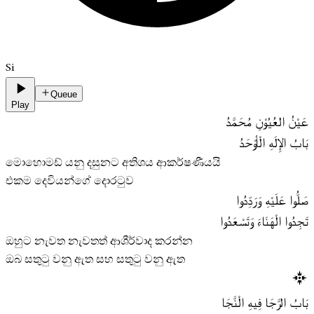
Si
Queue
Play
عَيْنُ العُيُوْنِ مُحَمَّدُ
بَابُ الإِلَهِ الْأوْحَدُ
මොහොමඩ් යනු දසුනට අතිශය ආකර්ෂණීයයි
එකම දෙවියන්ගේ දොරටුව
صَلُّوا عَلَيْهِ وَرَدِّدُوا
تَجِدُوا الْهَنَاءَ وَتَسْعَدُوا
ඔහුට නැවත නැවතත් ආශීර්වාද කරන්න
ඔබ සතුටු වනු ඇත සහ සතුටු වනු ඇත
بَابُ الرَّجَا فِيهِ الْنَّجَا