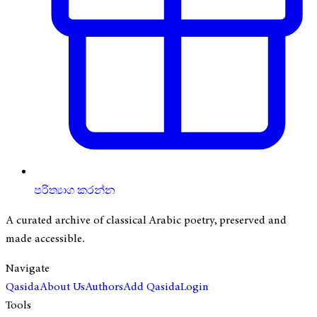
පරිත්‍යාග කරන්න
A curated archive of classical Arabic poetry, preserved and
made accessible.
Navigate
Qasida
About Us
Authors
Add Qasida
Login
Tools