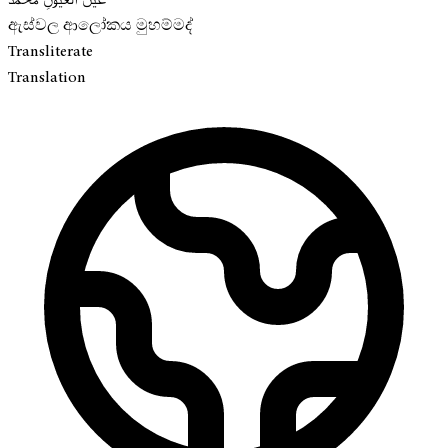
ඇස්වල ආලෝකය මුහම්මද්
Transliterate
Translation