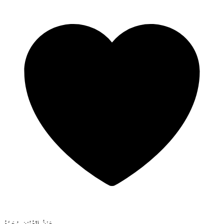
عَيْنُ العُيُوْنِ مُحَمَّدُ