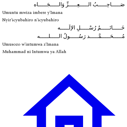
صَـــــاحِـــــبُ الـــــعِـــــزِّ وَالـــــجَـــــاه
Umuntu mwiza imbere y'Imana
Nyir'icyubahiro n'icyubahiro
خَـــــاتَـــــمُ رُسْـــــلِ الإلَـــــه
مُـــــحَـــــمَّـــــد رَسُـــــولُ الـــــلـــــه
Umusozo w'intumwa z'Imana
Muhammad ni Intumwa ya Allah