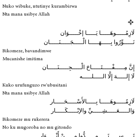
Nuko wibuke, ntutinye kurambirwa
Nta mana usibye Allah
لَازِمُـــــوهَـــــا يَـــــا إخْـــــوَان
نَـــــوِّرُوا بِـــــهَـــــا الْـــــجَـــــنَـــــان
Bikomeze, bavandimwe
Mucanishe imitima
إِنَّ مِـــــفْـــــتَـــــاحَ الْـــــجِـــــنَـــــان
لَا إِلـــــهَ إِلَّا الـــــلـــــه
Kuko urufunguzo rw'ubusitani
Nta mana usibye Allah
لَازِمُـــــوهَـــــا بِـــــالأَسْـــــحَـــــار
وَالـــــعَـــــشِـــــيِّ والإبْـــــكَـــــار
Bikomeze mu rukerera
No ku mugoroba no mu gitondo
تَـــــســـــتَـــــمِـــــدُّوا مِـــــنْ أَنْـــــوَار