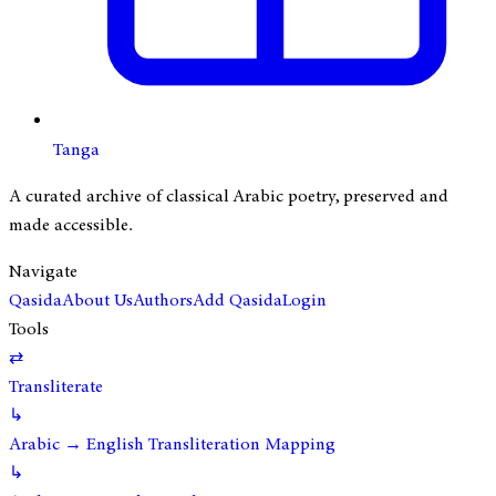
Tanga
A curated archive of classical Arabic poetry, preserved and
made accessible.
Navigate
Qasida
About Us
Authors
Add Qasida
Login
Tools
⇄
Transliterate
↳
Arabic → English Transliteration Mapping
↳