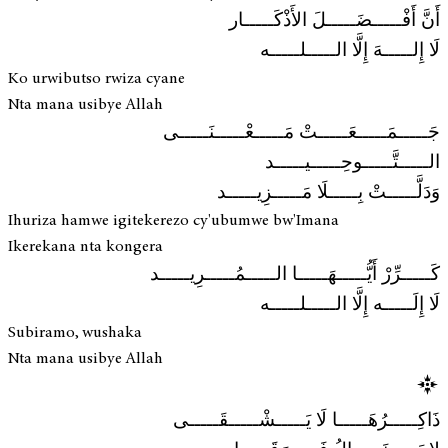
أَنَّ أَفْـــــضَـــــلَ الأَذْكَـــــار
لَا إِلـــــهَ إِلَّا الـــــلـــــه
Ko urwibutso rwiza cyane
Nta mana usibye Allah
جَـــــمَـــــعَـــــتْ مَـــــعْـــــنَـــــى
الـــــتَّـــــوحِـــــيـــــد
وَدَلَّـــــتْ بِـــــلَا مَـــــزِيـــــد
Ihuriza hamwe igitekerezo cy'ubumwe bw'Imana
Ikerekana nta kongera
كَـــــرِّرْ أَيُّـــــهَـــــا الـــــمُـــــرِيـــــد
لَا إِلَـــــه إِلَّا الـــــلـــــه
Subiramo, wushaka
Nta mana usibye Allah
ذَاكِـــــرُهَـــــا لَا يَـــــشْـــــقَـــــى