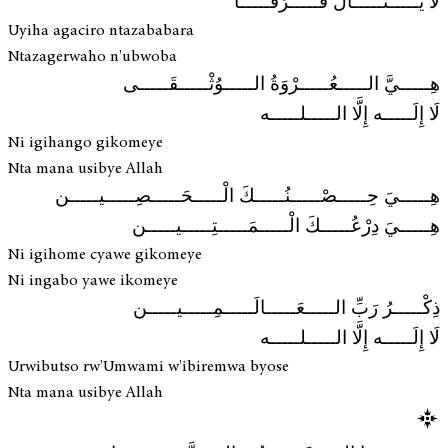
لا يَـــــنَـــــالُ فَـــــرَقَـــــا
Uyiha agaciro ntazababara
Ntazagerwaho n'ubwoba
هِـــــيَّ الـــــعُـــــرْوَةُ الـــــوُثْـــــقَـــــى
لَا إِلَـــــه إِلَّا الـــــلـــــه
Ni igihango gikomeye
Nta mana usibye Allah
هِـــــيَ حِـــــصْـــــنُـــــكَ الْـــــحَـــــصِـــــيـــــن
هِـــــيَ دِرْعُـــــكَ الْـــــمَـــــتِـــــيـــــن
Ni igihome cyawe gikomeye
Ni ingabo yawe ikomeye
ذِكْـــــرُ رَبِّ الـــــعَـــــالَـــــمِـــــيـــــن
لَا إِلَـــــه إِلَّا الـــــلـــــه
Urwibutso rw'Umwami w'ibiremwa byose
Nta mana usibye Allah