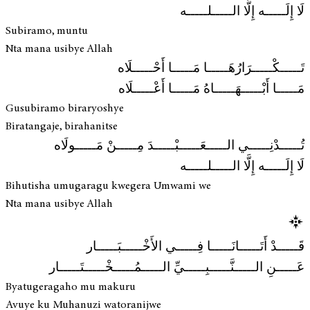
لَا إِلَـــــه إِلَّا الـــــلـــــه
Subiramo, muntu
Nta mana usibye Allah
تَـــــكْـــــرَارُهَـــــا مَـــــا أَحْـــــلَاه
مَـــــا أَبْـــــهَـــــاهُ مَـــــا أَعْـــــلَاه
Gusubiramo biraryoshye
Biratangaje, birahanitse
تُـــــدْنِـــــي الـــــعَـــــبْـــــدَ مِـــــنْ مَـــــولَاه
لَا إِلَـــــه إِلَّا الـــــلـــــه
Bihutisha umugaragu kwegera Umwami we
Nta mana usibye Allah
قَـــــدْ أَتَـــــانَـــــا فِـــــي الأَخْـــــبَـــــار
عَـــــنِ الـــــنَّـــــبِـــــيِّ الـــــمُـــــخْـــــتَـــــار
Byatugeragaho mu makuru
Avuye ku Muhanuzi watoranijwe