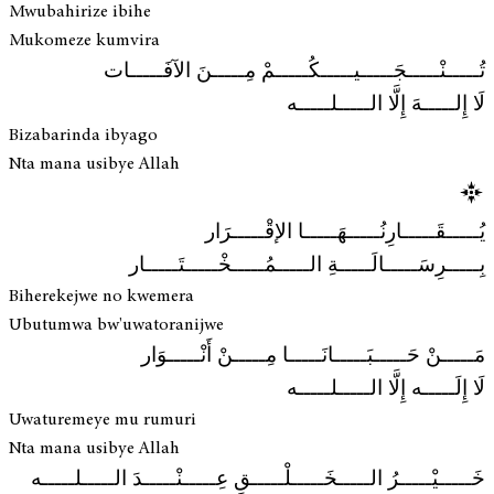
Mwubahirize ibihe
Mukomeze kumvira
تُـــــنْـــــجَـــــيـــــكُـــــمْ مِـــــنَ الآفَـــــات
لَا إِلـــــهَ إِلَّا الـــــلـــــه
Bizabarinda ibyago
Nta mana usibye Allah
يُـــــقَـــــارِنُـــــهَـــــا الإقْـــــرَار
بِـــــرِسَـــــالَـــــةِ الـــــمُـــــخْـــــتَـــــار
Biherekejwe no kwemera
Ubutumwa bw'uwatoranijwe
مَـــــنْ حَـــــبَـــــانَـــــا مِـــــنْ أَنْـــــوَار
لَا إِلَـــــه إِلَّا الـــــلـــــه
Uwaturemeye mu rumuri
Nta mana usibye Allah
خَـــــيْـــــرُ الـــــخَـــــلْـــــقِ عِـــــنْـــــدَ الـــــلـــــه