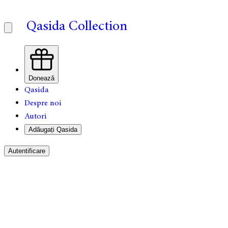
Qasida Collection
Donează
Qasida
Despre noi
Autori
Adăugați Qasida
Autentificare