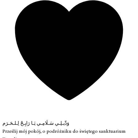
وَدِّيـلِـي سَـلَامِـي يَـا رَايِـحْ لِـلـحَـرَم
Prześlij mój pokój, o podróżniku do świętego sanktuarium