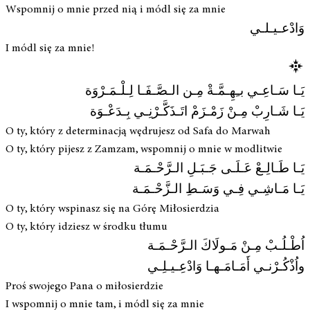
Wspomnij o mnie przed nią i módl się za mnie
وَادْعـيـلـي
I módl się za mnie!
يَـا سَـاعِـي بـِهِـمَّـةْ مِـن الـصَّـفَـا لِـلْـمَـرْوَة
يَـا شَـارِبْ مِـنْ زَمْـزَمْ اتَـذَكَّـرْنِـي بِـدَعْـوَة
O ty, który z determinacją wędrujesz od Safa do Marwah
O ty, który pijesz z Zamzam, wspomnij o mnie w modlitwie
يَـا طَـالِـعْ عَـلَـى جَـبَـلِ الـرَّحْـمَـة
يَـا مَـاشِـي فِـي وَسَـطِ الـزَّحْـمَـة
O ty, który wspinasz się na Górę Miłosierdzia
O ty, który idziesz w środku tłumu
اُطْـلُـبْ مِـنْ مَـولَاكَ الـرَّحْـمَـة
واُذْكُـرْنـي أَمَـامَـهـا وَادْعِـيـلِـي
Proś swojego Pana o miłosierdzie
I wspomnij o mnie tam, i módl się za mnie