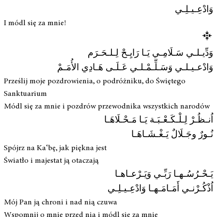
وَادْعِـيـلِـي
I módl się za mnie!
وَدِّيـلـي سَـلَامِـي يَـا رَايِـحْ لِـلـحَـرَم
وَادْعـيـلـي وَسَـلِّـمْـلـي عَـلَـى هَـادِي الأُمَـمْ
Prześlij moje pozdrowienia, o podróżniku, do Świętego
Sanktuarium
Módl się za mnie i pozdrów przewodnika wszystkich narodów
اُنـظُـرْ لِـلْـكَـعْـبَـة يَـا مَـحْـلَاهَـا
نُـورٌ وجَـلَالٌ يَـغْـشَـاهَـا
Spójrz na Ka‘bę, jak piękna jest
Światło i majestat ją otaczają
يَـحْـرُسُـهـا رَبِّـي وَيَـرْعـاهـا
اُذْكُـرْنـي أَمَـامَـهـا وَادْعِـيـلِـي
Mój Pan ją chroni i nad nią czuwa
Wspomnij o mnie przed nią i módl się za mnie