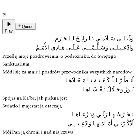
Pl
Queue
Play
وَدِّيـلـي سَـلَامِـي يَـا رَايِـحْ لِـلـحَـرَم
وَادْعـيـلـي وَسَـلِّـمْـلـي عَـلَـى هَـادِي الأُمَـمْ
Prześlij moje pozdrowienia, o podróżniku, do Świętego
Sanktuarium
Módl się za mnie i pozdrów przewodnika wszystkich narodów
اُنـظُـرْ لِـلْـكَـعْـبَـة يَـا مَـحْـلَاهَـا
نُـورٌ وجَـلَالٌ يَـغْـشَـاهَـا
Spójrz na Ka‘bę, jak piękna jest
Światło i majestat ją otaczają
يَـحْـرُسُـهـا رَبِّـي وَيَـرْعـاهـا
اُذْكُـرْنـي أَمَـامَـهـا وَادْعِـيـلِـي
Mój Pan ją chroni i nad nią czuwa