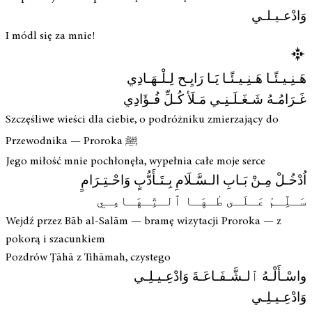
وَادْعـيـلـي
I módl się za mnie!
هَـنِـيـئًـا هَـنِـيـئًـا يَـا رَايِـح لِـلْـهَـادِي
غَـرَامُـهُ شَـغَـلَـنِـي مَـلَأ كُـلِّ فُـؤَادِي
Szczęśliwe wieści dla ciebie, o podróżniku zmierzający do
Przewodnika — Proroka ﷺ
Jego miłość mnie pochłonęła, wypełnia całe moje serce
اُدْخُـلْ مِـنْ بَـابِ الـسَّـلَامِ بِـتَـأَدُّبٍ وَاحْـتِـرَامٍ
سَـلِّـمْ عَـلَـى طٰـهَـا ٱلـتِّـهَـامِـي
Wejdź przez Bāb al-Salām — bramę wizytacji Proroka — z
pokorą i szacunkiem
Pozdrów Ṭāhā z Tihāmah, czystego
واسْـأَلْـهُ ٱلـشَّـفَـاعَـةَ وَادْعِـيـلِـي
وَادْعِـيـلِـي