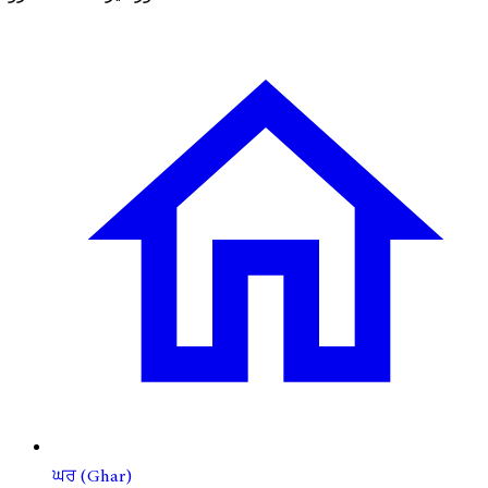
ਘਰ (Ghar)