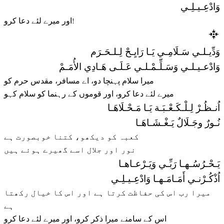
وَادْعِـيـلِـي
اور میرے لئے دعا کرو!
وَدِّيـلـي سَـلَامِـي يَـا رَايِـحْ لِـلـحَـرَم
وَادْعـيـلـي وَسَـلِّـمْـلـي عَـلَـى هَـادِي الأُمَـمْ
میرا سلام پہنچا دو، اے مسافر، مقدس حرم کو
میرے لئے دعا کرو، اور قوموں کے رہنما کو سلام کہو
اُنـظُـرْ لِـلْـكَـعْـبَـة يَـا مَـحْـلَاهَـا
نُـورٌ وجَـلَالٌ يَـغْـشَـاهَـا
کعبہ کو دیکھو، کتنا خوبصورت ہے
نور اور جلال اسے گھیرے ہوئے ہیں
يَـحْـرُسُـهـا رَبِّـي وَيَـرْعـاهـا
اُذْكُـرْنـي أَمَـامَـهـا وَادْعِـيـلِـي
میرا رب اس کی حفاظت کرتا ہے اور اس کا خیال رکھتا
ہے
اس کے سامنے میرا ذکر کرو، اور میرے لئے دعا کرو