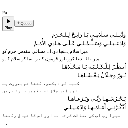
Pa
Queue
Play
وَدِّيـلـي سَـلَامِـي يَـا رَايِـحْ لِـلـحَـرَم
وَادْعـيـلـي وَسَـلِّـمْـلـي عَـلَـى هَـادِي الأُمَـمْ
میرا سلام پہنچا دو، اے مسافر، مقدس حرم کو
میرے لئے دعا کرو، اور قوموں کے رہنما کو سلام کہو
اُنـظُـرْ لِـلْـكَـعْـبَـة يَـا مَـحْـلَاهَـا
نُـورٌ وجَـلَالٌ يَـغْـشَـاهَـا
کعبہ کو دیکھو، کتنا خوبصورت ہے
نور اور جلال اسے گھیرے ہوئے ہیں
يَـحْـرُسُـهـا رَبِّـي وَيَـرْعـاهـا
اُذْكُـرْنـي أَمَـامَـهـا وَادْعِـيـلِـي
میرا رب اس کی حفاظت کرتا ہے اور اس کا خیال رکھتا
ہے