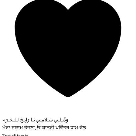
وَدِّيـلِـي سَـلَامِـي يَـا رَايِـحْ لِـلـحَـرَم
ਮੇਰਾ ਸਲਾਮ ਭੇਜਣਾ, ਓ ਯਾਤਰੀ ਪਵਿੱਤਰ ਧਾਮ ਵੱਲ
Transliterate