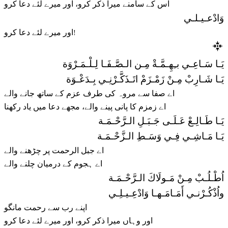
اس کے سامنے میرا ذکر کرو، اور میرے لئے دعا کرو
وَادْعـيـلـي
اور میرے لئے دعا کرو!
يَـا سَـاعِـي بـِهِـمَّـةْ مِـن الـصَّـفَـا لِـلْـمَـرْوَة
يَـا شَـارِبْ مِـنْ زَمْـزَمْ اتَـذَكَّـرْنِـي بِـدَعْـوَة
اے صفا سے مروہ کی طرف عزم کے ساتھ جانے والے
اے زمزم کا پانی پینے والے، مجھے دعا میں یاد رکھنا
يَـا طَـالِـعْ عَـلَـى جَـبَـلِ الـرَّحْـمَـة
يَـا مَـاشِـي فِـي وَسَـطِ الـزَّحْـمَـة
اے جبل الرحمت پر چڑھنے والے
اے ہجوم کے درمیان چلنے والے
اُطْـلُـبْ مِـنْ مَـولَاكَ الـرَّحْـمَـة
واُذْكُـرْنـي أَمَـامَـهـا وَادْعِـيـلِـي
اپنے رب سے رحمت مانگو
اور وہاں میرا ذکر کرو، اور میرے لئے دعا کرو