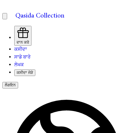
Qasida Collection
ਦਾਨ ਕਰੋ
ਕਸੀਦਾ
ਸਾਡੇ ਬਾਰੇ
ਲੇਖਕ
ਕਸੀਦਾ ਜੋੜੋ
ਲੌਗਇਨ