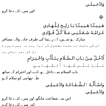
وَادْعـيـلـي
اور میرے لئے دعا کرو!
هَـنِـيـئًـا هَـنِـيـئًـا يَـا رَايِـح لِـلْـهَـادِي
غَـرَامُـهُ شَـغَـلَـنِـي مَـلَأ كُـلِّ فُـؤَادِي
مبارک ہو تمہیں، اے رہنما کی طرف جانے والے مسافر
اس کی محبت نے مجھے مشغول کر دیا ہے، یہ میرے پورے
دل کو بھر دیتی ہے
اُدْخُـلْ مِـنْ بَـابِ الـسَّـلَامِ بِـتَـأَدُّبٍ وَاحْـتِـرَامٍ
سَـلِّـمْ عَـلَـى طٰـهَـا ٱلـتِّـهَـامِـي
باب السلام سے داخل ہو، ادب اور احترام کے ساتھ
طٰہٰ تیھامی کو سلام کہو
واسْـأَلْـهُ ٱلـشَّـفَـاعَـةَ وَادْعِـيـلِـي
وَادْعِـيـلِـي
اس سے شفاعت مانگو، اور میرے لئے دعا کرو
اور میرے لئے دعا کرو!