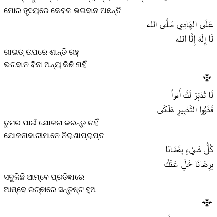
ମୋର ହୃଦୟରେ କେବଳ ଭଗବାନ ଅଛନ୍ତି
عَلَى الهَادِي صَلَّى الله
لَا إِلَهَ إِلَّا الله
ଗାଇଡ୍ ଉପରେ ଶାନ୍ତି ରହୁ
ଭଗବାନ ବିନା ଅନ୍ୟ କିଛି ନାହିଁ
لَا تُدَبِّرْ لَكَ أَمْراً
فَذَوُوا التَّدْبِيرِ هَلْكَى
ତୁମର ପାଇଁ ଯୋଜନା କରନ୍ତୁ ନାହିଁ
ଯୋଜନାକାରୀମାନେ ନିରାଶାପ୍ରାପ୍ତ
كُلُّ شَيْءٍ بِقَضَانَا
بِرِضَانَا خَلِّ عَنْكَ
ସବୁକିଛି ଆମ୍ବେ ପ୍ରତିଜ୍ଞାରେ
ଆମ୍ବେ ଇଚ୍ଛାରେ ସନ୍ତୁଷ୍ଟ ହୁଅ