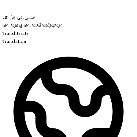
حَسْبِي رَبِّي جَلَّ الله
ମୋ ପ୍ରଭୁ ମୋ ପାଇଁ ପର୍ଯ୍ୟାପ୍ତ
Transliterate
Translation