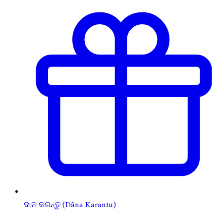
ଦାନ କରନ୍ତୁ (Dāna Karantu)