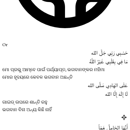
Or
حَسْبِي رَبِّي جَلَّ الله
مَا فِي بِقَلْبِي غَيْرُ اللَّهُ
ମୋ ପ୍ରଭୁ ଆମ୍ବେ ପାଇଁ ପର୍ଯ୍ୟାପ୍ତ, ଭଗବାନଙ୍କର ମହିମା
ମୋର ହୃଦୟରେ କେବଳ ଭଗବାନ ଅଛନ୍ତି
عَلَى الهَادِي صَلَّى الله
لَا إِلَهَ إِلَّا الله
ଗାଇଡ୍ ଉପରେ ଶାନ୍ତି ରହୁ
ଭଗବାନ ବିନା ଅନ୍ୟ କିଛି ନାହିଁ
أَيُّهَا الحَامِلُ هَمّاً