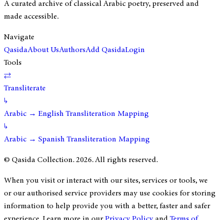
A curated archive of classical Arabic poetry, preserved and
made accessible.
Navigate
Qasida
About Us
Authors
Add Qasida
Login
Tools
⇄
Transliterate
↳
Arabic → English Transliteration Mapping
↳
Arabic → Spanish Transliteration Mapping
© Qasida Collection.
2026
. All rights reserved.
When you visit or interact with our sites, services or tools, we
or our authorised service providers may use cookies for storing
information to help provide you with a better, faster and safer
experience. Learn more in our
Privacy Policy
and
Terms of