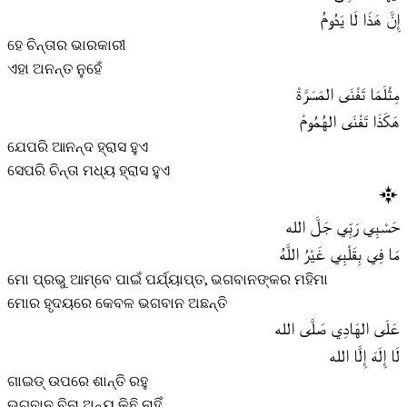
إِنَّ هَذَا لَا يَدُومُ
ହେ ଚିନ୍ତାର ଭାରକାରୀ
ଏହା ଅନନ୍ତ ନୁହେଁ
مِثْلَمَا تَفْنَى المَسَرَّةْ
هَكَذَا تَفْنَى الهُمُومْ
ଯେପରି ଆନନ୍ଦ ହ୍ରାସ ହୁଏ
ସେପରି ଚିନ୍ତା ମଧ୍ୟ ହ୍ରାସ ହୁଏ
حَسْبِي رَبِّي جَلَّ الله
مَا فِي بِقَلْبِي غَيْرُ اللَّهُ
ମୋ ପ୍ରଭୁ ଆମ୍ବେ ପାଇଁ ପର୍ଯ୍ୟାପ୍ତ, ଭଗବାନଙ୍କର ମହିମା
ମୋର ହୃଦୟରେ କେବଳ ଭଗବାନ ଅଛନ୍ତି
عَلَى الهَادِي صَلَّى الله
لَا إِلَهَ إِلَّا الله
ଗାଇଡ୍ ଉପରେ ଶାନ୍ତି ରହୁ
ଭଗବାନ ବିନା ଅନ୍ୟ କିଛି ନାହିଁ