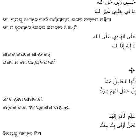
حَسْبِي رَبِّي جَلَّ الله
مَا فِي بِقَلْبِي غَيْرُ اللَّهُ
ମୋ ପ୍ରଭୁ ଆମ୍ବେ ପାଇଁ ପର୍ଯ୍ୟାପ୍ତ, ଭଗବାନଙ୍କର ମହିମା
ମୋର ହୃଦୟରେ କେବଳ ଭଗବାନ ଅଛନ୍ତି
عَلَى الهَادِي صَلَّى الله
لَا إِلَهَ إِلَّا الله
ଗାଇଡ୍ ଉପରେ ଶାନ୍ତି ରହୁ
ଭଗବାନ ବିନା ଅନ୍ୟ କିଛି ନାହିଁ
أَيُّهَا الحَامِلُ هَمّاً
إِنَّ حَمْلَ الهَمِّ شِرْكٌ
ହେ ଚିନ୍ତାର ଭାରକାରୀ
ଚିନ୍ତାର ଭାର ଏକ ପ୍ରକାର ସମ୍ବନ୍ଧ
سَلِّمِ الْأَمْرَ إِلَيْنَا
نَحْنُ أَوْلَى بِكَ مِنْكَ
ବିଷୟକୁ ଆମ୍ବେ ଦିଅ