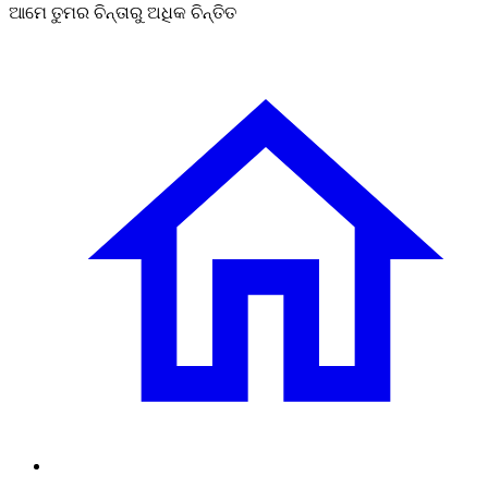
ଆମେ ତୁମର ଚିନ୍ତାରୁ ଅଧିକ ଚିନ୍ତିତ