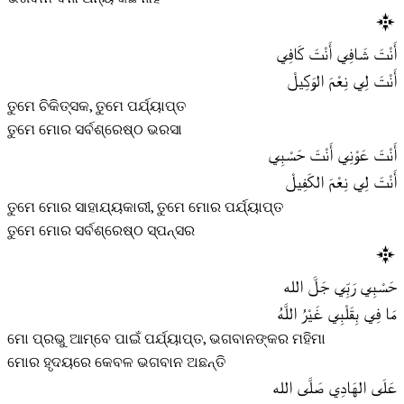
أَنْتَ شَافِي أَنْتَ كَافِي
أَنْتَ لِي نِعْمَ الوَكِيلْ
ତୁମେ ଚିକିତ୍ସକ, ତୁମେ ପର୍ଯ୍ୟାପ୍ତ
ତୁମେ ମୋର ସର୍ବଶ୍ରେଷ୍ଠ ଭରସା
أَنْتَ عَوْنِي أَنْتَ حَسْبِي
أَنْتَ لِي نِعْمَ الكَفِيلْ
ତୁମେ ମୋର ସାହାଯ୍ୟକାରୀ, ତୁମେ ମୋର ପର୍ଯ୍ୟାପ୍ତ
ତୁମେ ମୋର ସର୍ବଶ୍ରେଷ୍ଠ ସ୍ପନ୍ସର
حَسْبِي رَبِّي جَلَّ الله
مَا فِي بِقَلْبِي غَيْرُ اللَّهُ
ମୋ ପ୍ରଭୁ ଆମ୍ବେ ପାଇଁ ପର୍ଯ୍ୟାପ୍ତ, ଭଗବାନଙ୍କର ମହିମା
ମୋର ହୃଦୟରେ କେବଳ ଭଗବାନ ଅଛନ୍ତି
عَلَى الهَادِي صَلَّى الله