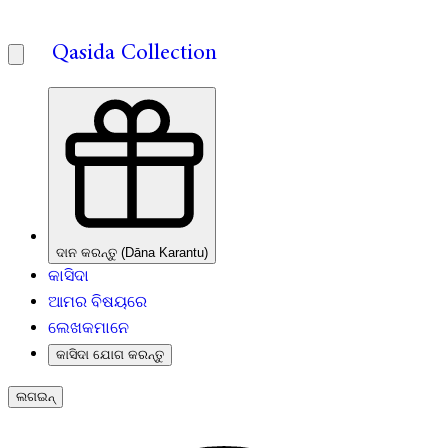
Qasida Collection
ଦାନ କରନ୍ତୁ (Dāna Karantu)
କାସିଦା
ଆମର ବିଷୟରେ
ଲେଖକମାନେ
କାସିଦା ଯୋଗ କରନ୍ତୁ
ଲଗଇନ୍