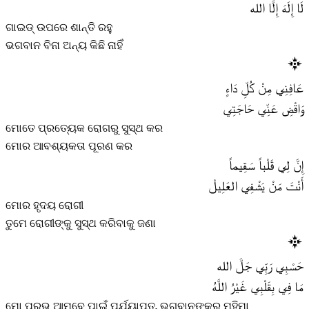
لَا إِلَهَ إِلَّا الله
ଗାଇଡ୍ ଉପରେ ଶାନ୍ତି ରହୁ
ଭଗବାନ ବିନା ଅନ୍ୟ କିଛି ନାହିଁ
عَافِنِي مِنْ كُلِّ دَاءٍ
وَاقْضِ عَنِّي حَاجَتِي
ମୋତେ ପ୍ରତ୍ୟେକ ରୋଗରୁ ସୁସ୍ଥ କର
ମୋର ଆବଶ୍ୟକତା ପୂରଣ କର
إِنَّ لِي قَلْباً سَقِيماً
أَنْتَ مَنْ يَشْفِي العَلِيلْ
ମୋର ହୃଦୟ ରୋଗୀ
ତୁମେ ରୋଗୀଙ୍କୁ ସୁସ୍ଥ କରିବାକୁ ଜଣା
حَسْبِي رَبِّي جَلَّ الله
مَا فِي بِقَلْبِي غَيْرُ اللَّهُ
ମୋ ପ୍ରଭୁ ଆମ୍ବେ ପାଇଁ ପର୍ଯ୍ୟାପ୍ତ, ଭଗବାନଙ୍କର ମହିମା