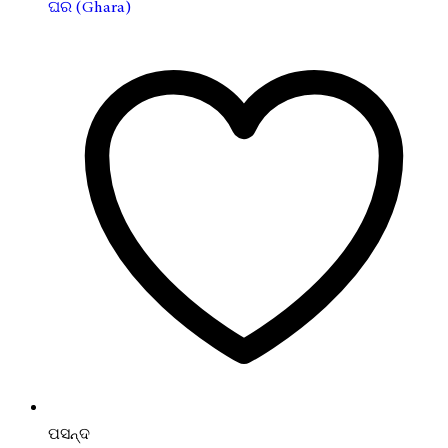
ଘର (Ghara)
ପସନ୍ଦ