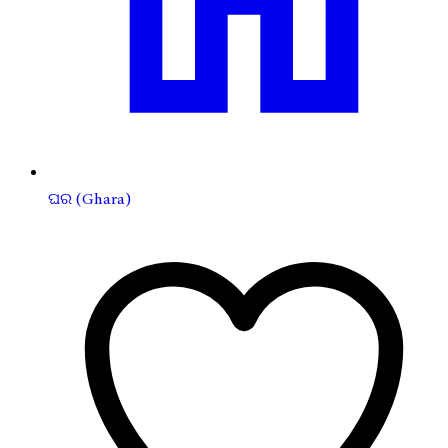
ଘର (Ghara)