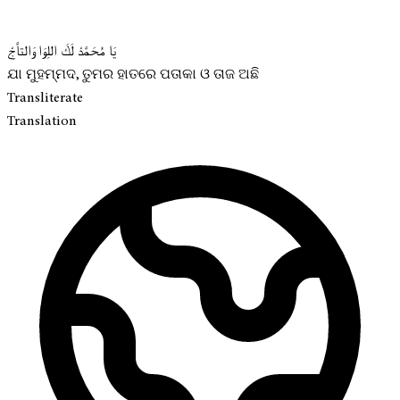
يَا مُحَمَّدْ لَكَ اللِوَا وَالتاَّجْ
ଯା ମୁହମ୍ମଦ, ତୁମର ହାତରେ ପତାକା ଓ ତାଜ ଅଛି
Transliterate
Translation