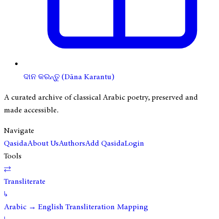
ଦାନ କରନ୍ତୁ (Dāna Karantu)
A curated archive of classical Arabic poetry, preserved and
made accessible.
Navigate
Qasida
About Us
Authors
Add Qasida
Login
Tools
⇄
Transliterate
↳
Arabic → English Transliteration Mapping