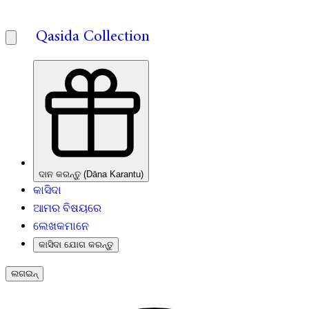
Qasida Collection
ଦାନ କରନ୍ତୁ (Dāna Karantu)
କାସିଦା
ଆମର ବିଷୟରେ
ଲେଖକମାନେ
କାସିଦା ଯୋଗ କରନ୍ତୁ
ଲଗଇନ୍