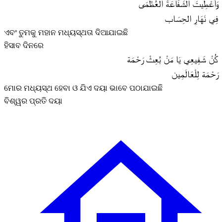
وَأُعْطِيتَ الشَفَاعَةَ العُظْمَى
فِي نَهَارِ الحِسَاب
ଏବଂ ତୁମକୁ ମହାନ ମଧ୍ୟସ୍ଥତା ଦିଆଯାଇଛି
ହିସାବ ଦିନରେ
كُنْ شَفِيعِي يَا مَنْ بُعِثْ رَحْمَة
رَحْمَة لِلْعَالَمِين
ମୋର ମଧ୍ୟସ୍ଥ ହେବା ଓ ଯିଏ ଦୟା ଭାବେ ପଠାଯାଇଛି
ବିଶ୍ୱର ପ୍ରତି ଦୟା