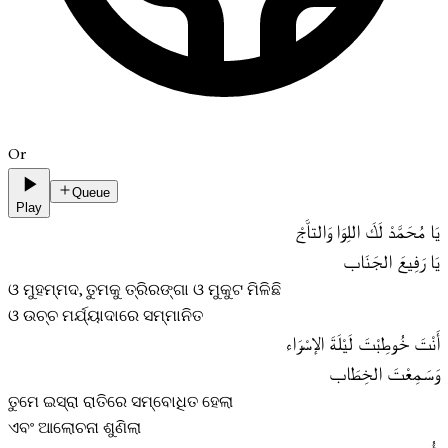
Or
Queue
Play
يَا مُحَمَّدْ لَكَ اللِوَا وَالتاَّجْ
يَا رَفِيعَ الجَنَاب
ଓ ମୁହମ୍ମଦ, ତୁମକୁ ତ୍ରିରଙ୍ଗା ଓ ମୁକୁଟ ମିଳିଛି
ଓ ଉଚ୍ଚ ମର୍ଯ୍ୟାଦାରେ ସମ୍ମାନିତ
أَنْتَ خُوطِبْتَ لَيْلَةَ الإسْرَاء
وَسَمِعْتَ الخِطَاب
ତୁମେ ଇସ୍ରା ରାତିରେ ସମ୍ବୋଧିତ ହେଲା
ଏବଂ ଆଲୋଚନା ଶୁଣିଲା