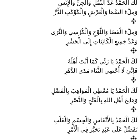
لَكَ الْحَمْدُ عَدَّ النَّمْلِ وَالْجِنِّ وَالْإِنْسِ
وَمِلْءَ السَّمَا وَالْعَرْشِ وَالْكَوْكَبِ الدُّرِّ
وَمِلْءَ الْفَضَا وَاللَّوْحِ وَالْكُرْسِي وَالثَّرَى
وَعَدَّ جَمِيعِ الْكَائِنَاتِ إِلَى الْحَشْرِ
لَكَ الْحَمْدُ يَا رَبِّي كَمَا أَنْتَ أَهْلُهُ
فَإِنِّيَ لَا أُحْصِي الثَّنَاءَ مَدَى الدَّهْرِ
لَكَ الْحَمْدُ يَا مُعْطِي الْمَوَاهِبَ بِالْفَضْلِ
وَمَانِحَ أَهْلِ اللهِ بِالْفَتْحِ وَالنَّصْرِ
لَكَ الْحَمْدُ بِالأَنْفَاسِ وَالْجِسْمِ وَالْقَلْبِ
تَفَضَّلْ عَلَى عَبْدٍ تَحَيَّرَ فِي الْأَمْرِ