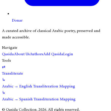
Donar
A curated archive of classical Arabic poetry, preserved and
made accessible.
Navigate
Qasida
About Us
Authors
Add Qasida
Login
Tools
⇄
Transliterate
↳
Arabic → English Transliteration Mapping
↳
Arabic → Spanish Transliteration Mapping
© Qasida Collection.
2026
. All rights reserved.