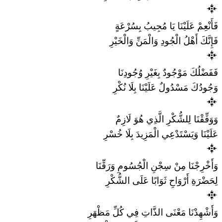
فَأَنْعِمْ عَلَيْنَا يَا مُجِيبُ بِسُرْعَةٍ
فَإِنَّكَ أَهْلُ الْجُودِ وَالْمَنِّ وَالْخَيْرِ
فَفَضْلُكَ مَوْجُودٌ بِغَيْرِ وُجُودِنَا
وَجُودُكَ مَسْدُولٌ عَلَيْنَا بِلَا نُكْرِ
وَوَفِّقْنَا لِلشُّكْرِ الَّذِي هُوَ لَازِمٌ
عَلَيْنَا وَيَسْتَدْعِي الْمَزِيدَ بِلَا خُسْرِ
وَأَخْرِجْنَا مِنْ سِجْنِ الْجُسُومِ وَرَقِّنَا
لِحَضْرَةِ أَرْوَاحِ ثَوَابًا عَلَى الشُّكْرِ
وَأَشْهِدْنَا مَعْنَى الذَّاتِ فِي كُلِّ مَظْهَرِ