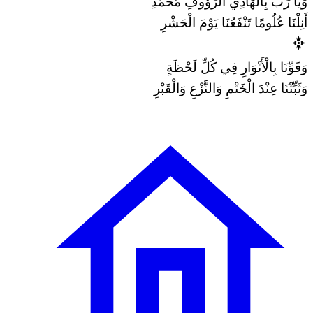
وَيَا رَبِّ بِالْهَادِي الرَّؤُوفِ مُحَمَّدِ
أَنِلْنَا عُلُومًا تَنْفَعُنَا يَوْمَ الْحَشْرِ
وَقَوِّنَا بِالْأَنْوَارِ فِي كُلِّ لَحْظَةٍ
وَثَبِّتْنَا عِنْدَ الْخَتْمِ وَالنَّزْعِ وَالْقَبْرِ