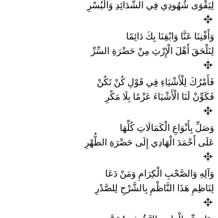
لِيَقْوَى شُهُودِي فِي الشَّدَائِدِ وَالْيُسْرِ
وَأَفْنِنَا عَنَّا وَابْقِنَا بِكَ دَائِمًا
لِنَلْحَقَ أَهْلَ الْإِرْثِ مِنْ حَضْرَةِ السِّرِّ
فَأَمْرُكَ لِلْأَشْيَاءِ فِي قَوْلِ كُنْ تَكُنْ
فَكَوِّنْ لَنَا الْأَشْيَاءَ عَزْمًا بِلَا مَكْرِ
وَصَلِّ بِأَنْوَاعِ الْكَمَالَاتِ كُلِّهَا
عَلَى أَحْمَدَ الْهَادِي إِلَى حَضْرَةِ الطُّهْرِ
وَآلِهِ وَالصَّحْبِ الْكِرَامِ وَمَنْ دَعَا
لِنَاظِمِ هَذَا النَّاظْمِ بِالشَّرْحِ لِلصَّدْرِ