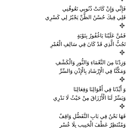
فَإِنِّي وَإِنْ كَانَتْ ذُنُوبِي تَعُوقُنِي
فَلِي فِيكَ حُسْنُ الظَّنِّ يَجْبُرُ لِي كَسْرِي
فَمُنَّ عَلَيْنَا يَاغُفُورُ بِتَوْبَةٍ
تَجُبُّ الَّذِي قَدْ كَانَ فِي سَالِفِ الْعُمْرِ
وَزِدْنَا مِنَ النَّعْمَاءِ وَالنُّورِ وَالْكَشْفِ
وَمَكِّنَّا فِي الْإِرْشَادِ بِالْإِذْنِ وَالسِّرِّ
وَ أَيِّدْنَا فِي أَقْوَالِنَا وَفِعَالِنَا
وَيَسِّرْ لَنَا الْأَرْزَاقَ مِنْ حَيْثُ لَا نَدْرِي
فَهَا نَحْنُ فِي بَابِ التَّفَضُّلِ وَاقِفٌ
وَمُنْتَظِرٌ عَطْفَ الْحَبِيبِ بِلَا عُسْرِ