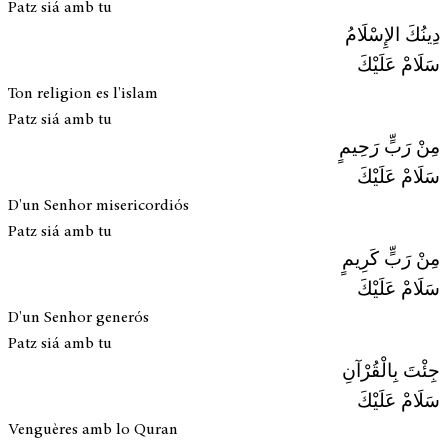
Patz siá amb tu
دِينُكَ الإِسْلَامُ
سَلَامْ عَلَيْكَ
Ton religion es l'islam
Patz siá amb tu
مِنْ رَبٍّ رَحِيمٍ
سَلَامْ عَلَيْكَ
D'un Senhor misericordiós
Patz siá amb tu
مِنْ رَبٍّ كَرِيمٍ
سَلَامْ عَلَيْكَ
D'un Senhor generós
Patz siá amb tu
جِئْتَ بِالْقُرْآنِ
سَلَامْ عَلَيْكَ
Venguères amb lo Quran