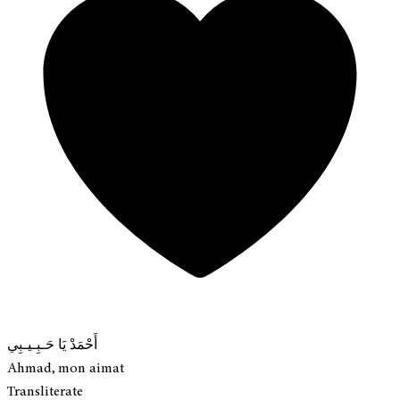
أَحْمَدْ يَا حَـبِـيـبِي
Ahmad, mon aimat
Transliterate