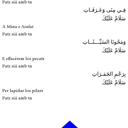
Patz siá amb tu
فِـي مِنَى وَعَـرَفَـاتِ
سَلَامْ عَلَيْكَ
A Mina e Arafat
Patz siá amb tu
وَمَحُونَا السَيِّـــئَــاتِ
سَلَامْ عَلَيْكَ
E effacèrem los pecats
Patz siá amb tu
بِرَجْمِ الجَمَـرَاتِ
سَلَامْ عَلَيْكَ
Per lapidar los pilars
Patz siá amb tu