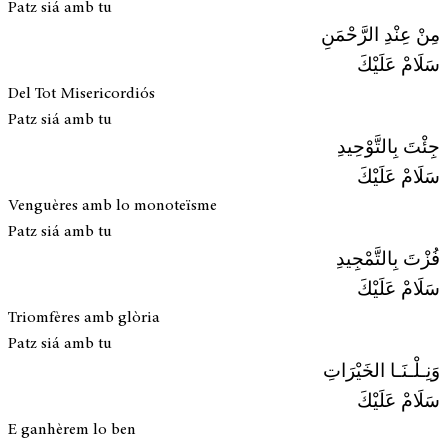
Patz siá amb tu
مِنْ عِنْدِ الرَّحْمَنِ
سَلَامْ عَلَيْكَ
Del Tot Misericordiós
Patz siá amb tu
جِئْتَ بِالتَّوْحِيدِ
سَلَامْ عَلَيْكَ
Venguères amb lo monoteïsme
Patz siá amb tu
فُزْتَ بِالتَّمْجِيدِ
سَلَامْ عَلَيْكَ
Triomfères amb glòria
Patz siá amb tu
وَنِـلْـنَـا الخَيْرَاتِ
سَلَامْ عَلَيْكَ
E ganhèrem lo ben