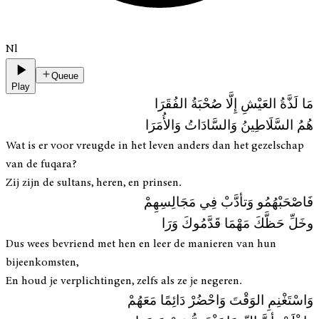
Nl
Queue
Play
مَا لَذَّةُ العَيْشِ إِلَّا صُحْبَةُ الفُقَرَا
هُمُ السَّلَاطِينُ وَالسَّادَاتُ وَالأُمَرَا
Wat is er voor vreugde in het leven anders dan het gezelschap
van de fuqara?
Zij zijn de sultans, heren, en prinsen.
فَاصْحَبْهُمُو وَتأدَّبْ فِي مَجَالِسِهِمْ
وخَلِّ حَظَّكَ مَهْمَا قَدَّمُوكَ وَرَا
Dus wees bevriend met hen en leer de manieren van hun
bijeenkomsten,
En houd je verplichtingen, zelfs als ze je negeren.
وَاسْتَغْنِمِ الوَقْتَ وَاحْضُرْ دَائِمًا مَعَهُمْ