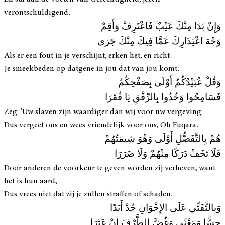
verontschuldigend.
وَإِنْ بَدَا مِنْكَ عَيْبٌ فَاعْتَرِفْ وَأَقِمْ
وَجْهَ اعْتِذَارِكَ عَمَّا فِيكَ مِنْكَ جَرَى
Als er een fout in je verschijnt, erken het, en richt
Je smeekbeden op datgene in jou dat van jou komt.
وَقُلْ عُبَيْدُكُمُ أَوْلَى بِصَفْحِكُمُ
فَسَامِحُوا وَخُذُوا بِالرِّفْقِ يَا فُقَرَا
Zeg: 'Uw slaven zijn waardiger dan wij voor uw vergeving
Dus vergeef ons en wees vriendelijk voor ons, Oh Fuqara.
هُمْ بِالتَّفَضُّلِ أَوْلَى وَهْوَ شِيمَتُهُمْ
فَلَا تَخَفْ دَرَكًا مِنْهُمْ وَلَا ضَرَرَا
Door anderen de voorkeur te geven worden zij verheven, want
het is hun aard,
Dus vrees niet dat zij je zullen straffen of schaden.
وَبِالتَّفَتِّي عَلَى الإِخْوَانِ جُدْ أَبَدًا
حِسًّا وَمَعْنًى وَغُضَّ الطَّرْفَ إِنْ عَثَرَا