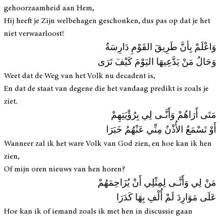
gehoorzaamheid aan Hem,
Hij heeft je Zijn welbehagen geschonken, dus pas op dat je het
niet verwaarloost!
وَاعْلَمْ بِأنَّ طَرِيقَ القَوْمِ دَارِسَةٌ
وَحَالُ مَنْ يَدَّعِيهَا اليَوْمَ كَيْفَ تَرَى
Weet dat de Weg van het Volk nu decadent is,
En dat de staat van degene die het vandaag predikt is zoals je
ziet.
مَتَى أَرَاهُمْ وَأَنَّـى لِي بِرُؤْيَتِهِمْ
أَوْ تَسْمَعُ الأُذْنُ مِنِّي عَنْهُمُ خَبَرَا
Wanneer zal ik het ware Volk van God zien, en hoe kan ik hen
zien,
Of mijn oren nieuws van hen horen?
مَنْ لِي وَأَنَّـى لِمِثْلِي أَنْ يُزَاحِمَهُمْ
عَلَى مَوَارِدَ لَمْ أُلْفِ بِهَا كَدَرَا
Hoe kan ik of iemand zoals ik met hen in discussie gaan