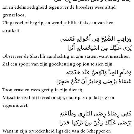
En in edelmoedigheid tegenover de broeders wees altijd
grenzeloos,
Uit gevoel of begrip, en wend je blik af als een van hen
struikelt.
وَرَاقِبِ الشَّيْخَ فِي أَحْوَالِهِ فَعَسَى
يُرَى عَلَيْكَ مِنَ اسْتِحْسَانِهِ أَثَرَا
Observeer de Shaykh aandachtig in zijn staten, want misschien
Zal een spoor van zijn goedkeuring op jou te zien zijn.
وَقَدِّمِ الجِدَّ وَانْهَضْ عِنْدَ خِدْمَتِهِ
عَسَاهُ يَرْضَى وَحَاذِرْ أَنْ تَكُنْ ضَجِرَا
Toon ernst en wees gretig in zijn dienst;
Misschien zal hij tevreden zijn, maar pas op dat je geen
ergernis ziet.
فَفِي رِضَاهُ رِضَى البَارِي وَطَاعَتِهِ
يَرْضَى عَلَيْكَ وَكُنْ مِنْ تَرْكِهَا حَذِرَا
Want in zijn tevredenheid ligt die van de Schepper en