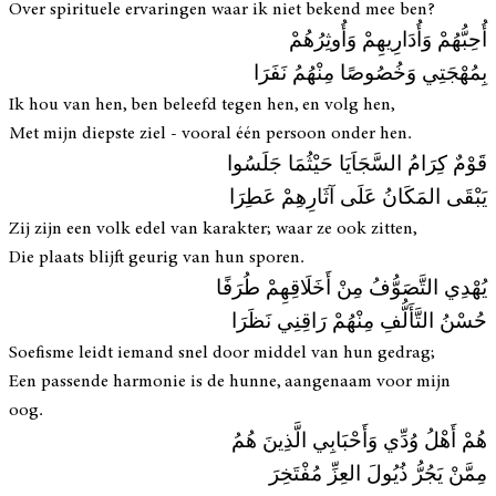
Over spirituele ervaringen waar ik niet bekend mee ben?
أُحِبُّهُمْ وَأُدَارِيهِمْ وَأُوثِرُهُمْ
بِمُهْجَتِي وَخُصُوصًا مِنْهُمُ نَفَرَا
Ik hou van hen, ben beleefd tegen hen, en volg hen,
Met mijn diepste ziel - vooral één persoon onder hen.
قَوْمٌ كِرَامُ السَّجَاَيَا حَيْثُمَا جَلَسُوا
يَبْقَى المَكَانُ عَلَى آثَارِهِمْ عَطِرَا
Zij zijn een volk edel van karakter; waar ze ook zitten,
Die plaats blijft geurig van hun sporen.
يُهْدِي التَّصَوُّفُ مِنْ أَخَلَاقِهِمْ طُرَفًا
حُسْنُ التَّأَلُّفِ مِنْهُمْ رَاقِنِي نَظَرَا
Soefisme leidt iemand snel door middel van hun gedrag;
Een passende harmonie is de hunne, aangenaam voor mijn
oog.
هُمْ أَهْلُ وُدِّي وَأَحْبَابِي الَّذِينَ هُمُ
مِمَّنْ يَجُرُّ ذُيُولَ العِزِّ مُفْتَخِرَ