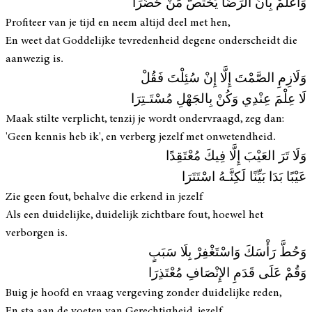
وَاعْلَمْ بِأنَّ الرِّضَا يَخْتَصُّ مَنْ حَضَرَا
Profiteer van je tijd en neem altijd deel met hen,
En weet dat Goddelijke tevredenheid degene onderscheidt die
aanwezig is.
وَلَازِمِ الصَّمْتَ إِلَّا إِنْ سُئِلْتَ فَقُلْ
لَا عِلْمَ عِنْدِي وَكُنْ بِالجَهْلِ مُسْتَـتِرَا
Maak stilte verplicht, tenzij je wordt ondervraagd, zeg dan:
'Geen kennis heb ik', en verberg jezelf met onwetendheid.
وَلَا تَرَ العَيْبَ إِلَّا فِيكَ مُعْتَقِدًا
عَيْبًا بَدَا بَيِّنًا لَكِنَّـهُ اسْتَتَرَا
Zie geen fout, behalve die erkend in jezelf
Als een duidelijke, duidelijk zichtbare fout, hoewel het
verborgen is.
وَحُطَّ رَأْسَكَ وَاسْتَغْفِرْ بِلَا سَبَبٍ
وَقُمْ عَلَى قَدَمِ الإِنْصَافِ مُعْتَذِرَا
Buig je hoofd en vraag vergeving zonder duidelijke reden,
En sta aan de voeten van Gerechtigheid, jezelf