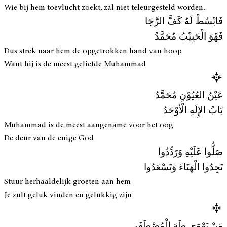
Wie bij hem toevlucht zoekt, zal niet teleurgesteld worden.
فَابْسُطْ لَهُ كَفَّ الرَّجَا
فَهْوَ الْحَبِيْبُ مُحَمَّدُ
Dus strek naar hem de opgetrokken hand van hoop
Want hij is de meest geliefde Muhammad
عَيْنُ العُيُوْنِ مُحَمَّدُ
بَابُ الإِلَهِ الْأوْحَدُ
Muhammad is de meest aangename voor het oog
De deur van de enige God
صَلُّوا عَلَيْهِ وَرَدِّدُوا
تَجِدُوا الْهَنَاءَ وَتَسْعَدُوا
Stuur herhaaldelijk groeten aan hem
Je zult geluk vinden en gelukkig zijn
مَنْ يَهْوَى طَهَ الْمُصْطَفَى