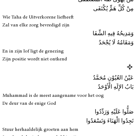
مِنْ كُلِّ هَمٍّ يُكْتَفَى
Wie Taha de Uitverkorene liefheeft
Zal van elke zorg bevredigd zijn
وَمَدِيحُهُ فِيهِ الشِّفَا
وَمَقَامُهُ لَا يُجْحَدُ
En in zijn lof ligt de genezing
Zijn positie wordt niet ontkend
عَيْنُ العُيُوْنِ مُحَمَّدُ
بَابُ الإِلَهِ الْأوْحَدُ
Muhammad is de meest aangename voor het oog
De deur van de enige God
صَلُّوا عَلَيْهِ وَرَدِّدُوا
تَجِدُوا الْهَنَاءَ وَتَسْعَدُوا
Stuur herhaaldelijk groeten aan hem