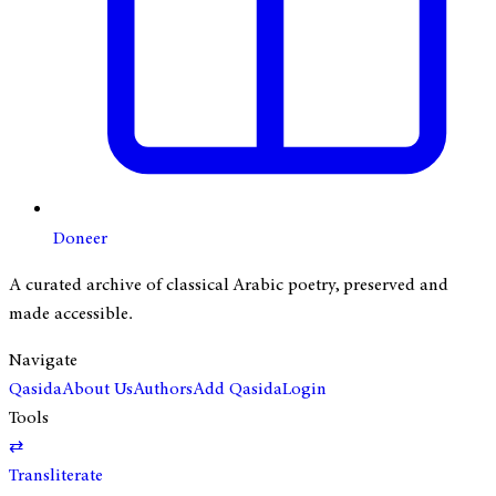
Doneer
A curated archive of classical Arabic poetry, preserved and
made accessible.
Navigate
Qasida
About Us
Authors
Add Qasida
Login
Tools
⇄
Transliterate