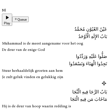
Nl
Queue
Play
عَيْنُ العُيُوْنِ مُحَمَّدُ
بَابُ الإِلَهِ الْأوْحَدُ
Muhammad is de meest aangename voor het oog
De deur van de enige God
صَلُّوا عَلَيْهِ وَرَدِّدُوا
تَجِدُوا الْهَنَاءَ وَتَسْعَدُوا
Stuur herhaaldelijk groeten aan hem
Je zult geluk vinden en gelukkig zijn
بَابُ الرَّجَا فِيهِ الْنَّجَا
مَاخَابَ مَن فِيهِ الْتَجَا
Hij is de deur van hoop waarin redding is