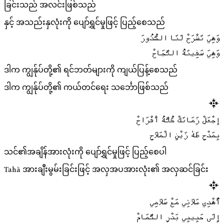
ခြင်းသည် အလင်းဖြစ်သည်
နှင့် အသည်းနှလုံးကို ပျော်ရွှင်မှုဖြင့် ပြည့်စေသည်
وَهِيَ تَشْرَحْ لَنَا الصُّدُورَ
وَهِيَ سَفِينَةُ النَّجَاحْ
ဒါက ကျွန်ုပ်တို့၏ ရင်ဘတ်များကို ကျယ်ပြန့်စေသည်
ဒါက ကျွန်ုပ်တို့၏ ကယ်တင်ရေး သင်္ဘောဖြစ်သည်
إجْعَلْ زَمَانَكْ كُلَّهُ أَفْرَاحْ
بِمَدْحِ طَهٰ زَيْنِ الْمَلَاحِ
သင်၏အချိန်အားလုံးကို ပျော်ရွှင်မှုဖြင့် ပြည့်စေပါ
Tahā အားချီးမွမ်းခြင်းဖြင့် အလှအပအားလုံး၏ အလှဆင်ခြင်း
أُهْدِي صَلَاتِي مَعْ سَلَامِي
إِلَى حَبِيبِي بَدْرِ التَّمَامْ