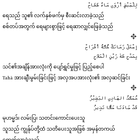
لِلْجَيْشِ أَرْوَى مَاءً طَفَاحْ
ရေသည် သူ၏ လက်နှစ်ဖက်မှ စီးဆင်းလာခဲ့သည်
စစ်တပ်အတွက် ရေများစွာဖြင့် ရေဆာလျှင်ဖြေခဲ့သည်
إجْعَلْ زَمَانَكْ كُلَّهُ أَفْرَاحْ
بِمَدْحِ طَهٰ زَيْنِ الْمَلَاحِ
သင်၏အချိန်အားလုံးကို ပျော်ရွှင်မှုဖြင့် ပြည့်စေပါ
Tahā အားချီးမွမ်းခြင်းဖြင့် အလှအပအားလုံး၏ အလှဆင်ခြင်း
مُحَمَّدُ الهَادِي البَشِيْرُ
قَدْ جَاءَنَا حَقًّا نَذِيرُ
မုဟမ္မဒ်၊ လမ်းပြ၊ သတင်းကောင်းပေးသူ
သူသည် ကျွန်ုပ်တို့ထံ သတိပေးသူအဖြစ် အမှန်တကယ်