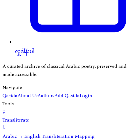
လှူဒါန်းပါ
A curated archive of classical Arabic poetry, preserved and
made accessible.
Navigate
Qasida
About Us
Authors
Add Qasida
Login
Tools
⇄
Transliterate
↳
Arabic → English Transliteration Mapping