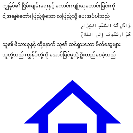
ကျွန်ုပ်၏ ငြိမ်းချမ်းရေးနှင့် ကောင်းကျိုးဆုတောင်းခြင်းကို
ငါ့အချစ်တော်၊ ပြည့်စုံသော လပြည့်သို့ ပေးအပ်ပါသည်
وَالْآلِ ثُمَّ الصَّحْبِ الكِرَامِ
هُمْ أَرشَدُونَا إِلَى الفَلَاحْ
သူ၏ မိသားစုနှင့် ထို့နောက် သူ၏ ထင်ရှားသော မိတ်ဆွေများ
သူတို့သည် ကျွန်ုပ်တို့ကို အောင်မြင်မှုသို့ ဦးတည်စေခဲ့သည်