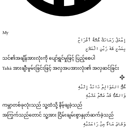
My
إجْعَلْ زَمَانَكْ كُلَّهُ أَفْرَاحْ
بِمَدْحِ طَهٰ زَيْنِ الْمَلَاحِ
သင်၏အချိန်အားလုံးကို ပျော်ရွှင်မှုဖြင့် ပြည့်စေပါ
Tahā အားချီးမွမ်းခြင်းဖြင့် အလှအပအားလုံး၏ အလှဆင်ခြင်း
كُلُّ العَوَالِمْ دَانَتْ إِلَيْهِ
وَالضَّبُّ قَدْ سَلَّمْ عَلَيْهِ
ကမ္ဘာတစ်ခုလုံးသည် သူ့ထံသို့ နိမ့်ချခဲ့သည်
အကြွက်သည်တောင် သူ့အား ငြိမ်းချမ်းစွာနှုတ်ဆက်ခဲ့သည်
وَفَاضَ مَاءٌ مِنْ رَاحَتَيْهِ