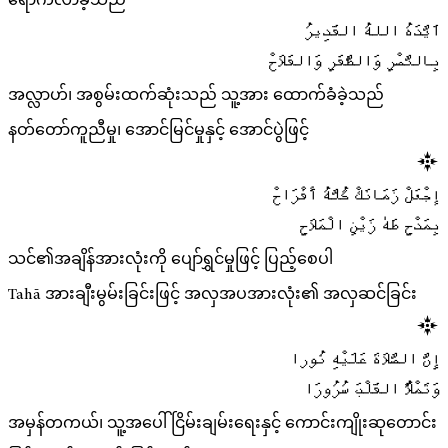
ရောက်လာခဲ့သည်
اَيَّدَهُ اللهُ القَدِيرُ
بِالنَّصْرِ وَالظَّفَرِ وَالفَلَاحْ
အလ္လာဟ်၊ အစွမ်းထက်ဆုံးသည် သူ့အား ထောက်ခံခဲ့သည်
နတ်တော်ကူညီမှု၊ အောင်မြင်မှုနှင့် အောင်ပွဲဖြင့်
إجْعَلْ زَمَانَكْ كُلَّهُ أَفْرَاحْ
بِمَدْحِ طَهٰ زَيْنِ الْمَلَاحِ
သင်၏အချိန်အားလုံးကို ပျော်ရွှင်မှုဖြင့် ပြည့်စေပါ
Tahā အားချီးမွမ်းခြင်းဖြင့် အလှအပအားလုံး၏ အလှဆင်ခြင်း
إِنَّ الصَّلَاةَ عَلَيْهِ نُورا
وَتَمْلَأُ القَلْبَ سُرُورَا
အမှန်တကယ်၊ သူ့အပေါ် ငြိမ်းချမ်းရေးနှင့် ကောင်းကျိုးဆုတောင်း