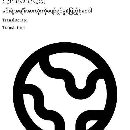
إجْعَلْ زَمَانَكْ كُلَّهُ أَفْرَاحْ
မင်းရဲ့အချိန်အားလုံးကိုပျော်ရွှင်မှုနဲ့ပြည့်စုံစေပါ
Transliterate
Translation