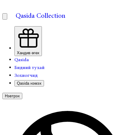
Qasida Collection
Хандив өгөх
Qasida
Бидний тухай
Зохиогчид
Qasida нэмэх
Нэвтрэх