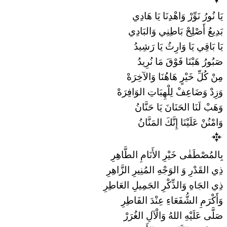
يَا نُورُ نَوِّرْ وَاهْدِنَا يَا هَادِي
بَدِيعُ أَصْلِحْ بَاطِنِي وَالبَادِي
يَا بَاقِي يَا وَارِثُ يَا رَشِيدُ
صَبُورُ هَبْنَا فَوْقَ مَا نُرِيدُ
مِنْ كُلِّ خَيْرٍ هَاهُنَا وَالآخِرَهْ
وَزِدْ وَضَاعِفْ لِلْهِبَاتِ الوَافِرَهْ
وَهَبْ لَنَا الحَنَانَ يَا حَنَّانُ
وَامْنُنْ عَلَيْنَا إِنَّكَ المَنَّانُ
بِالمُصْطَفٰى خَيْرِ الأَنَامِ الطَّاهِرِ
ذِي القَدْرِ وَ الوَجْهِ المُنِيرِ الزَّاهِرِ
ذِي الجَاهِ وَالذِّكْرِ الجَمِيلِ العَاطِرِ
وَأَكْرَمِ الشُّفَعَاءِ عِنْدَ الفَاطِرِ
صَلَّى عَلَيْهِ اللهُ وَالْآلِ الغُرَرْ