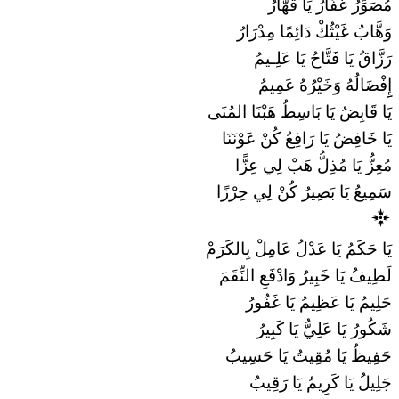
مُصَوِّرُ غَفَّارُ يَا قَهَّارُ
وَهَّابُ غَيْثُكْ دَائِمًا مِدْرَارُ
رَزَّاقُ يَا فَتَّاحُ يَا عَلِـيمُ
إِِفْضَالُهُ وَخَيْرُهُ عَمِيمُ
يَا قَابِضُ يَا بَاسِطُ هَبْنَا المُنَى
يَا خَافِضُ يَا رَافِعُ كُنْ عَوْنَنَا
مُعِزُّ يَا مُذِلُّ هَبْ لِي عِزًّا
سَمِيعُ يَا بَصِيرُ كُنْ لِي حِرْزًا
يَا حَكَمُ يَا عَدْلُ عَامِلْ بِالكَرَمْ
لَطِيفُ يَا خَبِيرُ وَادْفَعِ النِّقَمَ
حَلِيمُ يَا عَظِيمُ يَا غَفُورُ
شَكُورُ يَا عَلِيُّ يَا كَبِيرُ
حَفِيظُ يَا مُقِيتُ يَا حَسِيبُ
جَلِيلُ يَا كَرِيمُ يَا رَقِيبُ