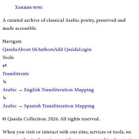
Хандив өгөх
A curated archive of classical Arabic poetry, preserved and
made accessible.
Navigate
Qasida
About Us
Authors
Add Qasida
Login
Tools
⇄
Transliterate
↳
Arabic → English Transliteration Mapping
↳
Arabic → Spanish Transliteration Mapping
© Qasida Collection.
2026
. All rights reserved.
When you visit or interact with our sites, services or tools, we