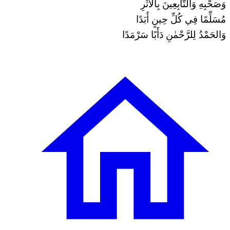
وَصَحْبِهِ وَالتَّابِعِينَ بِالأَثَرِ
مُسَلِّمًا فِي كُلِّ حِينٍ أَبَدًا
وَالحَمْدُ لِلرَّحْمٰنِ دَأَبًا سَرْمَدًا