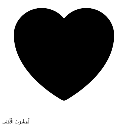
الْمَشْرَبُ الْأَهْنَى