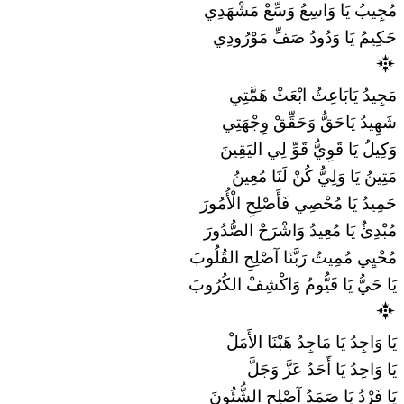
مُجِيبُ يَا وَاسِعُ وَسِّعْ مَشْهَدِي
حَكِيمُ يَا وَدُودُ صَفِّ مَوْرُودِي
مَجِيدُ يَابَاعِثُ ابْعَثْ هَمَّتِي
شَهِيدُ يَاحَقُّ وَحَقِّقْ وِجْهَتِي
وَكِيلُ يَا قَوِيُّ قَوِّ لِي اليَقِينَ
مَتِينُ يَا وَلِيُّ كُنْ لَنَا مُعِينُ
حَمِيدُ يَا مُحْصِي فَأَصْلِحِ الْأُمُورَ
مُبْدِئُ يَا مُعِيدُ وَاشْرَحْ الصُّدُورَ
مُحْيِي مُمِيتُ رَبَّنَا آصْلِحِ القُلُوبَ
يَا حَيُّ يَا قَيُّومُ وَاكْشِفْ الكُرُوبَ
يَا وَاجِدُ يَا مَاجِدُ هَبْنَا الأَمَلْ
يَا وَاحِدُ يَا أَحَدُ عَزَّ وَجَلَّ
يَا فَرْدُ يَا صَمَدُ آصْلِحِ الشُّئُونَ