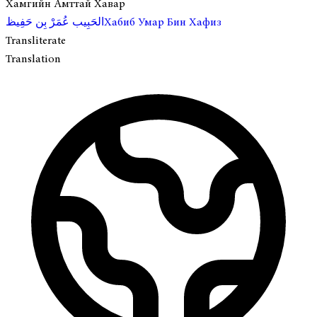
Хамгийн Амттай Хавар
Хабиб Умар Бин Хафиз
الحَبِيب عُمَرْ بِن حَفِيظ
Transliterate
Translation