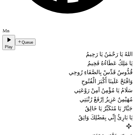
Mn
Queue
Play
اللهُ يَا رَحْمٰنُ يَا رَحِيمُ
يَا مَلِكُ عَطَاءُهُ فَخِيمُ
قُدُّوسُ قَدِّسْ بِالصَّفَاءِ رُوحِي
وَافْتَحْ عَلَينَا أَكْبَرَ الْفُتُوحِ
سَلَامُ يَا مُؤْمِنُ آمِنْ رَوْعَتِي
مُهَيْمِنٌ عَزِيزُ اِرْفَعْ رُتْبَتِي
جَبَّارُ يَا مُتَكَبِّرُ يَا خَالِقُ
يَا بَارِئُ إِنِّي بِفَضْلِكَ وَاثِقُ