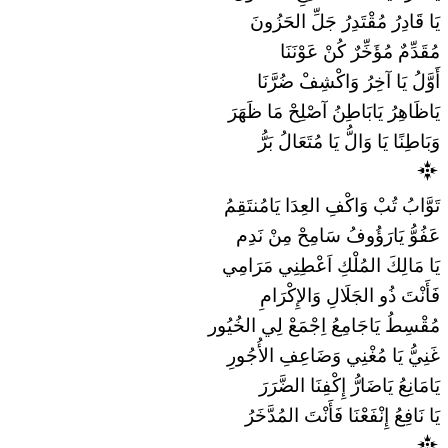
يَا قَادِرُ مُقْتَدِرُ جَلِّ الحَزُونَ
مُقَدِّمٌ مُؤَخِّرٌ كُنْ عَوْنَنَا
أَوَّلُ يَا آخِرُ وَاكْشِفْ ضُرَّنَا
يَاظَاهِرُ يَابَاطِنُ آصْلِحْ مَا ظَهَرَ
وَبَاطِنًا يَا وَالُّ يَا مُتَعَالُ بَرُّ
تَوَّابُ تُبْ وَاكْفِ العِدَا يَامُنتَقِمُ
عَفُوُّ يَارَؤُوفُ سَامِحْ مِنْ نَدِم
يَا مَالِكَ المُلْكِ اَعْطِنِي مَرَامِي
فَأَنْتَ ذُو الجَلَالِ وَالإِكْرَامِ
مُقْسِطُ يَاجَامِعُ اِجْمَعْ لِي الخُيُور
غَنِيُّ يَا مُغْنِي وَضَاعِفِ الأُجُورِ
يَامَانِعُ يَاضَارُّ إِكْفِنَا الضَّرَرَ
يَا نَافِعُ إِنْفَعْنَا فَأَنْتَ المُدَّخَرُ