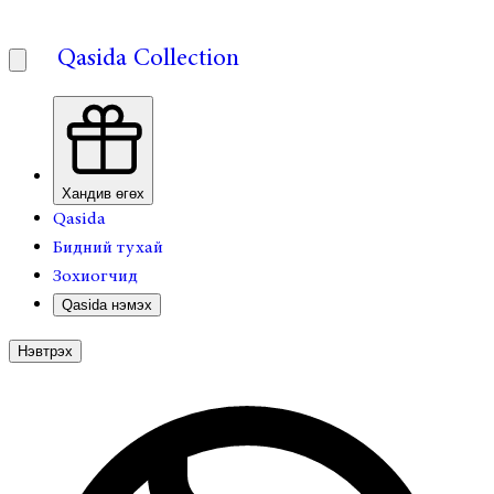
Qasida Collection
Хандив өгөх
Qasida
Бидний тухай
Зохиогчид
Qasida нэмэх
Нэвтрэх