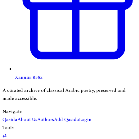
Хандив өгөх
A curated archive of classical Arabic poetry, preserved and
made accessible.
Navigate
Qasida
About Us
Authors
Add Qasida
Login
Tools
⇄