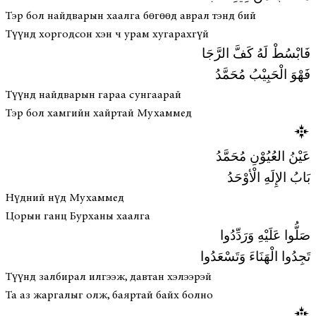
Тэр бол найдварын хаалга бөгөөд аврал тэнд бий
Түүнд хоргодсон хэн ч урам хугарахгүй
فَابْسُطْ لَهُ كَفَّ الرَّجَا
فَهْوَ الْحَبِيْبُ مُحَمَّدُ
Түүнд найдварын гараа сунгаарай
Тэр бол хамгийн хайртай Мухаммед
عَيْنُ العُيُوْنِ مُحَمَّدُ
بَابُ الإِلَهِ الْأوْحَدُ
Нүдний нүд Мухаммед
Цорын ганц Бурханы хаалга
صَلُّوا عَلَيْهِ وَرَدِّدُوا
تَجِدُوا الْهَنَاءَ وَتَسْعَدُوا
Түүнд залбирал илгээж, давтан хэлээрэй
Та аз жаргалыг олж, баяртай байх болно