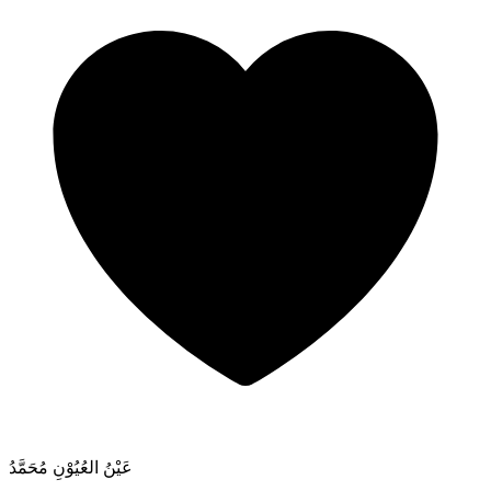
عَيْنُ العُيُوْنِ مُحَمَّدُ