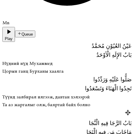
Mn
Queue
Play
عَيْنُ العُيُوْنِ مُحَمَّدُ
بَابُ الإِلَهِ الْأوْحَدُ
Нүдний нүд Мухаммед
Цорын ганц Бурханы хаалга
صَلُّوا عَلَيْهِ وَرَدِّدُوا
تَجِدُوا الْهَنَاءَ وَتَسْعَدُوا
Түүнд залбирал илгээж, давтан хэлээрэй
Та аз жаргалыг олж, баяртай байх болно
بَابُ الرَّجَا فِيهِ الْنَّجَا
مَاخَابَ مَن فِيهِ الْتَجَا