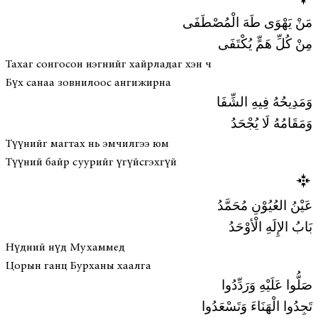
مَنْ يَهْوَى طَهَ الْمُصْطَفَى
مِنْ كُلِّ هَمٍّ يُكْتَفَى
Тахаг сонгосон нэгнийг хайрладаг хэн ч
Бүх санаа зовнилоос ангижирна
وَمَدِيحُهُ فِيهِ الشِّفَا
وَمَقَامُهُ لَا يُجْحَدُ
Түүнийг магтах нь эмчилгээ юм
Түүний байр суурийг үгүйсгэхгүй
عَيْنُ العُيُوْنِ مُحَمَّدُ
بَابُ الإِلَهِ الْأوْحَدُ
Нүдний нүд Мухаммед
Цорын ганц Бурханы хаалга
صَلُّوا عَلَيْهِ وَرَدِّدُوا
تَجِدُوا الْهَنَاءَ وَتَسْعَدُوا