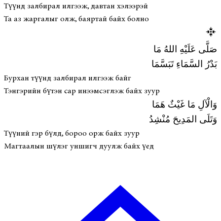
Түүнд залбирал илгээж, давтан хэлээрэй
Та аз жаргалыг олж, баяртай байх болно
صَلَّى عَلَيْهِ اللهُ مَا
بَدْرُ السَّمَاءِ تَبَسَّمَا
Бурхан түүнд залбирал илгээж байг
Тэнгэрийн бүтэн сар инээмсэглэж байх зуур
وَالْآلِ مَا غَيْثٌ هَمَا
وَتَلَى المَدِيحَ مُنْشِدُ
Түүний гэр бүлд, бороо орж байх зуур
Магтаалын шүлэг уншигч дуулж байх үед