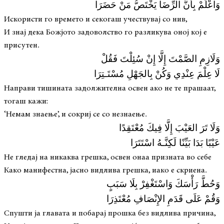
وَاعْلَمْ بِأنَّ الرِّضَا يَخْتَصُّ مَنْ حَضَرَا
Искористи го времето и секогаш учествувај со нив,
И знај дека Божјото задоволство го разликува оној кој е
присутен.
وَلَازِمِ الصَّمْتَ إِلَّا إِنْ سُئِلْتَ فَقُلْ
لَا عِلْمَ عِنْدِي وَكُنْ بِالجَهْلِ مُسْتَـتِرَا
Направи тишината задолжителна освен ако не те прашаат,
тогаш кажи:
‘Немам знаење’, и сокриј се со незнаење.
وَلَا تَرَ العَيْبَ إِلَّا فِيكَ مُعْتَقِدًا
عَيْبًا بَدَا بَيِّنًا لَكِنَّـهُ اسْتَتَرَا
Не гледај на никаква грешка, освен онаа призната во себе
Како манифестна, јасно видлива грешка, иако е скриена.
وَحُطَّ رَأْسَكَ وَاسْتَغْفِرْ بِلَا سَبَبٍ
وَقُمْ عَلَى قَدَمِ الإِنْصَافِ مُعْتَذِرَا
Спушти ја главата и побарај прошка без видлива причина,