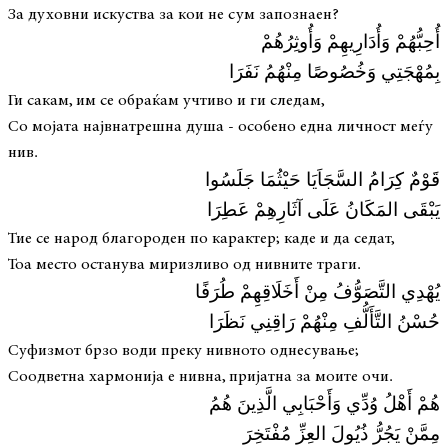
За духовни искуства за кои не сум запознаен?
أُحِبُّهُمْ وَأُدَارِيهِمْ وَأُوثِرُهُمْ
بِمُهْجَتِي وَخُصُوصًا مِنْهُمُ نَفَرَا
Ги сакам, им се обраќам учтиво и ги следам,
Со мојата највнатрешна душа - особено една личност меѓу
нив.
قَوْمٌ كِرَامُ السَّجَاَيَا حَيْثُمَا جَلَسُوا
يَبْقَى المَكَانُ عَلَى آثَارِهِمْ عَطِرَا
Тие се народ благороден по карактер; каде и да седат,
Тоа место останува миризливо од нивните траги.
يُهْدِي التَّصَوُّفُ مِنْ أَخَلَاقِهِمْ طُرَفًا
حُسْنُ التَّأَلُّفِ مِنْهُمْ رَاقِنِي نَظَرَا
Суфизмот брзо води преку нивното однесување;
Соодветна хармонија е нивна, пријатна за моите очи.
هُمْ أَهْلُ وُدِّي وَأَحْبَابِي الَّذِينَ هُمُ
مِمَّنْ يَجُرُّ ذُيُولَ العِزِّ مُفْتَخِرَ