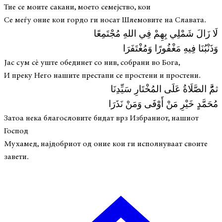
Тие се моите сакани, моето семејство, кои
Се меѓу оние кои гордо ги носат Шлемовите на Славата.
لَا زَالَ شَمْلِي بِهِمْ فِي اللهِ مُجْتَمِعًا
وَذَنْبُنَا فِيهِ مَغْفُورًا وَمُغْتَفَرَا
Јас сум сè уште обединет со нив, собрани во Бога,
И преку Него нашите престапи се простени и простени.
ثمَُّ الصَّلَاةُ عَلَى المُخْتَارِ سَيِّدِنَا
مُحَمَّدٍ خَيْرِ مَنْ أَوْفَى وَمَنْ نَذَرَا
Затоа нека благословите бидат врз Избраниот, нашиот
Господ
Мухамед, најдобриот од оние кои ги исполнуваат своите
завети.