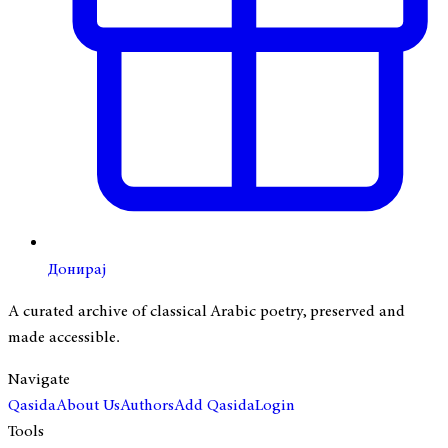
Донирај
A curated archive of classical Arabic poetry, preserved and
made accessible.
Navigate
Qasida
About Us
Authors
Add Qasida
Login
Tools