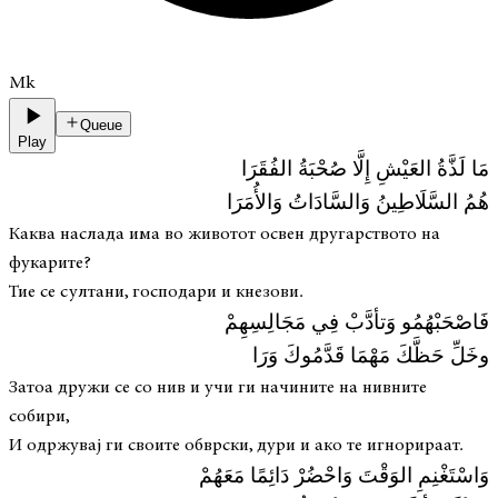
Mk
Queue
Play
مَا لَذَّةُ العَيْشِ إِلَّا صُحْبَةُ الفُقَرَا
هُمُ السَّلَاطِينُ وَالسَّادَاتُ وَالأُمَرَا
Каква наслада има во животот освен другарството на
фукарите?
Тие се султани, господари и кнезови.
فَاصْحَبْهُمُو وَتأدَّبْ فِي مَجَالِسِهِمْ
وخَلِّ حَظَّكَ مَهْمَا قَدَّمُوكَ وَرَا
Затоа дружи се со нив и учи ги начините на нивните
собири,
И одржувај ги своите обврски, дури и ако те игнорираат.
وَاسْتَغْنِمِ الوَقْتَ وَاحْضُرْ دَائِمًا مَعَهُمْ