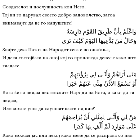
Создателот и послушноста кон Него,
Тој ви го дарувал своето добро задоволство, затоа
внимавајте да не го напуштите!
وَاعْلَمْ بِأنَّ طَرِيقَ القَوْمِ دَارِسَةٌ
وَحَالُ مَنْ يَدَّعِيهَا اليَوْمَ كَيْفَ تَرَى
Знајте дека Патот на Народот сега е во опаѓање,
И дека состојбата на оној кој го проповеда денес е како што
гледате.
مَتَى أَرَاهُمْ وَأَنَّـى لِي بِرُؤْيَتِهِمْ
أَوْ تَسْمَعُ الأُذْنُ مِنِّي عَنْهُمُ خَبَرَا
Кога ќе ги видам вистинските Народи на Бога, и како да ги
видам,
Или моите уши да слушнат вести од нив?
مَنْ لِي وَأَنَّـى لِمِثْلِي أَنْ يُزَاحِمَهُمْ
عَلَى مَوَارِدَ لَمْ أُلْفِ بِهَا كَدَرَا
Како можам јас или некој како мене да се расправа со нив