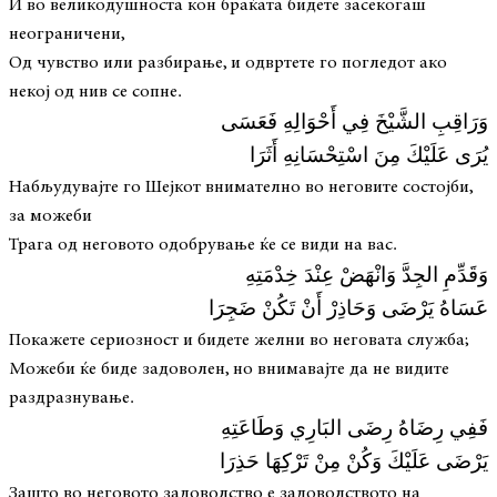
И во великодушноста кон браќата бидете засекогаш
неограничени,
Од чувство или разбирање, и одвртете го погледот ако
некој од нив се сопне.
وَرَاقِبِ الشَّيْخَ فِي أَحْوَالِهِ فَعَسَى
يُرَى عَلَيْكَ مِنَ اسْتِحْسَانِهِ أَثَرَا
Набљудувајте го Шејкот внимателно во неговите состојби,
за можеби
Трага од неговото одобрување ќе се види на вас.
وَقَدِّمِ الجِدَّ وَانْهَضْ عِنْدَ خِدْمَتِهِ
عَسَاهُ يَرْضَى وَحَاذِرْ أَنْ تَكُنْ ضَجِرَا
Покажете сериозност и бидете желни во неговата служба;
Можеби ќе биде задоволен, но внимавајте да не видите
раздразнување.
فَفِي رِضَاهُ رِضَى البَارِي وَطَاعَتِهِ
يَرْضَى عَلَيْكَ وَكُنْ مِنْ تَرْكِهَا حَذِرَا
Зашто во неговото задоволство е задоволството на