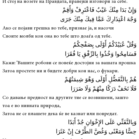
И стој на нозете на Правдата, правејќи изговори за себе.
وَإِنْ بَدَا مِنْكَ عَيْبٌ فَاعْتَرِفْ وَأَقِمْ
وَجْهَ اعْتِذَارِكَ عَمَّا فِيكَ مِنْكَ جَرَى
Ако се појави грешка во тебе, признае ја, и насочи
Своите молби кон она во тебе што доаѓа од тебе.
وَقُلْ عُبَيْدُكُمُ أَوْلَى بِصَفْحِكُمُ
فَسَامِحُوا وَخُذُوا بِالرِّفْقِ يَا فُقَرَا
Кажи: ‘Вашите робови се повеќе достојни за вашата прошка
Затоа простете ни и бидете добри кон нас, о фукари.
هُمْ بِالتَّفَضُّلِ أَوْلَى وَهْوَ شِيمَتُهُمْ
فَلَا تَخَفْ دَرَكًا مِنْهُمْ وَلَا ضَرَرَا
Со давање предност на другите тие се возвишени, зашто
тоа е во нивната природа,
Затоа не се плашете дека ќе ве казнат или повредат.
وَبِالتَّفَتِّي عَلَى الإِخْوَانِ جُدْ أَبَدًا
حِسًّا وَمَعْنًى وَغُضَّ الطَّرْفَ إِنْ عَثَرَا