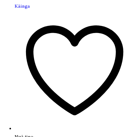
Kāinga
Ngā tino