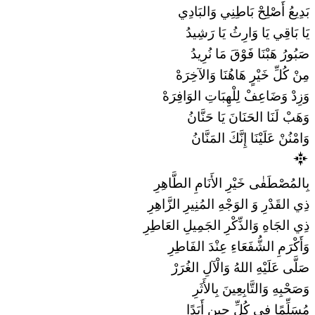
بَدِيعُ أَصْلِحْ بَاطِنِي وَالبَادِي
يَا بَاقِي يَا وَارِثُ يَا رَشِيدُ
صَبُورُ هَبْنَا فَوْقَ مَا نُرِيدُ
مِنْ كُلِّ خَيْرٍ هَاهُنَا وَالآخِرَهْ
وَزِدْ وَضَاعِفْ لِلْهِبَاتِ الوَافِرَهْ
وَهَبْ لَنَا الحَنَانَ يَا حَنَّانُ
وَامْنُنْ عَلَيْنَا إِنَّكَ المَنَّانُ
بِالمُصْطَفٰى خَيْرِ الأَنَامِ الطَّاهِرِ
ذِي القَدْرِ وَ الوَجْهِ المُنِيرِ الزَّاهِرِ
ذِي الجَاهِ وَالذِّكْرِ الجَمِيلِ العَاطِرِ
وَأَكْرَمِ الشُّفَعَاءِ عِنْدَ الفَاطِرِ
صَلَّى عَلَيْهِ اللهُ وَالْآلِ الغُرَرْ
وَصَحْبِهِ وَالتَّابِعِينَ بِالأَثَرِ
مُسَلِّمًا فِي كُلِّ حِينٍ أَبَدًا