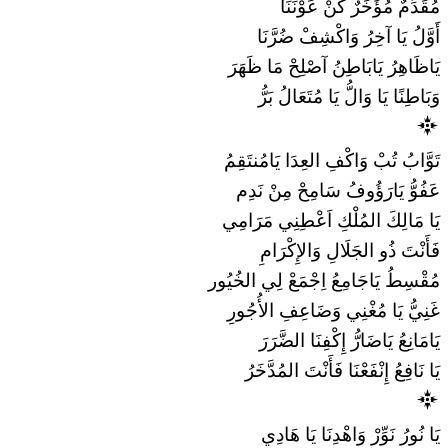
مُقَدِّمٌ مُؤَخِّرٌ كُنْ عَوْنَنَا
أَوَّلُ يَا آخِرُ وَاكْشِفْ ضُرَّنَا
يَاظَاهِرُ يَابَاطِنُ آصْلِحْ مَا ظَهَرَ
وَبَاطِنًا يَا وَالُّ يَا مُتَعَالُ بَرُّ
تَوَّابُ تُبْ وَاكْفِ العِدَا يَامُنتَقِمُ
عَفُوُّ يَارَؤُوفُ سَامِحْ مِنْ نَدِم
يَا مَالِكَ المُلْكِ اَعْطِنِي مَرَامِي
فَأَنْتَ ذُو الجَلَالِ وَالإِكْرَامِ
مُقْسِطُ يَاجَامِعُ اِجْمَعْ لِي الخُيُور
غَنِيُّ يَا مُغْنِي وَضَاعِفِ الأُجُورِ
يَامَانِعُ يَاضَارُّ إِكْفِنَا الضَّرَرَ
يَا نَافِعُ إِنْفَعْنَا فَأَنْتَ المُدَّخَرُ
يَا نُورُ نَوِّرْ وَاهْدِنَا يَا هَادِي