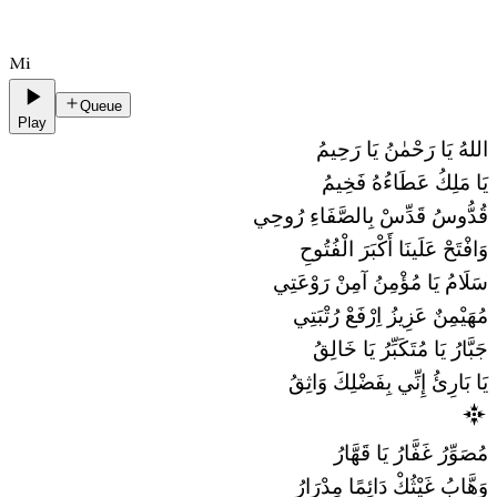
Mi
Queue
Play
اللهُ يَا رَحْمٰنُ يَا رَحِيمُ
يَا مَلِكُ عَطَاءُهُ فَخِيمُ
قُدُّوسُ قَدِّسْ بِالصَّفَاءِ رُوحِي
وَافْتَحْ عَلَينَا أَكْبَرَ الْفُتُوحِ
سَلَامُ يَا مُؤْمِنُ آمِنْ رَوْعَتِي
مُهَيْمِنٌ عَزِيزُ اِرْفَعْ رُتْبَتِي
جَبَّارُ يَا مُتَكَبِّرُ يَا خَالِقُ
يَا بَارِئُ إِنِّي بِفَضْلِكَ وَاثِقُ
مُصَوِّرُ غَفَّارُ يَا قَهَّارُ
وَهَّابُ غَيْثُكْ دَائِمًا مِدْرَارُ