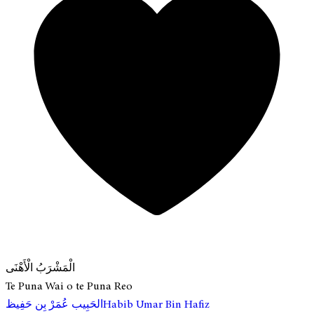
الْمَشْرَبُ الْأَهْنَى
Te Puna Wai o te Puna Reo
Habib Umar Bin Hafiz
الحَبِيب عُمَرْ بِن حَفِيظ