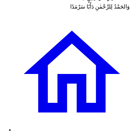
وَالحَمْدُ لِلرَّحْمٰنِ دَأَبًا سَرْمَدًا