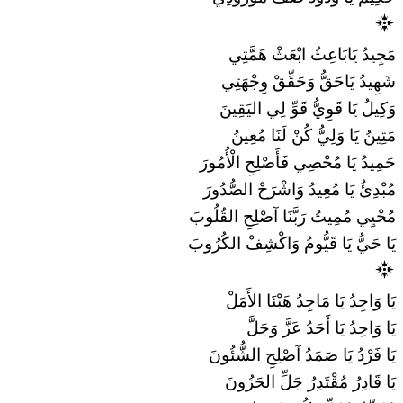
مَجِيدُ يَابَاعِثُ ابْعَثْ هَمَّتِي
شَهِيدُ يَاحَقُّ وَحَقِّقْ وِجْهَتِي
وَكِيلُ يَا قَوِيُّ قَوِّ لِي اليَقِينَ
مَتِينُ يَا وَلِيُّ كُنْ لَنَا مُعِينُ
حَمِيدُ يَا مُحْصِي فَأَصْلِحِ الْأُمُورَ
مُبْدِئُ يَا مُعِيدُ وَاشْرَحْ الصُّدُورَ
مُحْيِي مُمِيتُ رَبَّنَا آصْلِحِ القُلُوبَ
يَا حَيُّ يَا قَيُّومُ وَاكْشِفْ الكُرُوبَ
يَا وَاجِدُ يَا مَاجِدُ هَبْنَا الأَمَلْ
يَا وَاحِدُ يَا أَحَدُ عَزَّ وَجَلَّ
يَا فَرْدُ يَا صَمَدُ آصْلِحِ الشُّئُونَ
يَا قَادِرُ مُقْتَدِرُ جَلِّ الحَزُونَ