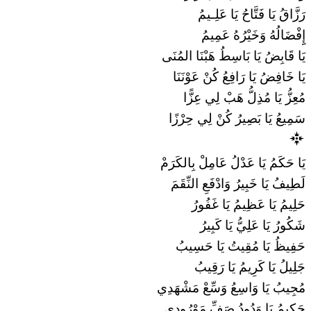
رَزَّاقُ يَا فَتَّاحُ يَا عَلِـيمُ
إِِفْضَالُهُ وَخَيْرُهُ عَمِيمُ
يَا قَابِضُ يَا بَاسِطُ هَبْنَا المُنَى
يَا خَافِضُ يَا رَافِعُ كُنْ عَوْنَنَا
مُعِزُّ يَا مُذِلُّ هَبْ لِي عِزًّا
سَمِيعُ يَا بَصِيرُ كُنْ لِي حِرْزًا
يَا حَكَمُ يَا عَدْلُ عَامِلْ بِالكَرَمْ
لَطِيفُ يَا خَبِيرُ وَادْفَعِ النِّقَمَ
حَلِيمُ يَا عَظِيمُ يَا غَفُورُ
شَكُورُ يَا عَلِيُّ يَا كَبِيرُ
حَفِيظُ يَا مُقِيتُ يَا حَسِيبُ
جَلِيلُ يَا كَرِيمُ يَا رَقِيبُ
مُجِيبُ يَا وَاسِعُ وَسِّعْ مَشْهَدِي
حَكِيمُ يَا وَدُودُ صَفِّ مَوْرُودِي