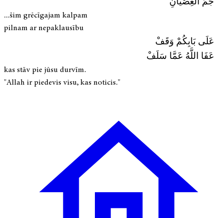
جَمِّ العِصْيَانِ
...šim grēcīgajam kalpam
pilnam ar nepaklausību
عَلَى بَابِكُمْ وَقَفْ
عَفَا اللَّهُ عَمَّا سَلَفْ
kas stāv pie jūsu durvīm.
"Allah ir piedevis visu, kas noticis."