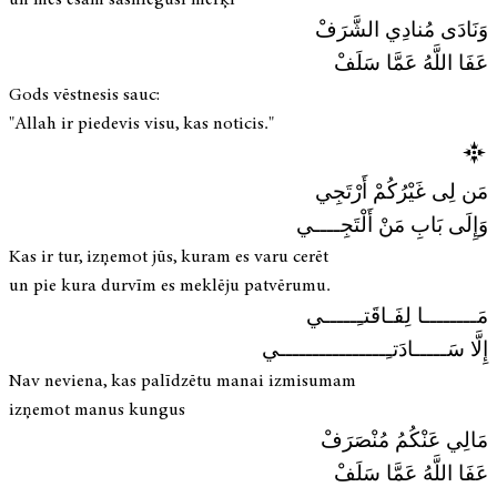
وَنَادَى مُنادِي الشَّرَفْ
عَفَا اللَّهُ عَمَّا سَلَفْ
Gods vēstnesis sauc:
"Allah ir piedevis visu, kas noticis."
مَن لِى غَيْرُكُمْ أَرْتَجِي
وَإِلَى بَابِ مَنْ أَلْتَجِــــي
Kas ir tur, izņemot jūs, kuram es varu cerēt
un pie kura durvīm es meklēju patvērumu.
مَــــــــا لِفَـاقَتـِـــــي
إِلَّا سَـــــادَتـِــــــــــــــــي
Nav neviena, kas palīdzētu manai izmisumam
izņemot manus kungus
مَالِي عَنْكُمُ مُنْصَرَفْ
عَفَا اللَّهُ عَمَّا سَلَفْ