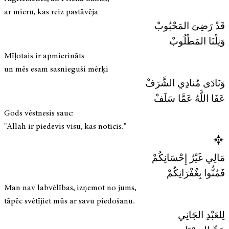
ar mieru, kas reiz pastāvēja
قَدْ رَضِىَ المَحْبُوبْ
وَنِلْنَا المَطْلُوبْ
Mīļotais ir apmierināts
un mēs esam sasnieguši mērķi
وَنَادَى مُنادِي الشَّرَفْ
عَفَا اللَّهُ عَمَّا سَلَفْ
Gods vēstnesis sauc:
"Allah ir piedevis visu, kas noticis."
مَالِي غَيْرُ إِحْسَانِكُمْ
فَمُنُّوا بِغُفْرَانِكُمْ
Man nav labvēlības, izņemot no jums,
tāpēc svētījiet mūs ar savu piedošanu.
لِلعَبْدِ الجَانِي