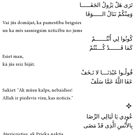
تَرَى هَلْ يَزُولُ الجَفَـــــا
وَمِنْكُمْ نَنَالُ الـــــوَفَا
Vai jūs domājat, ka pamestība beigsies
un ka mēs sasniegsim uzticību no jums
كُونُوا لِي أَنْتُــــــمْ
كَمَا قَــــــدْ كُـــنْتُمْ
Esiet man,
kā jūs reiz bijāt.
قُولُـوا عَبْدَنَـــا لا تَـخَفْ
عَفَا اللَّهُ عَمَّا سَلَفْ
Sakiet: "Ak mūsu kalps, nebaidies!
Allah ir piedevis visu, kas noticis."
عُودِي يَا لَيَالِي الرِّضَا
بِالأُنْسِ الَّذِى قَدْ مَضَى
Atgriezieties, ak Prieka naktis,