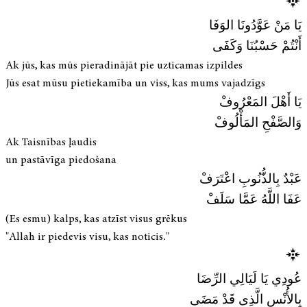
يَا مَنْ عَوَّدُونَا الوَفَا
أَنْتُمْ حَسْبُنَا وَكَفَى
Ak jūs, kas mūs pieradinājāt pie uzticamas izpildes
Jūs esat mūsu pietiekamība un viss, kas mums vajadzīgs
يَا أَهْلَ المَعْرُوفْ
وَالصَّفْحِ المَأْلُوفْ
Ak Taisnības ļaudis
un pastāvīga piedošana
عَبْدٌ بِالذُّنُوبِ اعْتَرَفْ
عَفَا اللَّهُ عَمَّا سَلَفْ
(Es esmu) kalps, kas atzīst visus grēkus
"Allah ir piedevis visu, kas noticis."
عُودِي يَا لَيَالِي الرِّضَا
بِالأُنْسِ الَّذِى قَدْ مَضَى