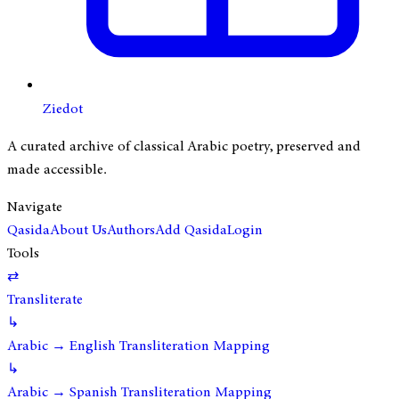
Ziedot
A curated archive of classical Arabic poetry, preserved and
made accessible.
Navigate
Qasida
About Us
Authors
Add Qasida
Login
Tools
⇄
Transliterate
↳
Arabic → English Transliteration Mapping
↳
Arabic → Spanish Transliteration Mapping