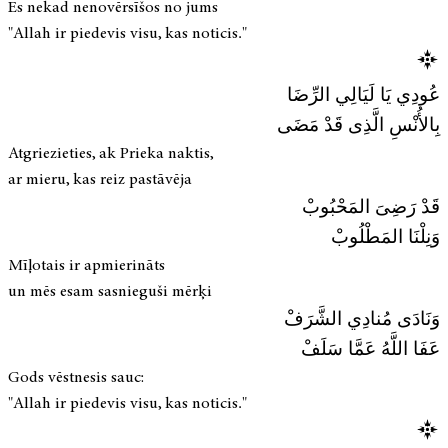
Es nekad nenovērsīšos no jums
"Allah ir piedevis visu, kas noticis."
عُودِي يَا لَيَالِي الرِّضَا
بِالأُنْسِ الَّذِى قَدْ مَضَى
Atgriezieties, ak Prieka naktis,
ar mieru, kas reiz pastāvēja
قَدْ رَضِىَ المَحْبُوبْ
وَنِلْنَا المَطْلُوبْ
Mīļotais ir apmierināts
un mēs esam sasnieguši mērķi
وَنَادَى مُنادِي الشَّرَفْ
عَفَا اللَّهُ عَمَّا سَلَفْ
Gods vēstnesis sauc:
"Allah ir piedevis visu, kas noticis."