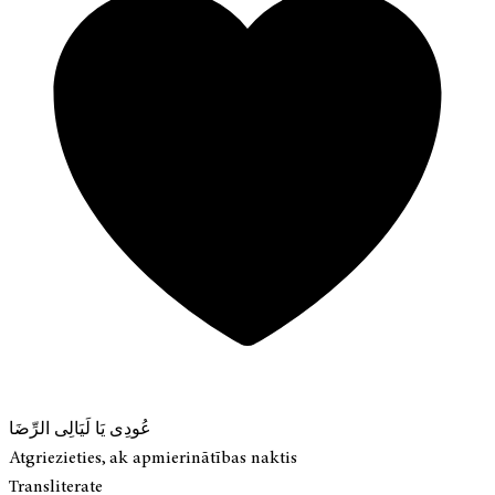
عُودِى يَا لَيَالِى الرِّضَا
Atgriezieties, ak apmierinātības naktis
Transliterate