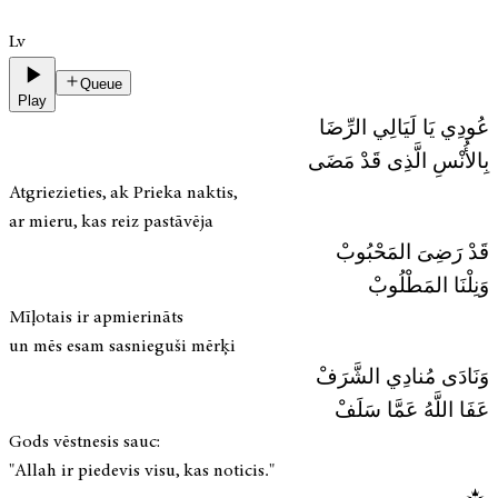
Lv
Queue
Play
عُودِي يَا لَيَالِي الرِّضَا
بِالأُنْسِ الَّذِى قَدْ مَضَى
Atgriezieties, ak Prieka naktis,
ar mieru, kas reiz pastāvēja
قَدْ رَضِىَ المَحْبُوبْ
وَنِلْنَا المَطْلُوبْ
Mīļotais ir apmierināts
un mēs esam sasnieguši mērķi
وَنَادَى مُنادِي الشَّرَفْ
عَفَا اللَّهُ عَمَّا سَلَفْ
Gods vēstnesis sauc:
"Allah ir piedevis visu, kas noticis."