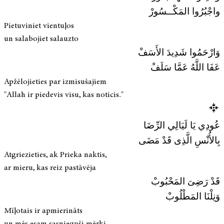
واجْبُرُوا المَكْــسُورْ
Pietuviniet vientuļos
un salabojiet salauzto
وَارْحَمُوا شَدِيدَ الأَسَفْ
عَفَا اللَّهُ عَمَّا سَلَفْ
Apžēlojieties par izmisušajiem
"Allah ir piedevis visu, kas noticis."
عُودِي يَا لَيَالِي الرِّضَا
بِالأُنْسِ الَّذِى قَدْ مَضَى
Atgriezieties, ak Prieka naktis,
ar mieru, kas reiz pastāvēja
قَدْ رَضِىَ المَحْبُوبْ
وَنِلْنَا المَطْلُوبْ
Mīļotais ir apmierināts
un mēs esam sasnieguši mērķi