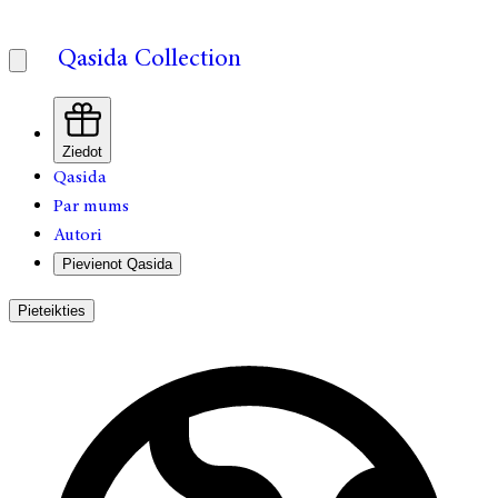
Qasida Collection
Ziedot
Qasida
Par mums
Autori
Pievienot Qasida
Pieteikties