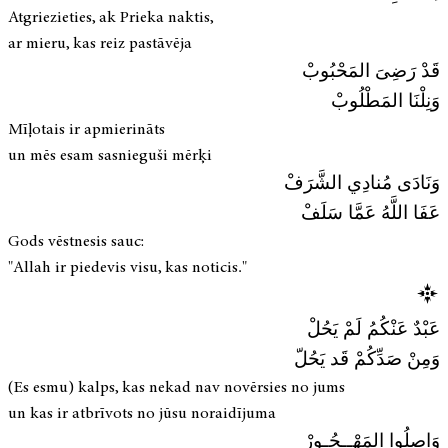
Atgriezieties, ak Prieka naktis,
ar mieru, kas reiz pastāvēja
قَدْ رَضِىَ المَحْبُوبْ
وَنِلْنَا المَطْلُوبْ
Mīļotais ir apmierināts
un mēs esam sasnieguši mērķi
وَنَادَى مُنادِي الشَّرَفْ
عَفَا اللَّهُ عَمَّا سَلَفْ
Gods vēstnesis sauc:
"Allah ir piedevis visu, kas noticis."
عَبْدٌ عَنْكُمُ لَمْ يَحُلْ
وَمِنْ صَدِّكُمْ قَد يَحُلّ
(Es esmu) kalps, kas nekad nav novērsies no jums
un kas ir atbrīvots no jūsu noraidījuma
وَاصِلُوا المَهْــجُـورْ