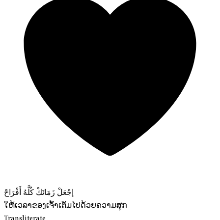
إجْعَلْ زَمَانَكْ كُلَّهُ أَفْرَاحْ
ໃຫ້ເວລາຂອງເຈົ້າເຕັມໄປດ້ວຍຄວາມສຸກ
Transliterate