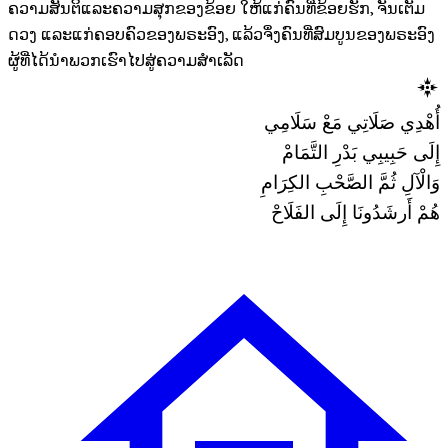
ຄວາມສັນຕິແລະຄວາມສຸກຂອງຂ້ອຍ ໃຫ້ແກ່ຄົນທີ່ຂ້ອຍຮັກ, ຈັນເຕັມ
ດວງ ແລະແກ່ຄອບຄົວຂອງພຣະອົງ, ແລ້ວຈຶ່ງຄົນທີ່ສົມບູນຂອງພຣະອົງ
ຜູ້ທີ່ໄດ້ນຳພວກເຮົາໄປສູ່ຄວາມສຳເລັດ
أُهْدِي صَلَاتِي مَعْ سَلَامِي
إِلَى حَبِيبِي بَدْرِ التَّمَامْ
وَالْآلِ ثُمَّ الصَّحْبِ الكِرَامِ
هُمْ أَرشَدُونَا إِلَى الفَلَاحْ