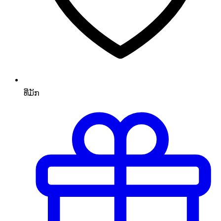
ທີ່ມັກ