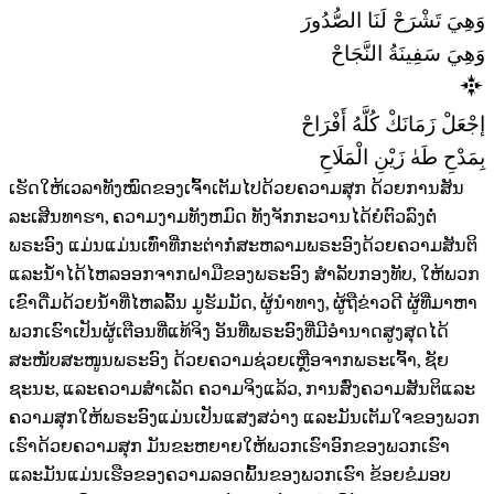
وَهِيَ تَشْرَحْ لَنَا الصُّدُورَ
وَهِيَ سَفِينَةُ النَّجَاحْ
إجْعَلْ زَمَانَكْ كُلَّهُ أَفْرَاحْ
بِمَدْحِ طَهٰ زَيْنِ الْمَلَاحِ
ເຮັດໃຫ້ເວລາທັງໝົດຂອງເຈົ້າເຕັມໄປດ້ວຍຄວາມສຸກ ດ້ວຍການສັນ
ລະເສີນທາຮາ, ຄວາມງາມທັງຫມົດ ທັງຈັກກະວານໄດ້ຍໍຕົວລົງຕໍ່
ພຣະອົງ ແມ່ນແມ່ນເທົ່າທີ່ກະຕ່າກໍ່ສະຫລາມພຣະອົງດ້ວຍຄວາມສັນຕິ
ແລະນ້ຳໄດ້ໄຫລອອກຈາກຝາມືຂອງພຣະອົງ ສຳລັບກອງທັບ, ໃຫ້ພວກ
ເຂົາດື່ມດ້ວຍນ້ຳທີ່ໄຫລລົ້ນ ມູຮັມມັດ, ຜູ້ນຳທາງ, ຜູ້ຖືຂ່າວດີ ຜູ້ທີ່ມາຫາ
ພວກເຮົາເປັນຜູ້ເຕືອນທີ່ແທ້ຈິງ ອັນທີ່ພຣະອົງທີ່ມີອຳນາດສູງສຸດໄດ້
ສະໜັບສະໜູນພຣະອົງ ດ້ວຍຄວາມຊ່ວຍເຫຼືອຈາກພຣະເຈົ້າ, ຊັຍ
ຊະນະ, ແລະຄວາມສຳເລັດ ຄວາມຈິງແລ້ວ, ການສົ່ງຄວາມສັນຕິແລະ
ຄວາມສຸກໃຫ້ພຣະອົງແມ່ນເປັນແສງສວ່າງ ແລະມັນເຕັມໃຈຂອງພວກ
ເຮົາດ້ວຍຄວາມສຸກ ມັນຂະຫຍາຍໃຫ້ພວກເຮົາອົກຂອງພວກເຮົາ
ແລະມັນແມ່ນເຮືອຂອງຄວາມລອດພົ້ນຂອງພວກເຮົາ ຂ້ອຍຂໍມອບ