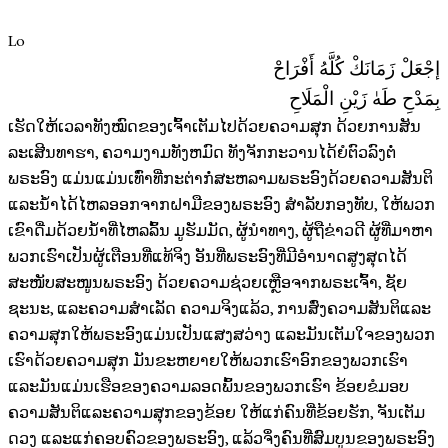
Lo
إجْعَلْ زَمَانَكْ كُلَّهُ أَفْرَاحْ
بِمَدْحِ طَهٰ زَيْنِ الْمَلَاحِ
ເຮັດໃຫ້ເວລາທັງໝົດຂອງເຈົ້າເຕັມໄປດ້ວຍຄວາມສຸກ ດ້ວຍການສັນ
ລະເສີນທາຮາ, ຄວາມງາມທັງຫມົດ ທັງຈັກກະວານໄດ້ຍໍຕົວລົງຕໍ່
ພຣະອົງ ແມ່ນແມ່ນເທົ່າທີ່ກະຕ່າກໍ່ສະຫລາມພຣະອົງດ້ວຍຄວາມສັນຕິ
ແລະນ້ຳໄດ້ໄຫລອອກຈາກຝາມືຂອງພຣະອົງ ສຳລັບກອງທັບ, ໃຫ້ພວກ
ເຂົາດື່ມດ້ວຍນ້ຳທີ່ໄຫລລົ້ນ ມູຮັມມັດ, ຜູ້ນຳທາງ, ຜູ້ຖືຂ່າວດີ ຜູ້ທີ່ມາຫາ
ພວກເຮົາເປັນຜູ້ເຕືອນທີ່ແທ້ຈິງ ອັນທີ່ພຣະອົງທີ່ມີອຳນາດສູງສຸດໄດ້
ສະໜັບສະໜູນພຣະອົງ ດ້ວຍຄວາມຊ່ວຍເຫຼືອຈາກພຣະເຈົ້າ, ຊັຍ
ຊະນະ, ແລະຄວາມສຳເລັດ ຄວາມຈິງແລ້ວ, ການສົ່ງຄວາມສັນຕິແລະ
ຄວາມສຸກໃຫ້ພຣະອົງແມ່ນເປັນແສງສວ່າງ ແລະມັນເຕັມໃຈຂອງພວກ
ເຮົາດ້ວຍຄວາມສຸກ ມັນຂະຫຍາຍໃຫ້ພວກເຮົາອົກຂອງພວກເຮົາ
ແລະມັນແມ່ນເຮືອຂອງຄວາມລອດພົ້ນຂອງພວກເຮົາ ຂ້ອຍຂໍມອບ
ຄວາມສັນຕິແລະຄວາມສຸກຂອງຂ້ອຍ ໃຫ້ແກ່ຄົນທີ່ຂ້ອຍຮັກ, ຈັນເຕັມ
ດວງ ແລະແກ່ຄອບຄົວຂອງພຣະອົງ, ແລ້ວຈຶ່ງຄົນທີ່ສົມບູນຂອງພຣະອົງ