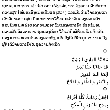
ຊະນະ, ແລະຄວາມສຳເລັດ ຄວາມຈິງແລ້ວ, ການສົ່ງຄວາມສັນຕິແລະ
ຄວາມສຸກໃຫ້ພຣະອົງແມ່ນເປັນແສງສວ່າງ ແລະມັນເຕັມໃຈຂອງພວກ
ເຮົາດ້ວຍຄວາມສຸກ ມັນຂະຫຍາຍໃຫ້ພວກເຮົາອົກຂອງພວກເຮົາ
ແລະມັນແມ່ນເຮືອຂອງຄວາມລອດພົ້ນຂອງພວກເຮົາ ຂ້ອຍຂໍມອບ
ຄວາມສັນຕິແລະຄວາມສຸກຂອງຂ້ອຍ ໃຫ້ແກ່ຄົນທີ່ຂ້ອຍຮັກ, ຈັນເຕັມ
ດວງ ແລະແກ່ຄອບຄົວຂອງພຣະອົງ, ແລ້ວຈຶ່ງຄົນທີ່ສົມບູນຂອງພຣະອົງ
ຜູ້ທີ່ໄດ້ນຳພວກເຮົາໄປສູ່ຄວາມສຳເລັດ
مُحَمَّدُ الهَادِي البَشِيْرُ
قَدْ جَاءَنَا حَقًّا نَذِيرُ
اَيَّدَهُ اللهُ القَدِيرُ
بِالنَّصْرِ وَالظَّفَرِ وَالفَلَاحْ
إجْعَلْ زَمَانَكْ كُلَّهُ أَفْرَاحْ
بِمَدْحِ طَهٰ زَيْنِ الْمَلَاحِ