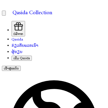
Qasida Collection
ບໍລິຈາກ
Qasida
ກ່ຽວກັບພວກເຮົາ
ຜູ້ຂຽນ
ເພີ່ມ Qasida
ເຂົ້າສູ່ລະບົບ