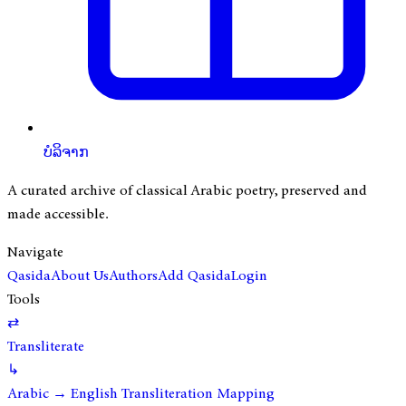
ບໍລິຈາກ
A curated archive of classical Arabic poetry, preserved and
made accessible.
Navigate
Qasida
About Us
Authors
Add Qasida
Login
Tools
⇄
Transliterate
↳
Arabic → English Transliteration Mapping