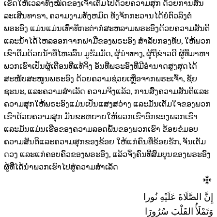
ເຮັດໃຫ້ເວລາທັງໝົດຂອງເຈົ້າເຕັມໄປດ້ວຍຄວາມສຸກ ດ້ວຍການສັນ
ລະເສີນທາຮາ, ຄວາມງາມທັງຫມົດ ທັງຈັກກະວານໄດ້ຍໍຕົວລົງຕໍ່
ພຣະອົງ ແມ່ນແມ່ນເທົ່າທີ່ກະຕ່າກໍ່ສະຫລາມພຣະອົງດ້ວຍຄວາມສັນຕິ
ແລະນ້ຳໄດ້ໄຫລອອກຈາກຝາມືຂອງພຣະອົງ ສຳລັບກອງທັບ, ໃຫ້ພວກ
ເຂົາດື່ມດ້ວຍນ້ຳທີ່ໄຫລລົ້ນ ມູຮັມມັດ, ຜູ້ນຳທາງ, ຜູ້ຖືຂ່າວດີ ຜູ້ທີ່ມາຫາ
ພວກເຮົາເປັນຜູ້ເຕືອນທີ່ແທ້ຈິງ ອັນທີ່ພຣະອົງທີ່ມີອຳນາດສູງສຸດໄດ້
ສະໜັບສະໜູນພຣະອົງ ດ້ວຍຄວາມຊ່ວຍເຫຼືອຈາກພຣະເຈົ້າ, ຊັຍ
ຊະນະ, ແລະຄວາມສຳເລັດ ຄວາມຈິງແລ້ວ, ການສົ່ງຄວາມສັນຕິແລະ
ຄວາມສຸກໃຫ້ພຣະອົງແມ່ນເປັນແສງສວ່າງ ແລະມັນເຕັມໃຈຂອງພວກ
ເຮົາດ້ວຍຄວາມສຸກ ມັນຂະຫຍາຍໃຫ້ພວກເຮົາອົກຂອງພວກເຮົາ
ແລະມັນແມ່ນເຮືອຂອງຄວາມລອດພົ້ນຂອງພວກເຮົາ ຂ້ອຍຂໍມອບ
ຄວາມສັນຕິແລະຄວາມສຸກຂອງຂ້ອຍ ໃຫ້ແກ່ຄົນທີ່ຂ້ອຍຮັກ, ຈັນເຕັມ
ດວງ ແລະແກ່ຄອບຄົວຂອງພຣະອົງ, ແລ້ວຈຶ່ງຄົນທີ່ສົມບູນຂອງພຣະອົງ
ຜູ້ທີ່ໄດ້ນຳພວກເຮົາໄປສູ່ຄວາມສຳເລັດ
إِنَّ الصَّلَاةَ عَلَيْهِ نُورا
وَتَمْلَأُ القَلْبَ سُرُورَا