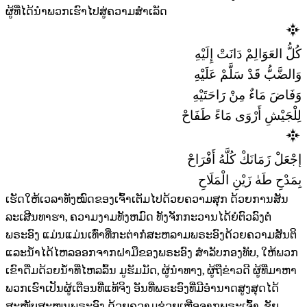
ຜູ້ທີ່ໄດ້ນຳພວກເຮົາໄປສູ່ຄວາມສຳເລັດ
كُلُّ العَوَالِمْ دَانَتْ إِلَيْهِ
وَالضَّبُّ قَدْ سَلَّمْ عَلَيْهِ
وَفَاضَ مَاءٌ مِنْ رَاحَتَيْهِ
لِلْجَيْشِ أَرْوَى مَاءً طَفَاحْ
إجْعَلْ زَمَانَكْ كُلَّهُ أَفْرَاحْ
بِمَدْحِ طَهٰ زَيْنِ الْمَلَاحِ
ເຮັດໃຫ້ເວລາທັງໝົດຂອງເຈົ້າເຕັມໄປດ້ວຍຄວາມສຸກ ດ້ວຍການສັນ
ລະເສີນທາຮາ, ຄວາມງາມທັງຫມົດ ທັງຈັກກະວານໄດ້ຍໍຕົວລົງຕໍ່
ພຣະອົງ ແມ່ນແມ່ນເທົ່າທີ່ກະຕ່າກໍ່ສະຫລາມພຣະອົງດ້ວຍຄວາມສັນຕິ
ແລະນ້ຳໄດ້ໄຫລອອກຈາກຝາມືຂອງພຣະອົງ ສຳລັບກອງທັບ, ໃຫ້ພວກ
ເຂົາດື່ມດ້ວຍນ້ຳທີ່ໄຫລລົ້ນ ມູຮັມມັດ, ຜູ້ນຳທາງ, ຜູ້ຖືຂ່າວດີ ຜູ້ທີ່ມາຫາ
ພວກເຮົາເປັນຜູ້ເຕືອນທີ່ແທ້ຈິງ ອັນທີ່ພຣະອົງທີ່ມີອຳນາດສູງສຸດໄດ້
ສະໜັບສະໜູນພຣະອົງ ດ້ວຍຄວາມຊ່ວຍເຫຼືອຈາກພຣະເຈົ້າ, ຊັຍ