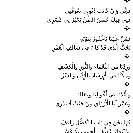
فَإِنِّي وَإِنْ كَانَتْ ذُنُوبِي تَعُوقُنِي
فَلِي فِيكَ حُسْنُ الظَّنِّ يَجْبُرُ لِي كَسْرِي
فَمُنَّ عَلَيْنَا يَاغُفُورُ بِتَوْبَةٍ
تَجُبُّ الَّذِي قَدْ كَانَ فِي سَالِفِ الْعُمْرِ
وَزِدْنَا مِنَ النَّعْمَاءِ وَالنُّورِ وَالْكَشْفِ
وَمَكِّنَّا فِي الْإِرْشَادِ بِالْإِذْنِ وَالسِّرِّ
وَ أَيِّدْنَا فِي أَقْوَالِنَا وَفِعَالِنَا
وَيَسِّرْ لَنَا الْأَرْزَاقَ مِنْ حَيْثُ لَا نَدْرِي
فَهَا نَحْنُ فِي بَابِ التَّفَضُّلِ وَاقِفٌ
وَمُنْتَظِرٌ عَطْفَ الْحَبِيبِ بِلَا عُسْرِ