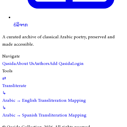
ບໍລິຈາກ
A curated archive of classical Arabic poetry, preserved and
made accessible.
Navigate
Qasida
About Us
Authors
Add Qasida
Login
Tools
⇄
Transliterate
↳
Arabic → English Transliteration Mapping
↳
Arabic → Spanish Transliteration Mapping