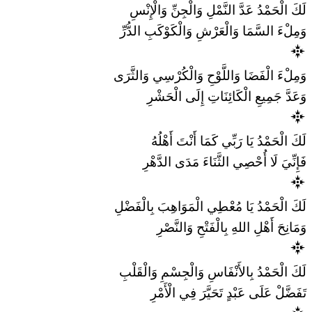
لَكَ الْحَمْدُ عَدَّ النَّمْلِ وَالْجِنِّ وَالْإِنْسِ
وَمِلْءَ السَّمَا وَالْعَرْشِ وَالْكَوْكَبِ الدُّرِّ
وَمِلْءَ الْفَضَا وَاللَّوْحِ وَالْكُرْسِي وَالثَّرَى
وَعَدَّ جَمِيعِ الْكَائِنَاتِ إِلَى الْحَشْرِ
لَكَ الْحَمْدُ يَا رَبِّي كَمَا أَنْتَ أَهْلُهُ
فَإِنِّيَ لَا أُحْصِي الثَّنَاءَ مَدَى الدَّهْرِ
لَكَ الْحَمْدُ يَا مُعْطِي الْمَوَاهِبَ بِالْفَضْلِ
وَمَانِحَ أَهْلِ اللهِ بِالْفَتْحِ وَالنَّصْرِ
لَكَ الْحَمْدُ بِالأَنْفَاسِ وَالْجِسْمِ وَالْقَلْبِ
تَفَضَّلْ عَلَى عَبْدٍ تَحَيَّرَ فِي الْأَمْرِ