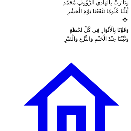
وَيَا رَبِّ بِالْهَادِي الرَّؤُوفِ مُحَمَّدِ
أَنِلْنَا عُلُومًا تَنْفَعُنَا يَوْمَ الْحَشْرِ
وَقَوِّنَا بِالْأَنْوَارِ فِي كُلِّ لَحْظَةٍ
وَثَبِّتْنَا عِنْدَ الْخَتْمِ وَالنَّزْعِ وَالْقَبْرِ