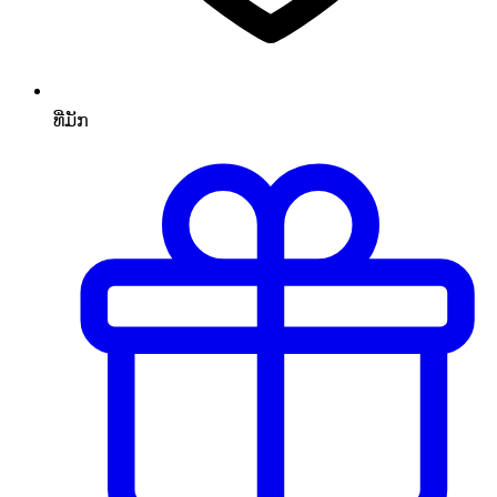
ທີ່ມັກ