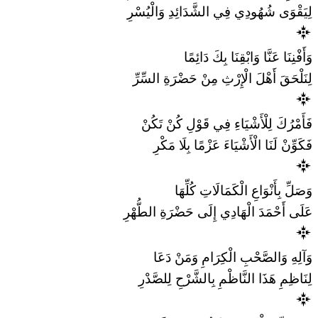
لِيَقْوَى شُهُودِي فِي الشَّدَائِدِ وَالْيُسْرِ
وَأَفْنِنَا عَنَّا وَابْقِنَا بِكَ دَائِمًا
لِنَلْحَقَ أَهْلَ الْإِرْثِ مِنْ حَضْرَةِ السِّرِّ
فَأَمْرُكَ لِلْأَشْيَاءِ فِي قَوْلِ كُنْ تَكُنْ
فَكَوِّنْ لَنَا الْأَشْيَاءَ عَزْمًا بِلَا مَكْرِ
وَصَلِّ بِأَنْوَاعِ الْكَمَالَاتِ كُلِّهَا
عَلَى أَحْمَدَ الْهَادِي إِلَى حَضْرَةِ الطُّهْرِ
وَآلِهِ وَالصَّحْبِ الْكِرَامِ وَمَنْ دَعَا
لِنَاظِمِ هَذَا النَّاظْمِ بِالشَّرْحِ لِلصَّدْرِ