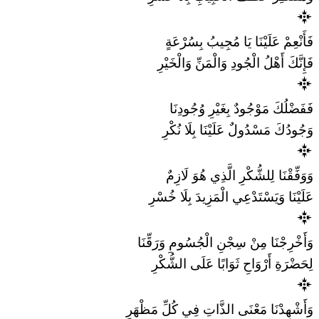
فَأَنْعِمْ عَلَيْنَا يَا مُجِيبُ بِسُرْعَةٍ
فَإِنَّكَ أَهْلُ الْجُودِ وَالْمَنِّ وَالْخَيْرِ
فَفَضْلُكَ مَوْجُودٌ بِغَيْرِ وُجُودِنَا
وَجُودُكَ مَسْدُولٌ عَلَيْنَا بِلَا نُكْرِ
وَوَفِّقْنَا لِلشُّكْرِ الَّذِي هُوَ لَازِمٌ
عَلَيْنَا وَيَسْتَدْعِي الْمَزِيدَ بِلَا خُسْرِ
وَأَخْرِجْنَا مِنْ سِجْنِ الْجُسُومِ وَرَقِّنَا
لِحَضْرَةِ أَرْوَاحِ ثَوَابًا عَلَى الشُّكْرِ
وَأَشْهِدْنَا مَعْنَى الذَّاتِ فِي كُلِّ مَظْهَرِ