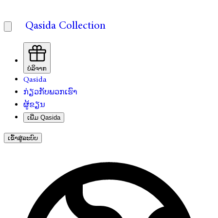
Qasida Collection
ບໍລິຈາກ
Qasida
ກ່ຽວກັບພວກເຮົາ
ຜູ້ຂຽນ
ເພີ່ມ Qasida
ເຂົ້າສູ່ລະບົບ