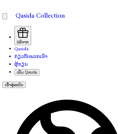
Qasida Collection
ບໍລິຈາກ
Qasida
ກ່ຽວກັບພວກເຮົາ
ຜູ້ຂຽນ
ເພີ່ມ Qasida
ເຂົ້າສູ່ລະບົບ