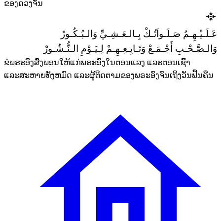
ຂອງດວງຈັນ
عَـلَـيْـهِـمُ صَـلَـواَتُـكْ بِـالـعَـشِـيِّ وَالـبُـكُـورْ
وَالـصَّـحْـبِ أَجْـمَـعْ وَتَـابِـعِـهِـمْ لِـيَـوْمِ الـنُّـشُـورْ
ຂໍພຣະອົງສົ່ງພອນໃຫ້ແກ່ພຣະອົງໃນຕອນແລງ ແລະຕອນເຊົ້າ
ແລະສະຫາຍທັງຫມົດ ແລະຜູ້ຕິດຕາມຂອງພຣະອົງຈົນເຖິງວັນຟື້ນຄືນ