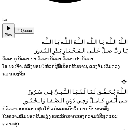
Lo
Queue
Play
الـلَّهُ الـلَّـه يَـا الـلَّـه الـلَّـهُ الـلَّـه يَـا الـلَّـه
يَـا رَبِّ صَـلِّ عَـلَـى الـمُـخْـتَـارِ بَـدْرِ الـبُـدورْ
ອັລລາຮູ ອັລລາ ຢາ ອັລລາ ອັລລາ ອັລລາ ຢາ ອັລລາ
ໂອ ພະເຈົ້າ, ຂໍສົ່ງພອນໃຫ້ແກ່ຜູ້ທີ່ເລືອກສັນຍານ, ດວງຈັນເຕັມດວງ
ຂອງດວງຈັນ
الـلَّـهُ يُـحَـقِّـقْ لَـنَـا لُـقْـيَـا الـنَّـبِـيِّ فِـي سُـرُورْ
فِـي أُنْـسٍ كَـامِـلْ وَفِـي ذَوْقِ الـصَّـفَـا وَالـحُـبُـورِ
ຂໍອັລລາມອບຄວາມສຸກໃຫ້ແກ່ພວກເຮົາໃນການພົບພຣະສົງ
ໃນຄວາມສົມພອດສົມພຽງ ແລະລົດຊາດຂອງຄວາມບໍລິສຸດແລະ
ຄວາມສຸກ