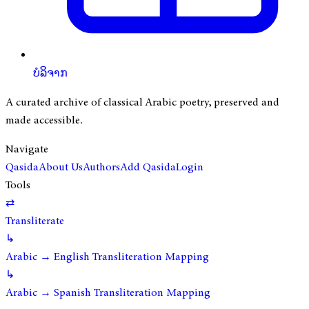
ບໍລິຈາກ
A curated archive of classical Arabic poetry, preserved and
made accessible.
Navigate
Qasida
About Us
Authors
Add Qasida
Login
Tools
⇄
Transliterate
↳
Arabic → English Transliteration Mapping
↳
Arabic → Spanish Transliteration Mapping