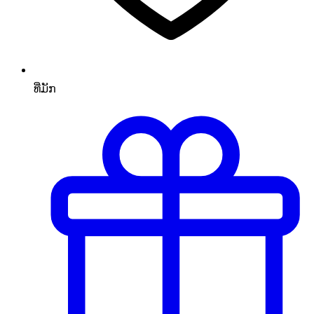
ທີ່ມັກ