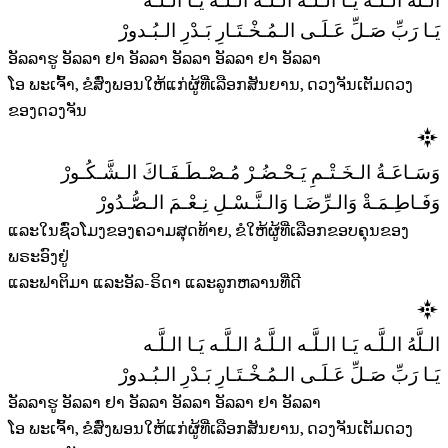
الـلَّهُ الـلَّـه يَـا الـلَّـه الـلَّـهُ الـلَّـه يَـا الـلَّـه
يَـا رَبِّ صَـلِّ عَـلَـى الـمُـخْـتَـارِ بَـدْرِ الـبُـدورْ
ອັລລາຮູ ອັລລາ ຢາ ອັລລາ ອັລລາ ອັລລາ ຢາ ອັລລາ
ໂອ ພະເຈົ້າ, ຂໍສົ່ງພອນໃຫ້ແກ່ຜູ້ທີ່ເລືອກສັນຍານ, ດວງຈັນເຕັມດວງ
ຂອງດວງຈັນ
وَسَـاعَـةُ الـخَـتْـمِ يَـحْـضُـرْ مُـصْـطَـفَـاكَ الـشَّـكُـورْ
وَفَـاطِـمَـةْ وَالـرِّضَـا وَالـنَّـسْـلِ نِـعْـمَ الـصُّـدُورْ
ແລະໃນຊົ່ວໂມງຂອງຄວາມສຸດທ້າຍ, ຂໍໃຫ້ຜູ້ທີ່ເລືອກຂອບຄຸນຂອງ
ພຣະອົງຢູ່
ແລະຟາຕິມາ ແລະອັລ-ຣິດາ ແລະລູກຫລານທີ່ດີ
الـلَّهُ الـلَّـه يَـا الـلَّـه الـلَّـهُ الـلَّـه يَـا الـلَّـه
يَـا رَبِّ صَـلِّ عَـلَـى الـمُـخْـتَـارِ بَـدْرِ الـبُـدورْ
ອັລລາຮູ ອັລລາ ຢາ ອັລລາ ອັລລາ ອັລລາ ຢາ ອັລລາ
ໂອ ພະເຈົ້າ, ຂໍສົ່ງພອນໃຫ້ແກ່ຜູ້ທີ່ເລືອກສັນຍານ, ດວງຈັນເຕັມດວງ