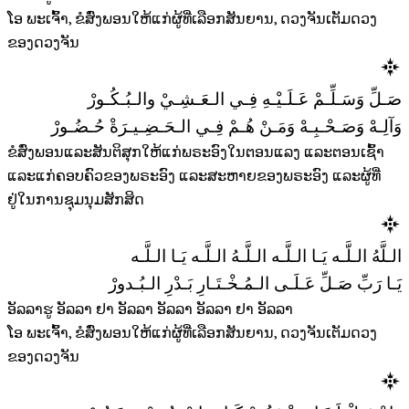
ໂອ ພະເຈົ້າ, ຂໍສົ່ງພອນໃຫ້ແກ່ຜູ້ທີ່ເລືອກສັນຍານ, ດວງຈັນເຕັມດວງ
ຂອງດວງຈັນ
صَـلِّ وَسَـلِّـمْ عَـلَـيْـهِ فِـي الـعَـشِـيْ والـبُـكُـورْ
وَآلِـهْ وَصَـحْـبِـهْ وَمَـنْ هُـمْ فِـي الـحَـضِـيـرَةْ حُـضُـورْ
ຂໍສົ່ງພອນແລະສັນຕິສຸກໃຫ້ແກ່ພຣະອົງໃນຕອນແລງ ແລະຕອນເຊົ້າ
ແລະແກ່ຄອບຄົວຂອງພຣະອົງ ແລະສະຫາຍຂອງພຣະອົງ ແລະຜູ້ທີ່
ຢູ່ໃນການຊຸມນຸມສັກສິດ
الـلَّهُ الـلَّـه يَـا الـلَّـه الـلَّـهُ الـلَّـه يَـا الـلَّـه
يَـا رَبِّ صَـلِّ عَـلَـى الـمُـخْـتَـارِ بَـدْرِ الـبُـدورْ
ອັລລາຮູ ອັລລາ ຢາ ອັລລາ ອັລລາ ອັລລາ ຢາ ອັລລາ
ໂອ ພະເຈົ້າ, ຂໍສົ່ງພອນໃຫ້ແກ່ຜູ້ທີ່ເລືອກສັນຍານ, ດວງຈັນເຕັມດວງ
ຂອງດວງຈັນ