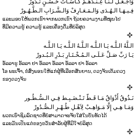
وَاجْـعَـلْ لَـنَـا عِـنْـدَهُـمْ كَـاسَـاتْ حُـسْـنٍ تَـدُورْ
فِـيـهَـا الـهُـدَى وَالـمَـعَـارِفْ وَالـشَّـرَابِ الـطَّـهُـورْ
ແລະມອບໃຫ້ພວກເຮົາຈາກພວກເຂົາ ຖ້ວຍຄວາມງາມທີ່ໝຸນໄປ
ທີ່ມີຄວາມຮູ້ ຄວາມຮູ້ ແລະເຄື່ອງດື່ມທີ່ບໍລິສຸດ
الـلَّهُ الـلَّـه يَـا الـلَّـه الـلَّـهُ الـلَّـه يَـا الـلَّـه
يَـا رَبِّ صَـلِّ عَـلَـى الـمُـخْـتَـارِ بَـدْرِ الـبُـدورْ
ອັລລາຮູ ອັລລາ ຢາ ອັລລາ ອັລລາ ອັລລາ ຢາ ອັລລາ
ໂອ ພະເຈົ້າ, ຂໍສົ່ງພອນໃຫ້ແກ່ຜູ້ທີ່ເລືອກສັນຍານ, ດວງຈັນເຕັມດວງ
ຂອງດວງຈັນ
نَـذُوقُ أَذْوَاقٌ مَـا قَـطّ تَـنْـضَـبِـط فِـي الـسُّـطُـور
وَمَـا هِـي إِلَّا مَـوَاهِـبْ لِاَهْـلِ طُـهْـرِ الـصُّـدُورْ
ພວກເຮົາຊິມລົດຊາດທີ່ບໍ່ສາມາດຈະຈັບໃສ່ໃນບັນທັດໄດ້
ແລະມັນເປັນແຕ່ຂອງຂວັນສໍາລັບຜູ້ທີ່ມີໃຈບໍລິສຸດ