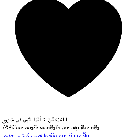
اللهُ يُحَقِّقْ لَنَا لُقْيَا النَّبِي فِي سُرُورٍ
ຂໍໃຫ້ອັລລາຮອງພົບພຣະສົງໃນຄວາມສຸກສົມປະສົງ
الحَبِيب عُمَرْ بِن حَفِيظ
ຮາບິບ ອູມາ ບິນ ຮາຟິດ