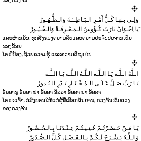
ຂອງດວງຈັນ
وَلِـي بِـهَـا كُـلُّ أَمْـرِ الـبَـاطِـنَـةْ وَالـظُّـهُـورْ
َیَا اِخْـوَانْ دَارَتْ كُـؤُوسُ الـمَـعْـرِفَـةْ وَالـخُـيُـورْ
ແລະຜ່ານມັນ, ທຸກສິ່ງຂອງຄວາມລັບແລະຄວາມປະຈົບປະຈານເປັນ
ຂອງຂ້ອຍ
ໂອ ພີ່ນ້ອງ, ຖ້ວຍຄວາມຮູ້ ແລະຄວາມດີໝຸນໄປ
الـلَّهُ الـلَّـه يَـا الـلَّـه الـلَّـهُ الـلَّـه يَـا الـلَّـه
يَـا رَبِّ صَـلِّ عَـلَـى الـمُـخْـتَـارِ بَـدْرِ الـبُـدورْ
ອັລລາຮູ ອັລລາ ຢາ ອັລລາ ອັລລາ ອັລລາ ຢາ ອັລລາ
ໂອ ພະເຈົ້າ, ຂໍສົ່ງພອນໃຫ້ແກ່ຜູ້ທີ່ເລືອກສັນຍານ, ດວງຈັນເຕັມດວງ
ຂອງດວງຈັນ
يَـا مَـنْ حَـضَـرْتُـمْ هُـنِـيـتُـمْ عِـنْـدَنَـا بِـالـحُـضُـورْ
وَالـلَّـهُ يَـشْـرَحْ لَـكُـمْ بِـالـفَـضْـلِ كُـلِّ الـصُّـدُورْ