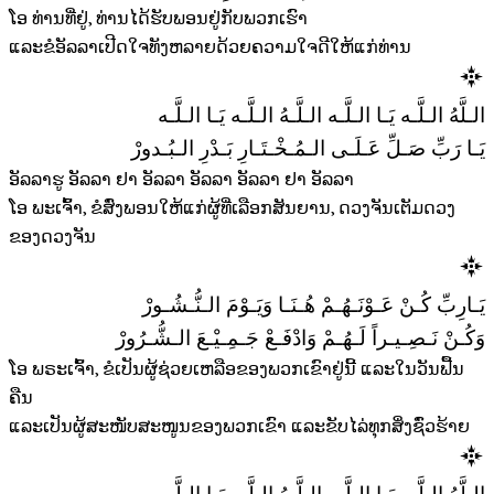
ໂອ ທ່ານທີ່ຢູ່, ທ່ານໄດ້ຮັບພອນຢູ່ກັບພວກເຮົາ
ແລະຂໍອັລລາເປີດໃຈທັງຫລາຍດ້ວຍຄວາມໃຈດີໃຫ້ແກ່ທ່ານ
الـلَّهُ الـلَّـه يَـا الـلَّـه الـلَّـهُ الـلَّـه يَـا الـلَّـه
يَـا رَبِّ صَـلِّ عَـلَـى الـمُـخْـتَـارِ بَـدْرِ الـبُـدورْ
ອັລລາຮູ ອັລລາ ຢາ ອັລລາ ອັລລາ ອັລລາ ຢາ ອັລລາ
ໂອ ພະເຈົ້າ, ຂໍສົ່ງພອນໃຫ້ແກ່ຜູ້ທີ່ເລືອກສັນຍານ, ດວງຈັນເຕັມດວງ
ຂອງດວງຈັນ
يَـارِبِّ كُـنْ عَـوْنَـهُـمْ هُـنَـا وَيَـوْمَ الـنُّـشُـورْ
وَكُـنْ نَـصِـيـراً لَـهُـمْ وَادْفَـعْ جَـمِـيْـعَ الـشُّـرُورْ
ໂອ ພຣະເຈົ້າ, ຂໍເປັນຜູ້ຊ່ວຍເຫລືອຂອງພວກເຂົາຢູ່ນີ້ ແລະໃນວັນຟື້ນ
ຄືນ
ແລະເປັນຜູ້ສະໜັບສະໜູນຂອງພວກເຂົາ ແລະຂັບໄລ່ທຸກສິ່ງຊົ່ວຮ້າຍ