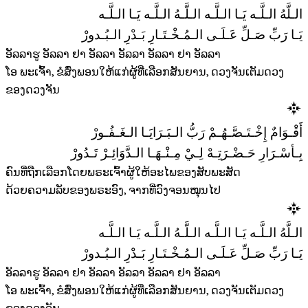
الـلَّهُ الـلَّـه يَـا الـلَّـه الـلَّـهُ الـلَّـه يَـا الـلَّـه
يَـا رَبِّ صَـلِّ عَـلَـى الـمُـخْـتَـارِ بَـدْرِ الـبُـدورْ
ອັລລາຮູ ອັລລາ ຢາ ອັລລາ ອັລລາ ອັລລາ ຢາ ອັລລາ
ໂອ ພະເຈົ້າ, ຂໍສົ່ງພອນໃຫ້ແກ່ຜູ້ທີ່ເລືອກສັນຍານ, ດວງຈັນເຕັມດວງ
ຂອງດວງຈັນ
أَقْـوَامٌ إِخْـتَـصَّـهُـمْ رَبُّ الـبَـرَايَـا الـغَـفُـورْ
بِـأسْـرَارِ حَـضْـرَتِـهْ لِـيْ مِـنْـهَـا الـدَّوَائِـرْ تَـدُورْ
ຄົນທີ່ຖືກເລືອກໂດຍພຣະເຈົ້າຜູ້ໃຫ້ອະໄພຂອງສັບພະສັດ
ດ້ວຍຄວາມລັບຂອງພຣະອົງ, ຈາກທີ່ວົງຈອນໝຸນໄປ
الـلَّهُ الـلَّـه يَـا الـلَّـه الـلَّـهُ الـلَّـه يَـا الـلَّـه
يَـا رَبِّ صَـلِّ عَـلَـى الـمُـخْـتَـارِ بَـدْرِ الـبُـدورْ
ອັລລາຮູ ອັລລາ ຢາ ອັລລາ ອັລລາ ອັລລາ ຢາ ອັລລາ
ໂອ ພະເຈົ້າ, ຂໍສົ່ງພອນໃຫ້ແກ່ຜູ້ທີ່ເລືອກສັນຍານ, ດວງຈັນເຕັມດວງ