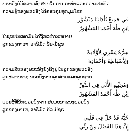
ພຣະອົງບໍ່ມີຄວາມສົງສາຍໃນການກະທຳແລະຄວາມປະພຶດ
ຄວາມຮູ້ຂອງພຣະອົງໄດ້ຄອບຄຸມທຸກມຸມໂລກ
فِي جَمِيعْ بُلْدَانِنَا مَنْشُوْر
اِبْنِ طٰهَ أَحْمَدَ المَشْهُورْ
ໃນທຸກປະເທດມັນໄດ້ຖືກແຜ່ຂະຫຍາຍ
ລູກຂອງຕາຮາ, ອາຮ໌ມັດ ອັລ-ມັຊູຮ
سِرُّهُ يَسْرِي لِأَوْلَادِهْ
وَلِأَسْبَاطِهْ وَأَحْفَادِهْ
ຄວາມລັບຂອງພຣະອົງຍັງຄົງຢູ່ໃນລູກຂອງພຣະອົງ
ລູກຫລານຂອງພຣະອົງຈາກລູກສາວແລະລູກຊາຍ
وَمُحِبِّيهِ الأُلَى فِي الدُّورْ
اِبْنِ طٰهَ أَحْمَدَ المَشْهُورْ
ແລະຜູ້ທີ່ຮັກພຣະອົງຈາກສະມະນາຂອງພຣະອົງ
ລູກຂອງຕາຮາ, ອາຮ໌ມັດ ອັລ-ມັຊູຮ
حُبُّهُ قَدْ حَلَّ فِي قَلْبِي
إِنَّ هَذَا الفَضْلَ مِنْ رَبِّي