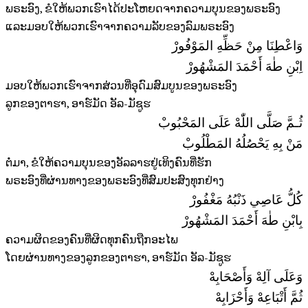
ພຣະອົງ, ຂໍໃຫ້ພວກເຮົາໄດ້ປະໂຫຍດຈາກຄວາມບຸນຂອງພຣະອົງ
ແລະມອບໃຫ້ພວກເຮົາຈາກຄວາມລັບຂອງລົມພຣະອົງ
وَاعْطِنَا مِنْ حَظِّهِ المَوْفُورْ
اِبْنِ طٰهَ أَحْمَدَ المَشْهُورْ
ມອບໃຫ້ພວກເຮົາຈາກສ່ວນທີ່ອຸດົມສົມບູນຂອງພຣະອົງ
ລູກຂອງຕາຮາ, ອາຮ໌ມັດ ອັລ-ມັຊູຮ
ثُـمَّ صَلَّى اللّٰهْ عَلَى المَحْبُوبْ
مَنْ بِهِ يَحْصُلُهُ المَطْلُوبْ
ຕໍ່ມາ, ຂໍໃຫ້ຄວາມບຸນຂອງອັລລາຮຢູ່ເທິງຄົນທີ່ຮັກ
ພຣະອົງທີ່ຜ່ານທາງຂອງພຣະອົງທີ່ສົມປະສົງທຸກຢ່າງ
كُلُّ عَاصِي ذَنْبُهُ مَغْفُورْ
بِابْنِ طٰهَ أَحْمَدَ المَشْهُورْ
ຄວາມຜິດຂອງຄົນທີ່ຜິດທຸກຄົນຖືກອະໄພ
ໂດຍຜ່ານທາງຂອງລູກຂອງຕາຮາ, ອາຮ໌ມັດ ອັລ-ມັຊູຮ
وَعَلَى آلِهْ وَأَصْحَابِهْ
ثُمَّ أَتْبَاعِهْ وَأَحْزَابِهْ