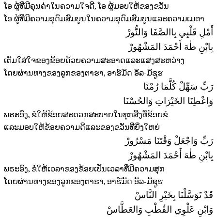
ໂອ ຜູ້ທີ່ມີຄຸນຄ່າໃນຄວາມໃຈດີ, ໂອ ຜູ້ມອບໃຫ້ຂອງຂວັນ
ໂອ ຜູ້ທີ່ມີຄວາມອຸດົມສົມບູນໃນຄວາມອຸດົມສົມບູນແລະຄວາມເມຕາ
أَمْلِ قَلْبِي بِاالصَّفَا وَالنُّورْ
بِابْنِ طٰهَ أَحْمَدَ المَشْهُورْ
ເຕັມໃສ່ໃຈຂອງຂ້ອຍດ້ວຍຄວາມສະອາດແລະແສງສະຫວ່າງ
ໂດຍຜ່ານທາງຂອງລູກຂອງຕາຮາ, ອາຮ໌ມັດ ອັລ-ມັຊູຮ
رَبِّ سَهِّلْ كُلَّمَا رُمْنَا
وَاعْطِنَا الخَيْرَاتِ وَالحُسْنَا
ພຣະອົງ, ຂໍໃຫ້ຂ້ອຍສະດວກສະບາຍໃນທຸກສິ່ງທີ່ຂ້ອຍຂໍ
ແລະມອບໃຫ້ຂ້ອຍຄວາມດີແລະຂອງຂວັນທີ່ຍິ່ງໃຫຍ່
رَبِّ وَاجْعَلْ وَقْتَنَا مَسْرُورْ
بِابْنِ طٰهَ أَحْمَدَ المَشْهُورْ
ພຣະອົງ, ຂໍໃຫ້ເວລາຂອງຂ້ອຍເປັນເວລາທີ່ມີຄວາມສຸກ
ໂດຍຜ່ານທາງຂອງລູກຂອງຕາຮາ, ອາຮ໌ມັດ ອັລ-ມັຊູຮ
قَدْ تَوَسَّلْنَا بِخَيْرِ النَّاسْ
وَابْنِ عَلْوِي القُطْبِ وَالعَطَّاسْ