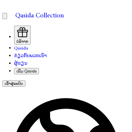
Qasida Collection
ບໍລິຈາກ
Qasida
ກ່ຽວກັບພວກເຮົາ
ຜູ້ຂຽນ
ເພີ່ມ Qasida
ເຂົ້າສູ່ລະບົບ