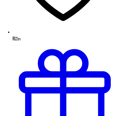
ທີ່ມັກ