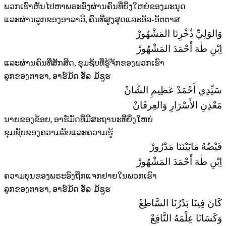
ພວກເຮົາຫັນໄປຫາພຣະອົງຜ່ານຄົນທີ່ຍິ່ງໃຫຍ່ຂອງມະນຸດ
ແລະຜ່ານລູກຂອງອາລາວີ, ຄົນທີ່ສູງສຸດແລະອັລ-ອັຕຕາສ
وَالوَلِيِّ ذُخْرِنَا المَشْهُورْ
اِبْنِ طٰهَ أَحْمَدَ المَشْهُورْ
ແລະຜ່ານຄົນທີ່ສັກສິດ, ຂຸມຊັບທີ່ຮູ້ຈັກຂອງພວກເຮົາ
ລູກຂອງຕາຮາ, ອາຮ໌ມັດ ອັລ-ມັຊູຮ
سَيِّدِي أَحْمَدْ عَظِیمِ الشَّانْ
مَعْدِنِ الأَسْرَارِ وَالعِرفَانْ
ນາຍຂອງຂ້ອຍ, ອາຮ໌ມັດທີ່ມີສະຖານະທີ່ຍິ່ງໃຫຍ່
ຂຸມຊັບຂອງຄວາມລັບແລະຄວາມຮູ້
فَيْضُهُ مَابَيْنَنَا مَدْرُورْ
اِبْنِ طٰهَ أَحْمَدَ المَشْهُورْ
ຄວາມບຸນຂອງພຣະອົງຖືກແຈກຢາຍໃນພວກເຮົາ
ລູກຂອງຕາຮາ, ອາຮ໌ມັດ ອັລ-ມັຊູຮ
كَانَ فِينَا بَدْرُنَا السَّاطِعْ
وَكَسَانَا عِلْمَهُ النَّافِعْ