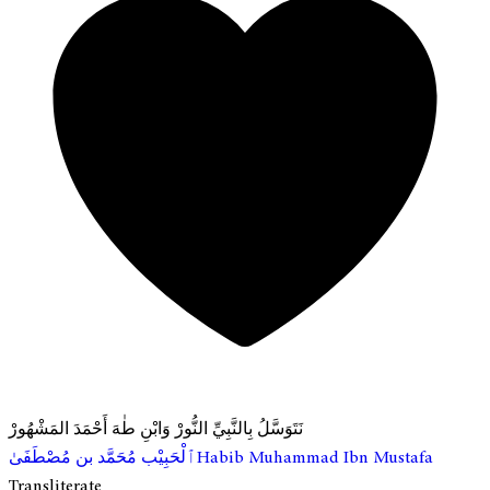
نَتَوَسَّلُ بِالنَّبِيِّ النُّورْ وَابْنِ طٰهَ أَحْمَدَ المَشْهُورْ
ٱلْحَبِيْب مُحَمَّد بن مُصْطَفَىٰ
Habib Muhammad Ibn Mustafa
Transliterate