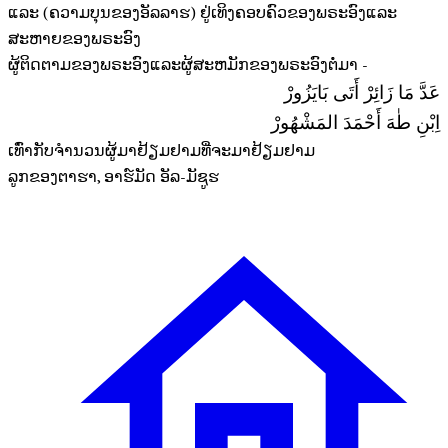
ແລະ (ຄວາມບຸນຂອງອັລລາຮ) ຢູ່ເທິງຄອບຄົວຂອງພຣະອົງແລະ
ສະຫາຍຂອງພຣະອົງ
ຜູ້ຕິດຕາມຂອງພຣະອົງແລະຜູ້ສະຫມັກຂອງພຣະອົງຕໍ່ມາ -
عَدَّ مَا زَائِرْ أَتَى بَايَزُورْ
اِبْنِ طٰهَ أَحْمَدَ المَشْهُورْ
ເທົ່າກັບຈຳນວນຜູ້ມາຢ້ຽມຢາມທີ່ຈະມາຢ້ຽມຢາມ
ລູກຂອງຕາຮາ, ອາຮ໌ມັດ ອັລ-ມັຊູຮ