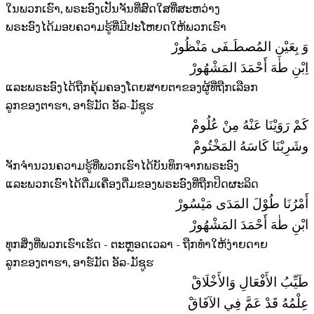
ໃນພວກເຮົາ, ພຣະອົງເປັນຈັນທີ່ສົດໃສທີ່ສະຫວ່າງ
ພຣະອົງໄດ້ມອບຄວາມຮູ້ທີ່ມີປະໂຫຍດໃຫ້ພວກເຮົາ
وَ بِعَيْنِ المُصطَـفَى مَنْظُورْ
اِبْنِ طٰهَ أَحْمَدَ المَشْهُورْ
ແລະພຣະອົງໄດ້ຖືກຄຸ້ມຄອງໂດຍສາຍຕາຂອງຜູ້ທີ່ຖືກເລືອກ
ລູກຂອງຕາຮາ, ອາຮ໌ມັດ ອັລ-ມັຊູຮ
كَمْ رَوَيْنَا عَنْهُ مِنْ عُلُومْ
وشَرِبْنَا كَاسَهُ المَخْتُومْ
ຈັກຈຳນວນຄວາມຮູ້ທີ່ພວກເຮົາໄດ້ບັນທຶກຈາກພຣະອົງ
ແລະພວກເຮົາໄດ້ດື່ມເຄື່ອງດື່ມຂອງພຣະອົງທີ່ຖືກປິດຜະລິດ
أَمْرُنَا طُوْلَ المَدَى مَيْسُورْ
ابْنِ طٰهَ أَحْمَدَ المَشْهُورْ
ທຸກສິ່ງທີ່ພວກເຮົາເຮັດ - ຕະຫຼອດເວລາ - ຖືກທຳໃຫ້ງ່າຍດາຍ
ລູກຂອງຕາຮາ, ອາຮ໌ມັດ ອັລ-ມັຊູຮ
طَيِّبُ الأَفْعَالِ وَالأَخْلَاقْ
عِلْمُهُ قَدْ عَمَّ فِي الآفَاقْ