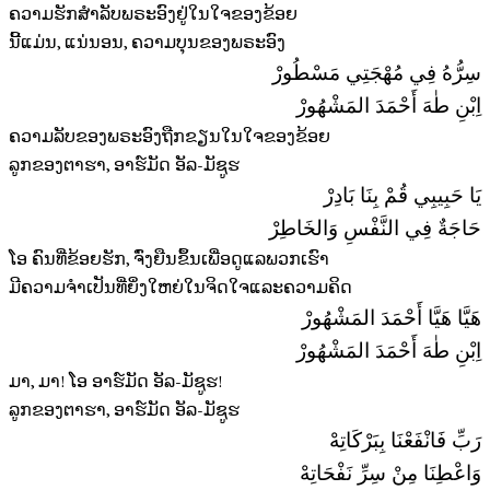
ຄວາມຮັກສຳລັບພຣະອົງຢູ່ໃນໃຈຂອງຂ້ອຍ
ນີ້ແມ່ນ, ແນ່ນອນ, ຄວາມບຸນຂອງພຣະອົງ
سِرُّهُ فِي مُهْجَتِي مَسْطُورْ
اِبْنِ طٰهَ أَحْمَدَ المَشْهُورْ
ຄວາມລັບຂອງພຣະອົງຖືກຂຽນໃນໃຈຂອງຂ້ອຍ
ລູກຂອງຕາຮາ, ອາຮ໌ມັດ ອັລ-ມັຊູຮ
يَا حَبِيبِي قُمْ بِنَا بَادِرْ
حَاجَةٌ فِي النَّفْسِ وَالخَاطِرْ
ໂອ ຄົນທີ່ຂ້ອຍຮັກ, ຈົ່ງຍືນຂຶ້ນເພື່ອດູແລພວກເຮົາ
ມີຄວາມຈຳເປັນທີ່ຍິ່ງໃຫຍ່ໃນຈິດໃຈແລະຄວາມຄິດ
هَيَّا هَيَّا أَحْمَدَ المَشْهُورْ
اِبْنِ طٰهَ أَحْمَدَ المَشْهُورْ
ມາ, ມາ! ໂອ ອາຮ໌ມັດ ອັລ-ມັຊູຮ!
ລູກຂອງຕາຮາ, ອາຮ໌ມັດ ອັລ-ມັຊູຮ
رَبِّ فَانْفَعْنَا بِبَرْكَاتِهْ
وَاعْطِنَا مِنْ سِرِّ نَفْحَاتِهْ