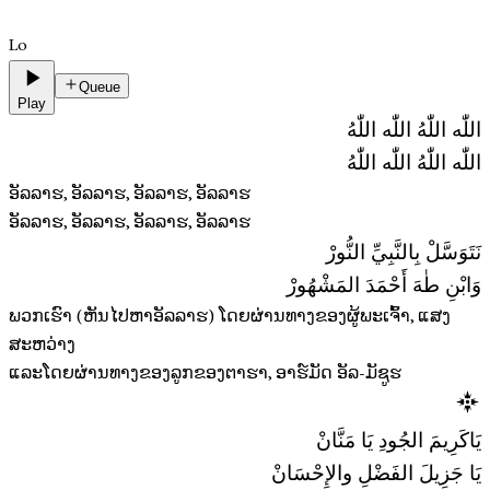
Lo
Queue
Play
اللّٰه اللّٰهُ اللّٰه اللّٰهُ
اللّٰه اللّٰهُ اللّٰه اللّٰهُ
ອັລລາຮ, ອັລລາຮ, ອັລລາຮ, ອັລລາຮ
ອັລລາຮ, ອັລລາຮ, ອັລລາຮ, ອັລລາຮ
نَتَوَسَّلْ بِالنَّبِيِّ النُّورْ
وَابْنِ طٰهَ أَحْمَدَ المَشْهُورْ
ພວກເຮົາ (ຫັນໄປຫາອັລລາຮ) ໂດຍຜ່ານທາງຂອງຜູ້ພະເຈົ້າ, ແສງ
ສະຫວ່າງ
ແລະໂດຍຜ່ານທາງຂອງລູກຂອງຕາຮາ, ອາຮ໌ມັດ ອັລ-ມັຊູຮ
يَاكَرِيمَ الجُودِ يَا مَنَّانْ
يَا جَزِيلَ الفَضْلِ والإِحْسَانْ