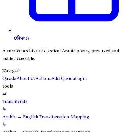
ບໍລິຈາກ
A curated archive of classical Arabic poetry, preserved and
made accessible.
Navigate
Qasida
About Us
Authors
Add Qasida
Login
Tools
⇄
Transliterate
↳
Arabic → English Transliteration Mapping
↳