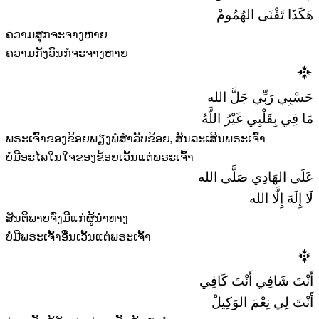
هَكَذَا تَفْنَى الهُمُومْ
ຄວາມສຸກຈະຈາງຫາຍ
ຄວາມກັງວົນກໍຈະຈາງຫາຍ
حَسْبِي رَبِّي جَلَّ الله
مَا فِي بِقَلْبِي غَيْرُ اللَّهُ
ພຣະເຈົ້າຂອງຂ້ອຍພຽງພໍສໍາລັບຂ້ອຍ, ສັນລະເສີນພຣະເຈົ້າ
ບໍ່ມີອະໄລໃນໃຈຂອງຂ້ອຍເວັ້ນແຕ່ພຣະເຈົ້າ
عَلَى الهَادِي صَلَّى الله
لَا إِلَهَ إِلَّا الله
ສັນຕິພາບຈົ່ງມີແກ່ຜູ້ນໍາທາງ
ບໍ່ມີພຣະເຈົ້າອື່ນເວັ້ນແຕ່ພຣະເຈົ້າ
أَنْتَ شَافِي أَنْتَ كَافِي
أَنْتَ لِي نِعْمَ الوَكِيلْ