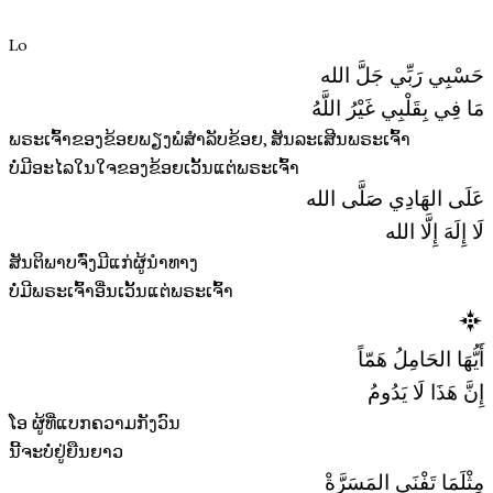
Lo
حَسْبِي رَبِّي جَلَّ الله
مَا فِي بِقَلْبِي غَيْرُ اللَّهُ
ພຣະເຈົ້າຂອງຂ້ອຍພຽງພໍສໍາລັບຂ້ອຍ, ສັນລະເສີນພຣະເຈົ້າ
ບໍ່ມີອະໄລໃນໃຈຂອງຂ້ອຍເວັ້ນແຕ່ພຣະເຈົ້າ
عَلَى الهَادِي صَلَّى الله
لَا إِلَهَ إِلَّا الله
ສັນຕິພາບຈົ່ງມີແກ່ຜູ້ນໍາທາງ
ບໍ່ມີພຣະເຈົ້າອື່ນເວັ້ນແຕ່ພຣະເຈົ້າ
أَيُّهَا الحَامِلُ هَمّاً
إِنَّ هَذَا لَا يَدُومُ
ໂອ ຜູ້ທີ່ແບກຄວາມກັງວົນ
ນີ້ຈະບໍ່ຢູ່ຍືນຍາວ
مِثْلَمَا تَفْنَى المَسَرَّةْ