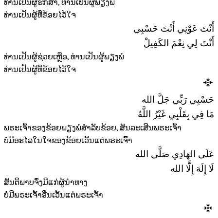
ທ່ານເປັນຜູ້ຮັກສາ, ທ່ານເປັນຜູ້ພຽງພໍ
ທ່ານເປັນຜູ້ທີ່ຂ້ອຍໄວ້ໃຈ
أَنْتَ عَوْنِي أَنْتَ حَسْبِي
أَنْتَ لِي نِعْمَ الكَفِيلْ
ທ່ານເປັນຜູ້ຊ່ວຍເຫຼືອ, ທ່ານເປັນຜູ້ພຽງພໍ
ທ່ານເປັນຜູ້ທີ່ຂ້ອຍໄວ້ໃຈ
حَسْبِي رَبِّي جَلَّ الله
مَا فِي بِقَلْبِي غَيْرُ اللَّهُ
ພຣະເຈົ້າຂອງຂ້ອຍພຽງພໍສໍາລັບຂ້ອຍ, ສັນລະເສີນພຣະເຈົ້າ
ບໍ່ມີອະໄລໃນໃຈຂອງຂ້ອຍເວັ້ນແຕ່ພຣະເຈົ້າ
عَلَى الهَادِي صَلَّى الله
لَا إِلَهَ إِلَّا الله
ສັນຕິພາບຈົ່ງມີແກ່ຜູ້ນໍາທາງ
ບໍ່ມີພຣະເຈົ້າອື່ນເວັ້ນແຕ່ພຣະເຈົ້າ