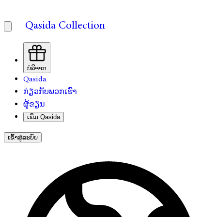
Qasida Collection
ບໍລິຈາກ
Qasida
ກ່ຽວກັບພວກເຮົາ
ຜູ້ຂຽນ
ເພີ່ມ Qasida
ເຂົ້າສູ່ລະບົບ