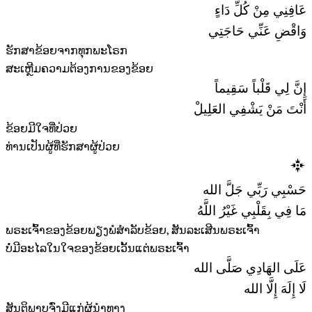
عَافِنِي مِنْ كُلِّ دَاءٍ
وَاقْضِ عَنِّي حَاجَتِي
ຮັກສາຂ້ອຍຈາກທຸກພະໂຣກ
ສະເຫຼີມຄວາມຕ້ອງການຂອງຂ້ອຍ
إِنَّ لِي قَلْباً سَقِيماً
أَنْتَ مَنْ يَشْفِي العَلِيلْ
ຂ້ອຍມີໃຈທີ່ປ່ວຍ
ທ່ານເປັນຜູ້ທີ່ຮັກສາຜູ້ປ່ວຍ
حَسْبِي رَبِّي جَلَّ الله
مَا فِي بِقَلْبِي غَيْرُ اللَّهُ
ພຣະເຈົ້າຂອງຂ້ອຍພຽງພໍສໍາລັບຂ້ອຍ, ສັນລະເສີນພຣະເຈົ້າ
ບໍ່ມີອະໄລໃນໃຈຂອງຂ້ອຍເວັ້ນແຕ່ພຣະເຈົ້າ
عَلَى الهَادِي صَلَّى الله
لَا إِلَهَ إِلَّا الله
ສັນຕິພາບຈົ່ງມີແກ່ຜູ້ນໍາທາງ