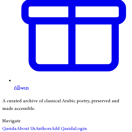
ບໍລິຈາກ
A curated archive of classical Arabic poetry, preserved and
made accessible.
Navigate
Qasida
About Us
Authors
Add Qasida
Login