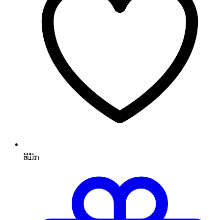
ທີ່ມັກ