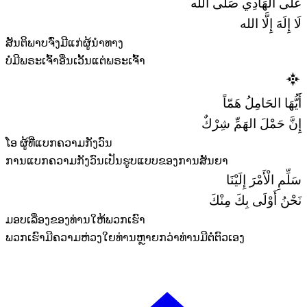
عَلَى الهَادِي صَلَّى الله
لَا إِلَهَ إِلَّا الله
ສັນຕິພາບຈົ່ງມີແກ່ຜູ້ນໍາທາງ
ບໍ່ມີພຣະເຈົ້າອື່ນເວັ້ນແຕ່ພຣະເຈົ້າ
أَيُّهَا الحَامِلُ هَمّاً
إِنَّ حَمْلَ الهَمِّ شِرْكٌ
ໂອ ຜູ້ທີ່ແບກຄວາມກັງວົນ
ການແບກຄວາມກັງວົນເປັນຮູບແບບຂອງການສັນຍາ
سَلِّمِ الْأَمْرَ إِلَيْنَا
نَحْنُ أَوْلَى بِكَ مِنْكَ
ມອບເລື່ອງຂອງທ່ານໃຫ້ພວກເຮົາ
ພວກເຮົາມີຄວາມຫ່ວງໃຍທ່ານຫຼາຍກວ່າທ່ານມີຕໍ່ຕົວເອງ