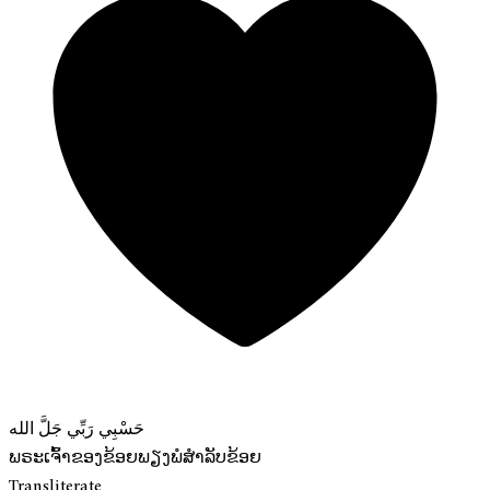
حَسْبِي رَبِّي جَلَّ الله
ພຣະເຈົ້າຂອງຂ້ອຍພຽງພໍສໍາລັບຂ້ອຍ
Transliterate