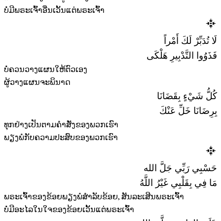
ບໍ່ມີພຣະເຈົ້າອື່ນເວັ້ນແຕ່ພຣະເຈົ້າ
لَا تُدَبِّرْ لَكَ أَمْراً
فَذَوُوا التَّدْبِيرِ هَلْكَى
ບໍ່ຄວນວາງແຜນໃຫ້ຕົວເອງ
ຜູ້ວາງແຜນຈະພິນາດ
كُلُّ شَيْءٍ بِقَضَانَا
بِرِضَانَا خَلِّ عَنْكَ
ທຸກຢ່າງເປັນຕາມຄໍາສັ່ງຂອງພວກເຮົາ
ພຽງພໍກັບຄວາມປະສົບຂອງພວກເຮົາ
حَسْبِي رَبِّي جَلَّ الله
مَا فِي بِقَلْبِي غَيْرُ اللَّهُ
ພຣະເຈົ້າຂອງຂ້ອຍພຽງພໍສໍາລັບຂ້ອຍ, ສັນລະເສີນພຣະເຈົ້າ
ບໍ່ມີອະໄລໃນໃຈຂອງຂ້ອຍເວັ້ນແຕ່ພຣະເຈົ້າ