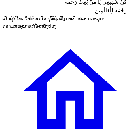
كُنْ شَفِيعِي يَا مَنْ بُعِثْ رَحْمَة
رَحْمَة لِلْعَالَمِين
ເປັນຜູ້ຂໍໂທດໃຫ້ຂ້ອຍ ໂອ ຜູ້ທີ່ຖືກສົ່ງມາເປັນຄວາມກະລຸນາ
ຄວາມກະລຸນາແກ່ໂລກທັງປວງ