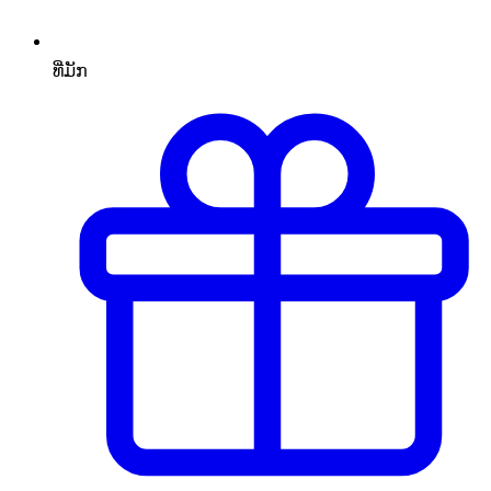
ທີ່ມັກ