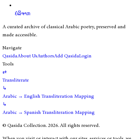
ບໍລິຈາກ
A curated archive of classical Arabic poetry, preserved and
made accessible.
Navigate
Qasida
About Us
Authors
Add Qasida
Login
Tools
⇄
Transliterate
↳
Arabic → English Transliteration Mapping
↳
Arabic → Spanish Transliteration Mapping
© Qasida Collection.
2026
. All rights reserved.
When you visit or interact with our sites, services or tools, we