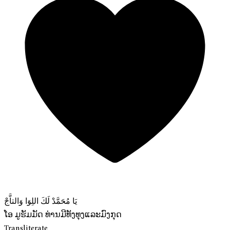
يَا مُحَمَّدْ لَكَ اللِوَا وَالتاَّجْ
ໂອ ມູຮັມມັດ ທ່ານມີທັງທຸງແລະມົງກຸດ
Transliterate