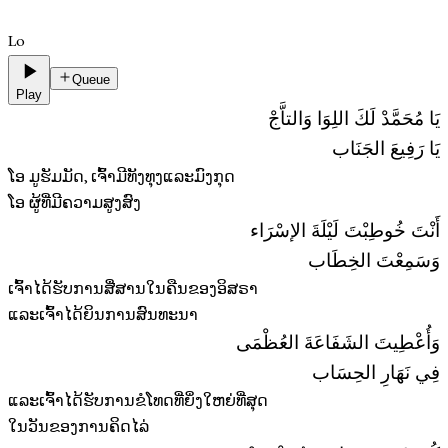
Lo
Queue
Play
يَا مُحَمَّدْ لَكَ اللِوَا وَالتاَّجْ
يَا رَفِيعَ الجَنَاب
ໂອ ມູຮັມມັດ, ເຈົ້າມີທັງທຸງແລະມົງກຸດ
ໂອ ຜູ້ທີ່ມີຄວາມສູງສົງ
أَنْتَ خُوطِبْتَ لَيْلَةَ الإسْرَاء
وَسَمِعْتَ الخِطَاب
ເຈົ້າໄດ້ຮັບການສື່ສານໃນຄືນຂອງອິສຣາ
ແລະເຈົ້າໄດ້ຍິນການສົນທະນາ
وَأُعْطِيتَ الشَفَاعَةَ العُظْمَى
فِي نَهَارِ الحِسَاب
ແລະເຈົ້າໄດ້ຮັບການຂໍໂທດທີ່ຍິ່ງໃຫຍ່ທີ່ສຸດ
ໃນວັນຂອງການຄິດໄລ່