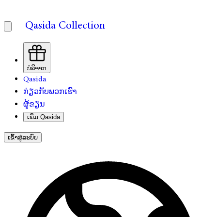
Qasida Collection
ບໍລິຈາກ
Qasida
ກ່ຽວກັບພວກເຮົາ
ຜູ້ຂຽນ
ເພີ່ມ Qasida
ເຂົ້າສູ່ລະບົບ