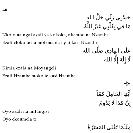
Ln
حَسْبِي رَبِّي جَلَّ الله
مَا فِي بِقَلْبِي غَيْرُ اللَّهُ
Nkolo na ngai azali ya kokoka, nkembo na Nzambe
Ezali eloko te na motema na ngai kasi Nzambe
عَلَى الهَادِي صَلَّى الله
لَا إِلَهَ إِلَّا الله
Kimia ezala na Moyangeli
Ezali Nzambe moko te kasi Nzambe
أَيُّهَا الحَامِلُ هَمّاً
إِنَّ هَذَا لَا يَدُومُ
Oyo azali na mitungisi
Oyo ekoumela te
مِثْلَمَا تَفْنَى المَسَرَّةْ