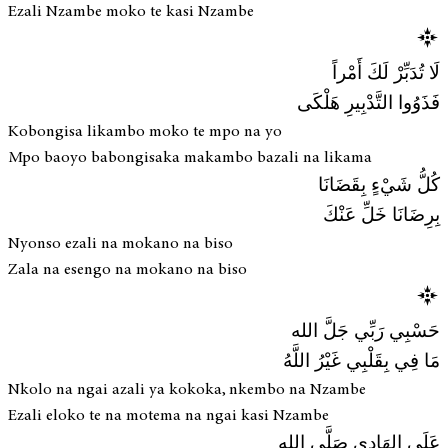
Ezali Nzambe moko te kasi Nzambe
لَا تُدَبِّرْ لَكَ أَمْراً
فَذَوُوا التَّدْبِيرِ هَلْكَى
Kobongisa likambo moko te mpo na yo
Mpo baoyo babongisaka makambo bazali na likama
كُلُّ شَيْءٍ بِقَضَانَا
بِرِضَانَا خَلِّ عَنْكَ
Nyonso ezali na mokano na biso
Zala na esengo na mokano na biso
حَسْبِي رَبِّي جَلَّ الله
مَا فِي بِقَلْبِي غَيْرُ اللَّهُ
Nkolo na ngai azali ya kokoka, nkembo na Nzambe
Ezali eloko te na motema na ngai kasi Nzambe
عَلَى الهَادِي صَلَّى الله