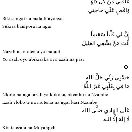
عَافِنِي مِنْ كُلِّ دَاءٍ
وَاقْضِ عَنِّي حَاجَتِي
Bikisa ngai na maladi nyonso
Sukisa bamposa na ngai
إِنَّ لِي قَلْباً سَقِيماً
أَنْتَ مَنْ يَشْفِي العَلِيلْ
Nazali na motema ya maladi
Yo ozali oyo abikisaka oyo azali na pasi
حَسْبِي رَبِّي جَلَّ الله
مَا فِي بِقَلْبِي غَيْرُ اللَّهُ
Nkolo na ngai azali ya kokoka, nkembo na Nzambe
Ezali eloko te na motema na ngai kasi Nzambe
عَلَى الهَادِي صَلَّى الله
لَا إِلَهَ إِلَّا الله
Kimia ezala na Moyangeli