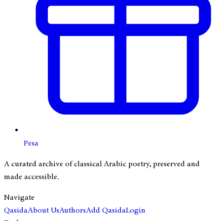
Pesa
A curated archive of classical Arabic poetry, preserved and
made accessible.
Navigate
Qasida
About Us
Authors
Add Qasida
Login