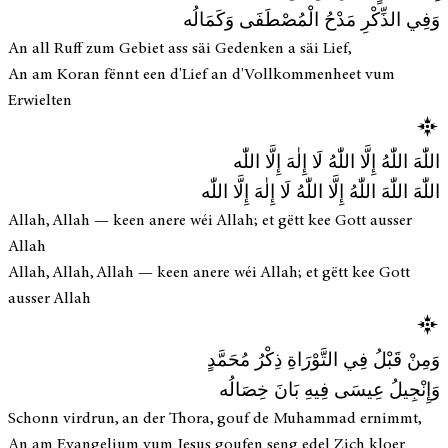
وَفِي الذِّكْرِ مَدْحُ الْمُصْطَفَى وَكَمَالُه
An all Ruff zum Gebiet ass säi Gedenken a säi Lief,
An am Koran fënnt een d'Lief an d'Vollkommenheet vum
Erwielten
اللّٰهَ اللّٰهُ إِلَّا اللّٰهُ لَا إِلٰهَ إِلَّا اللّٰه
اللّٰهَ اللّٰهَ اللّٰهُ إِلَّا اللّٰهُ لَا إِلٰهَ إِلَّا اللّٰه
Allah, Allah — keen anere wéi Allah; et gëtt kee Gott ausser
Allah
Allah, Allah, Allah — keen anere wéi Allah; et gëtt kee Gott
ausser Allah
وَمِنْ قَبْلُ فِي التَّوْرَاةِ ذِكْرُ مُحَمَّدٍ
وَإِنْجِيلُ عِيسَى فِيهِ بَانَ خِصَالُه
Schonn virdrun, an der Thora, gouf de Muhammad ernimmt,
An am Evangelium vum Jesus goufen seng edel Zich kloer