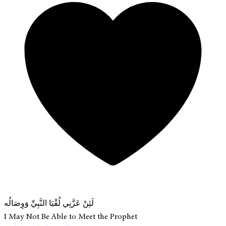
لَئِنْ عَزَّنِي لُقْيَا النَّبِيِّ وَوِصَالُه
I May Not Be Able to Meet the Prophet