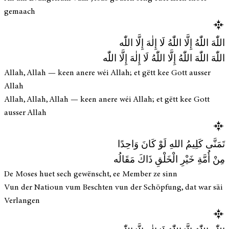
gemaach
اللّٰهَ اللّٰهُ إِلَّا اللّٰهُ لَا إِلٰهَ إِلَّا اللّٰه
اللّٰهَ اللّٰهَ اللّٰهُ إِلَّا اللّٰهُ لَا إِلٰهَ إِلَّا اللّٰه
Allah, Allah — keen anere wéi Allah; et gëtt kee Gott ausser
Allah
Allah, Allah, Allah — keen anere wéi Allah; et gëtt kee Gott
ausser Allah
تَمَنَّى كَلِيمُ اللهِ لَوْ كَانَ وَاحِدًا
مِنْ أُمَّةِ خَيْرِ الْخَلْقِ ذَاكَ مَقَالُه
De Moses huet sech gewënscht, ee Member ze sinn
Vun der Natioun vum Beschten vun der Schöpfung, dat war säi
Verlangen