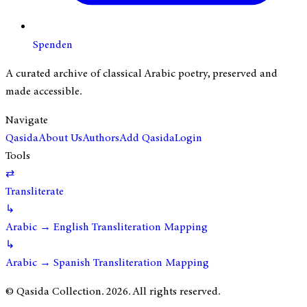
Spenden
A curated archive of classical Arabic poetry, preserved and
made accessible.
Navigate
Qasida
About Us
Authors
Add Qasida
Login
Tools
⇄
Transliterate
↳
Arabic → English Transliteration Mapping
↳
Arabic → Spanish Transliteration Mapping
© Qasida Collection.
2026
. All rights reserved.