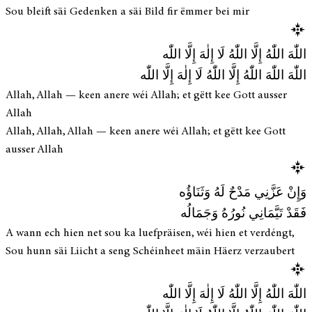
Sou bleift säi Gedenken a säi Bild fir ëmmer bei mir
اللّٰهَ اللّٰهُ إِلَّا اللّٰهُ لَا إِلٰهَ إِلَّا اللّٰه
اللّٰهَ اللّٰهَ اللّٰهُ إِلَّا اللّٰهُ لَا إِلٰهَ إِلَّا اللّٰه
Allah, Allah — keen anere wéi Allah; et gëtt kee Gott ausser
Allah
Allah, Allah, Allah — keen anere wéi Allah; et gëtt kee Gott
ausser Allah
وَإِنْ عَزَّنِي مَدْحٌ لَهُ وَثَنَاؤُه
فَقَدْ تَيَّمَانِي نُورُهُ وَجَمَالُه
A wann ech hien net sou ka luefpräisen, wéi hien et verdéngt,
Sou hunn säi Liicht a seng Schéinheet mäin Häerz verzaubert
اللّٰهَ اللّٰهُ إِلَّا اللّٰهُ لَا إِلٰهَ إِلَّا اللّٰه