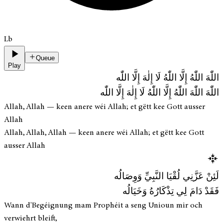
Lb
Queue
Play
اللّٰهَ اللّٰهُ إِلَّا اللّٰهُ لَا إِلٰهَ إِلَّا اللّٰه
اللّٰهَ اللّٰهَ اللّٰهُ إِلَّا اللّٰهُ لَا إِلٰهَ إِلَّا اللّٰه
Allah, Allah — keen anere wéi Allah; et gëtt kee Gott ausser
Allah
Allah, Allah, Allah — keen anere wéi Allah; et gëtt kee Gott
ausser Allah
لَئِنْ عَزَّنِي لُقْيَا النَّبِيِّ وَوِصَالُه
فَقَدْ دَامَ لِي تِذْكَارُهُ وَخَيَالُه
Wann d'Begéignung mam Prophéit a seng Unioun mir och
verwiehrt bleift,