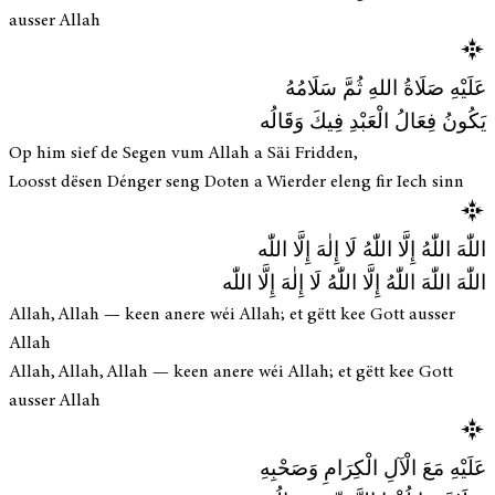
ausser Allah
عَلَيْهِ صَلَاةُ اللهِ ثُمَّ سَلَامُهُ
يَكُونُ فِعَالُ الْعَبْدِ فِيكَ وَقَالُه
Op him sief de Segen vum Allah a Säi Fridden,
Loosst dësen Dénger seng Doten a Wierder eleng fir Iech sinn
اللّٰهَ اللّٰهُ إِلَّا اللّٰهُ لَا إِلٰهَ إِلَّا اللّٰه
اللّٰهَ اللّٰهَ اللّٰهُ إِلَّا اللّٰهُ لَا إِلٰهَ إِلَّا اللّٰه
Allah, Allah — keen anere wéi Allah; et gëtt kee Gott ausser
Allah
Allah, Allah, Allah — keen anere wéi Allah; et gëtt kee Gott
ausser Allah
عَلَيْهِ مَعَ الْآلِ الْكِرَامِ وَصَحْبِهِ