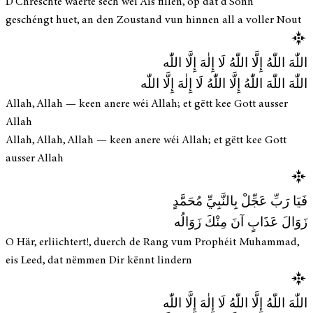
D'Chrëschte wäerte sech wéi Äis fillen, op dat d'Sonn
geschéngt huet, an den Zoustand vun hinnen all a voller Nout
اللّٰهَ اللّٰهُ إِلَّا اللّٰهُ لَا إِلٰهَ إِلَّا اللّٰه
اللّٰهَ اللّٰهَ اللّٰهُ إِلَّا اللّٰهُ لَا إِلٰهَ إِلَّا اللّٰه
Allah, Allah — keen anere wéi Allah; et gëtt kee Gott ausser
Allah
Allah, Allah, Allah — keen anere wéi Allah; et gëtt kee Gott
ausser Allah
فَيَا رَبِّ عَجِّلْ بِالنَّبِيِّ مُحَمَّدٍ
زَوَالَ عَذَابٍ آنَ مِنْكَ زَوَالُه
O Här, erliichtert!, duerch de Rang vum Prophéit Muhammad,
eis Leed, dat nëmmen Dir kënnt lindern
اللّٰهَ اللّٰهُ إِلَّا اللّٰهُ لَا إِلٰهَ إِلَّا اللّٰه