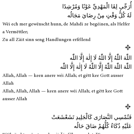
أُرَجِّي لِقَا الْمَهْدِيِّ عَوْنًا وَمُرْشِدًا
لَهُ كُلُّ وَقْتٍ مِنْ رِضَايَ مَجَالُه
Wéi ech mer gewënscht hunn, de Mahdi ze begéinen, als Helfer
a Vermëttler;
Zu all Zäit sinn seng Handlungen erfëllend
اللّٰهَ اللّٰهُ إِلَّا اللّٰهُ لَا إِلٰهَ إِلَّا اللّٰه
اللّٰهَ اللّٰهَ اللّٰهُ إِلَّا اللّٰهُ لَا إِلٰهَ إِلَّا اللّٰه
Allah, Allah — keen anere wéi Allah; et gëtt kee Gott ausser
Allah
Allah, Allah, Allah — keen anere wéi Allah; et gëtt kee Gott
ausser Allah
فَتُمْسِي النَّصَارَى كَالْجَلِيدِ تَشَعْشَعَتْ
عَلَيْهِ ذُكَاءٌ كُلُّهُمْ ضَاقَ حَالُه