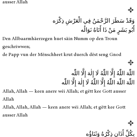
ausser Allah
وَقَدْ سَطَرَ الرَّحْمَنُ فِي الْعَرْشِ ذِكْرَه
أَبُو بَشَرٍ مَنْ ذَا أَتَاهُ نَوَالُه
Den Allbaarmhäerzegen huet säin Numm op den Troun
geschriwwen;
de Papp vun der Mënschheet krut duerch dëst seng Gnod
اللّٰهَ اللّٰهُ إِلَّا اللّٰهُ لَا إِلٰهَ إِلَّا اللّٰه
اللّٰهَ اللّٰهَ اللّٰهُ إِلَّا اللّٰهُ لَا إِلٰهَ إِلَّا اللّٰه
Allah, Allah — keen anere wéi Allah; et gëtt kee Gott ausser
Allah
Allah, Allah, Allah — keen anere wéi Allah; et gëtt kee Gott
ausser Allah
بِكُلِّ أَذَانٍ ذِكْرُهُ وَثَنَاؤُه