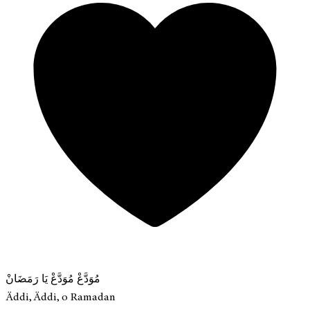
مُوَدَّعْ مُوَدَّعْ يَا رَمَضَانْ
Äddi, Äddi, o Ramadan