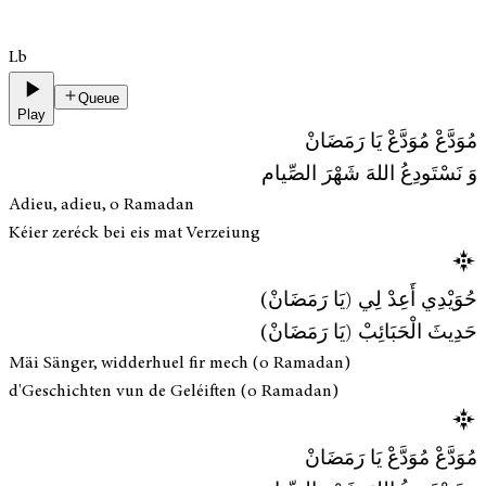
Lb
Queue
Play
مُوَدَّعْ مُوَدَّعْ يَا رَمَضَانْ
وَ نَسْتَودِعُ اللهَ شَهْرَ الصِّيام
Adieu, adieu, o Ramadan
Kéier zeréck bei eis mat Verzeiung
حُوَيْدِي أَعِدْ لِي (يَا رَمَضَانْ)
حَدِيثَ الْحَبَائِبْ (يَا رَمَضَانْ)
Mäi Sänger, widderhuel fir mech (o Ramadan)
d'Geschichten vun de Geléiften (o Ramadan)
مُوَدَّعْ مُوَدَّعْ يَا رَمَضَانْ