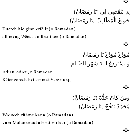
بِهِ تَنْقَضِي لِي (يَا رَمَضَانْ)
جَمِيعُ الْمَطَالِبْ (يَا رَمَضَانْ)
Duerch hie ginn erfëllt (o Ramadan)
all meng Wënsch a Besoinen (o Ramadan)
مُوَدَّعْ مُوَدَّعْ يَا رَمَضَانْ
وَ نَسْتَودِعُ اللهَ شَهْرَ الصِّيام
Adieu, adieu, o Ramadan
Kéier zeréck bei eis mat Verzeiung
وَمَنْ كَانَ جَدُّهْ (يَا رَمَضَانْ)
مُحَمَّدْ تَبَجَّحْ (يَا رَمَضَانْ)
Wie sech rühme kann (o Ramadan)
vum Muhammad als säi Virfuer (o Ramadan)