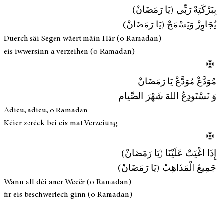
بِبَرْكَتِهْ رَبِّي (يَا رَمَضَانْ)
يُجَاوِزْ وَيَسْمَحْ (يَا رَمَضَانْ)
Duerch säi Segen wäert mäin Här (o Ramadan)
eis iwwersinn a verzeihen (o Ramadan)
مُوَدَّعْ مُوَدَّعْ يَا رَمَضَانْ
وَ نَسْتَودِعُ اللهَ شَهْرَ الصِّيام
Adieu, adieu, o Ramadan
Kéier zeréck bei eis mat Verzeiung
إِذَا اغْيَتْ عَلَيْنَا (يَا رَمَضَانْ)
جَمِيعُ الْمَذَاهِبْ (يَا رَمَضَانْ)
Wann all déi aner Weeër (o Ramadan)
fir eis beschwerlech ginn (o Ramadan)