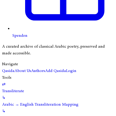
Spenden
A curated archive of classical Arabic poetry, preserved and
made accessible.
Navigate
Qasida
About Us
Authors
Add Qasida
Login
Tools
⇄
Transliterate
↳
Arabic → English Transliteration Mapping
↳