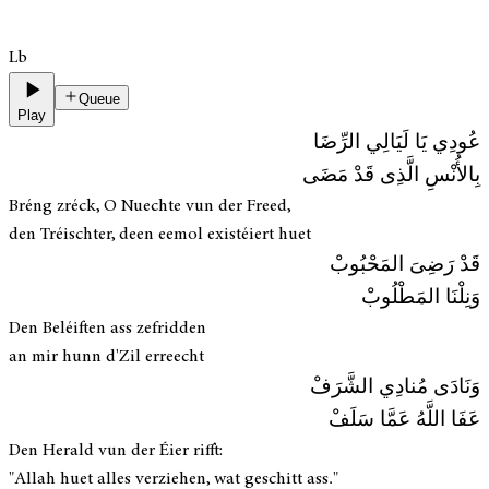
Lb
Queue
Play
عُودِي يَا لَيَالِي الرِّضَا
بِالأُنْسِ الَّذِى قَدْ مَضَى
Bréng zréck, O Nuechte vun der Freed,
den Tréischter, deen eemol existéiert huet
قَدْ رَضِىَ المَحْبُوبْ
وَنِلْنَا المَطْلُوبْ
Den Beléiften ass zefridden
an mir hunn d'Zil erreecht
وَنَادَى مُنادِي الشَّرَفْ
عَفَا اللَّهُ عَمَّا سَلَفْ
Den Herald vun der Éier rifft:
"Allah huet alles verziehen, wat geschitt ass."