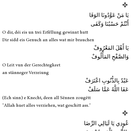
يَا مَنْ عَوَّدُونَا الوَفَا
أَنْتُمْ حَسْبُنَا وَكَفَى
O dir, déi eis un trei Erfëllung gewinnt hutt
Dir sidd eis Genuch an alles wat mir brauchen
يَا أَهْلَ المَعْرُوفْ
وَالصَّفْحِ المَأْلُوفْ
O Leit vun der Gerechtegkeet
an stänneger Verzeiung
عَبْدٌ بِالذُّنُوبِ اعْتَرَفْ
عَفَا اللَّهُ عَمَّا سَلَفْ
(Ech sinn) e Knecht, deen all Sënnen zougëtt
"Allah huet alles verziehen, wat geschitt ass."
عُودِي يَا لَيَالِي الرِّضَا