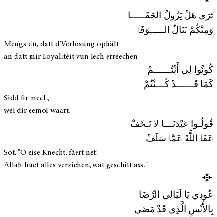
تَرَى هَلْ يَزُولُ الجَفَـــــا
وَمِنْكُمْ نَنَالُ الـــــوَفَا
Mengs du, datt d'Verlosung ophält
an datt mir Loyalitéit vun Iech erreechen
كُونُوا لِي أَنْتُــــــمْ
كَمَا قَــــــدْ كُـــنْتُمْ
Sidd fir mech,
wéi dir eemol waart.
قُولُـوا عَبْدَنَـــا لا تَـخَفْ
عَفَا اللَّهُ عَمَّا سَلَفْ
Sot, "O eise Knecht, fäert net!
Allah huet alles verziehen, wat geschitt ass."
عُودِي يَا لَيَالِي الرِّضَا
بِالأُنْسِ الَّذِى قَدْ مَضَى