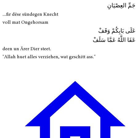
جَمِّ العِصْيَانِ
...fir dëse sündegen Knecht
voll mat Ongehorsam
عَلَى بَابِكُمْ وَقَفْ
عَفَا اللَّهُ عَمَّا سَلَفْ
deen un Ärer Dier steet.
"Allah huet alles verziehen, wat geschitt ass."