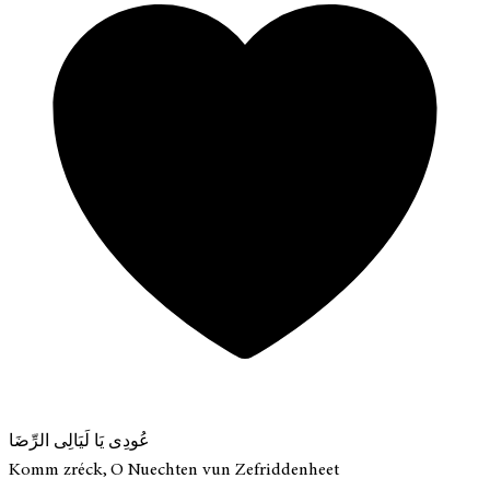
عُودِى يَا لَيَالِى الرِّضَا
Komm zréck, O Nuechten vun Zefriddenheet