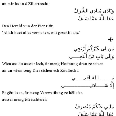
an mir hunn d'Zil erreecht
وَنَادَى مُنادِي الشَّرَفْ
عَفَا اللَّهُ عَمَّا سَلَفْ
Den Herald vun der Éier rifft:
"Allah huet alles verziehen, wat geschitt ass."
مَن لِى غَيْرُكُمْ أَرْتَجِي
وَإِلَى بَابِ مَنْ أَلْتَجِــــي
Wien ass do ausser Iech, fir meng Hoffnung dran ze setzen
an un wiem seng Dier sichen ech Zouflucht.
مَــــــــا لِفَـاقَتـِـــــي
إِلَّا سَـــــادَتـِــــــــــــــــي
Et gëtt keen, fir meng Verzweiflung ze hëllefen
ausser meng Meeschteren
مَالِي عَنْكُمُ مُنْصَرَفْ
عَفَا اللَّهُ عَمَّا سَلَفْ