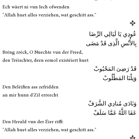
Ech wäert ni vun Iech ofwenden
"Allah huet alles verziehen, wat geschitt ass."
عُودِي يَا لَيَالِي الرِّضَا
بِالأُنْسِ الَّذِى قَدْ مَضَى
Bréng zréck, O Nuechte vun der Freed,
den Tréischter, deen eemol existéiert huet
قَدْ رَضِىَ المَحْبُوبْ
وَنِلْنَا المَطْلُوبْ
Den Beléiften ass zefridden
an mir hunn d'Zil erreecht
وَنَادَى مُنادِي الشَّرَفْ
عَفَا اللَّهُ عَمَّا سَلَفْ
Den Herald vun der Éier rifft:
"Allah huet alles verziehen, wat geschitt ass."