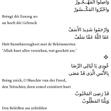
وَاصِلُوا المَهْــجُـورْ
واجْبُرُوا المَكْــسُورْ
Bréngt déi Eenzeg no
an heelt déi Gebrach
وَارْحَمُوا شَدِيدَ الأَسَفْ
عَفَا اللَّهُ عَمَّا سَلَفْ
Hutt Barmhäerzegkeet mat de Bekëmmerten
"Allah huet alles verziehen, wat geschitt ass."
عُودِي يَا لَيَالِي الرِّضَا
بِالأُنْسِ الَّذِى قَدْ مَضَى
Bréng zréck, O Nuechte vun der Freed,
den Tréischter, deen eemol existéiert huet
قَدْ رَضِىَ المَحْبُوبْ
وَنِلْنَا المَطْلُوبْ
Den Beléiften ass zefridden