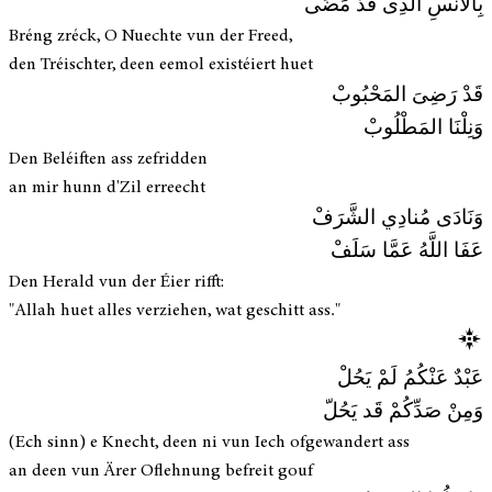
بِالأُنْسِ الَّذِى قَدْ مَضَى
Bréng zréck, O Nuechte vun der Freed,
den Tréischter, deen eemol existéiert huet
قَدْ رَضِىَ المَحْبُوبْ
وَنِلْنَا المَطْلُوبْ
Den Beléiften ass zefridden
an mir hunn d'Zil erreecht
وَنَادَى مُنادِي الشَّرَفْ
عَفَا اللَّهُ عَمَّا سَلَفْ
Den Herald vun der Éier rifft:
"Allah huet alles verziehen, wat geschitt ass."
عَبْدٌ عَنْكُمُ لَمْ يَحُلْ
وَمِنْ صَدِّكُمْ قَد يَحُلّ
(Ech sinn) e Knecht, deen ni vun Iech ofgewandert ass
an deen vun Ärer Oflehnung befreit gouf