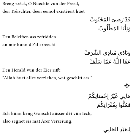
Bréng zréck, O Nuechte vun der Freed,
den Tréischter, deen eemol existéiert huet
قَدْ رَضِىَ المَحْبُوبْ
وَنِلْنَا المَطْلُوبْ
Den Beléiften ass zefridden
an mir hunn d'Zil erreecht
وَنَادَى مُنادِي الشَّرَفْ
عَفَا اللَّهُ عَمَّا سَلَفْ
Den Herald vun der Éier rifft:
"Allah huet alles verziehen, wat geschitt ass."
مَالِي غَيْرُ إِحْسَانِكُمْ
فَمُنُّوا بِغُفْرَانِكُمْ
Ech hunn keng Gonscht ausser déi vun Iech,
also segnet eis mat Ärer Verzeiung.
لِلعَبْدِ الجَانِي