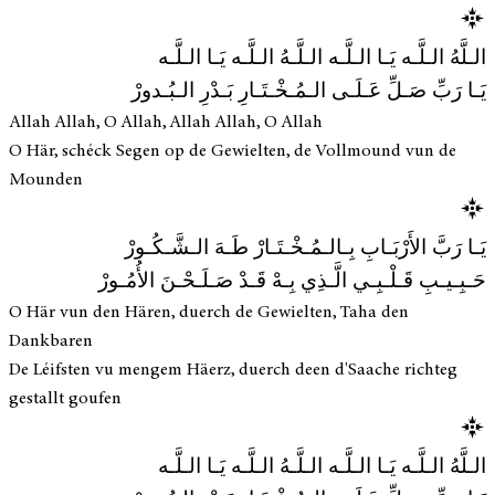
الـلَّهُ الـلَّـه يَـا الـلَّـه الـلَّـهُ الـلَّـه يَـا الـلَّـه
يَـا رَبِّ صَـلِّ عَـلَـى الـمُـخْـتَـارِ بَـدْرِ الـبُـدورْ
Allah Allah, O Allah, Allah Allah, O Allah
O Här, schéck Segen op de Gewielten, de Vollmound vun de
Mounden
يَـا رَبَّ الأَرْبَـابِ بِـالـمُـخْـتَـارْ طَـهَ الـشَّـكُـورْ
حَـبِـيـبِ قَـلْـبِـي الَّـذِي بِـهْ قَـدْ صَـلَـحْـنَ الأُمُـورْ
O Här vun den Hären, duerch de Gewielten, Taha den
Dankbaren
De Léifsten vu mengem Häerz, duerch deen d'Saache richteg
gestallt goufen
الـلَّهُ الـلَّـه يَـا الـلَّـه الـلَّـهُ الـلَّـه يَـا الـلَّـه