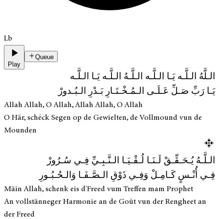
Lb
Queue
Play
الـلَّهُ الـلَّـه يَـا الـلَّـه الـلَّـهُ الـلَّـه يَـا الـلَّـه
يَـا رَبِّ صَـلِّ عَـلَـى الـمُـخْـتَـارِ بَـدْرِ الـبُـدورْ
Allah Allah, O Allah, Allah Allah, O Allah
O Här, schéck Segen op de Gewielten, de Vollmound vun de
Mounden
الـلَّـهُ يُـحَـقِّـقْ لَـنَـا لُـقْـيَـا الـنَّـبِـيِّ فِـي سُـرُورْ
فِـي أُنْـسٍ كَـامِـلْ وَفِـي ذَوْقِ الـصَّـفَـا وَالـحُـبُـورِ
Mäin Allah, schenk eis d'Freed vum Treffen mam Prophet
An vollstänneger Harmonie an de Goût vun der Rengheet an
der Freed