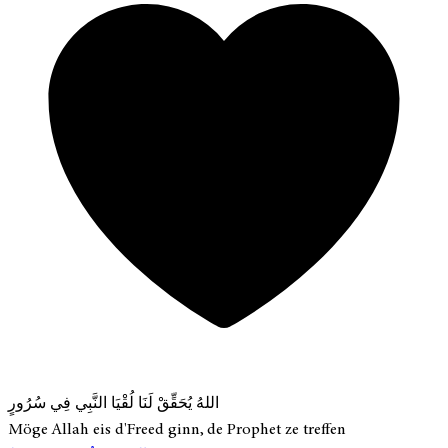
اللهُ يُحَقِّقْ لَنَا لُقْيَا النَّبِي فِي سُرُورٍ
Möge Allah eis d'Freed ginn, de Prophet ze treffen