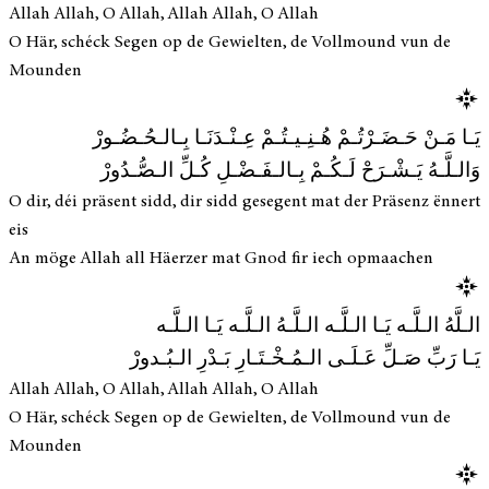
Allah Allah, O Allah, Allah Allah, O Allah
O Här, schéck Segen op de Gewielten, de Vollmound vun de
Mounden
يَـا مَـنْ حَـضَـرْتُـمْ هُـنِـيـتُـمْ عِـنْـدَنَـا بِـالـحُـضُـورْ
وَالـلَّـهُ يَـشْـرَحْ لَـكُـمْ بِـالـفَـضْـلِ كُـلِّ الـصُّـدُورْ
O dir, déi präsent sidd, dir sidd gesegent mat der Präsenz ënnert
eis
An möge Allah all Häerzer mat Gnod fir iech opmaachen
الـلَّهُ الـلَّـه يَـا الـلَّـه الـلَّـهُ الـلَّـه يَـا الـلَّـه
يَـا رَبِّ صَـلِّ عَـلَـى الـمُـخْـتَـارِ بَـدْرِ الـبُـدورْ
Allah Allah, O Allah, Allah Allah, O Allah
O Här, schéck Segen op de Gewielten, de Vollmound vun de
Mounden