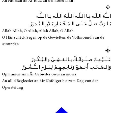
An Fatimah an Al-Rida an déi nobel Linn
الـلَّهُ الـلَّـه يَـا الـلَّـه الـلَّـهُ الـلَّـه يَـا الـلَّـه
يَـا رَبِّ صَـلِّ عَـلَـى الـمُـخْـتَـارِ بَـدْرِ الـبُـدورْ
Allah Allah, O Allah, Allah Allah, O Allah
O Här, schéck Segen op de Gewielten, de Vollmound vun de
Mounden
عَـلَـيْـهِـمُ صَـلَـواَتُـكْ بِـالـعَـشِـيِّ وَالـبُـكُـورْ
وَالـصَّـحْـبِ أَجْـمَـعْ وَتَـابِـعِـهِـمْ لِـيَـوْمِ الـنُّـشُـورْ
Op hinnen sinn Är Gebieder owes an moies
An all d'Begleeder an hir Nofolger bis zum Dag vun der
Operstéiung