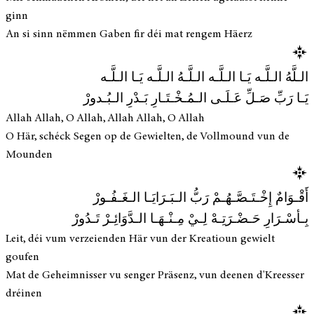
ginn
An si sinn nëmmen Gaben fir déi mat rengem Häerz
الـلَّهُ الـلَّـه يَـا الـلَّـه الـلَّـهُ الـلَّـه يَـا الـلَّـه
يَـا رَبِّ صَـلِّ عَـلَـى الـمُـخْـتَـارِ بَـدْرِ الـبُـدورْ
Allah Allah, O Allah, Allah Allah, O Allah
O Här, schéck Segen op de Gewielten, de Vollmound vun de
Mounden
أَقْـوَامٌ إِخْـتَـصَّـهُـمْ رَبُّ الـبَـرَايَـا الـغَـفُـورْ
بِـأسْـرَارِ حَـضْـرَتِـهْ لِـيْ مِـنْـهَـا الـدَّوَائِـرْ تَـدُورْ
Leit, déi vum verzeienden Här vun der Kreatioun gewielt
goufen
Mat de Geheimnisser vu senger Präsenz, vun deenen d'Kreesser
dréinen