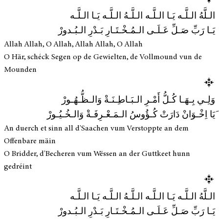
الـلَّهُ الـلَّـه يَـا الـلَّـه الـلَّـهُ الـلَّـه يَـا الـلَّـه
يَـا رَبِّ صَـلِّ عَـلَـى الـمُـخْـتَـارِ بَـدْرِ الـبُـدورْ
Allah Allah, O Allah, Allah Allah, O Allah
O Här, schéck Segen op de Gewielten, de Vollmound vun de
Mounden
وَلِـي بِـهَـا كُـلُّ أَمْـرِ الـبَـاطِـنَـةْ وَالـظُّـهُـورْ
َیَا اِخْـوَانْ دَارَتْ كُـؤُوسُ الـمَـعْـرِفَـةْ وَالـخُـيُـورْ
An duerch et sinn all d'Saachen vum Verstoppte an dem
Offenbare mäin
O Bridder, d'Becheren vum Wëssen an der Guttkeet hunn
gedréint
الـلَّهُ الـلَّـه يَـا الـلَّـه الـلَّـهُ الـلَّـه يَـا الـلَّـه
يَـا رَبِّ صَـلِّ عَـلَـى الـمُـخْـتَـارِ بَـدْرِ الـبُـدورْ