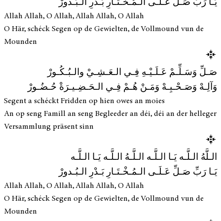
يَـا رَبِّ صَـلِّ عَـلَـى الـمُـخْـتَـارِ بَـدْرِ الـبُـدورْ
Allah Allah, O Allah, Allah Allah, O Allah
O Här, schéck Segen op de Gewielten, de Vollmound vun de
Mounden
صَـلِّ وَسَـلِّـمْ عَـلَـيْـهِ فِـي الـعَـشِـيْ والـبُـكُـورْ
وَآلِـهْ وَصَـحْـبِـهْ وَمَـنْ هُـمْ فِـي الـحَـضِـيـرَةْ حُـضُـورْ
Segent a schéckt Fridden op hien owes an moies
An op seng Famill an seng Begleeder an déi, déi an der helleger
Versammlung präsent sinn
الـلَّهُ الـلَّـه يَـا الـلَّـه الـلَّـهُ الـلَّـه يَـا الـلَّـه
يَـا رَبِّ صَـلِّ عَـلَـى الـمُـخْـتَـارِ بَـدْرِ الـبُـدورْ
Allah Allah, O Allah, Allah Allah, O Allah
O Här, schéck Segen op de Gewielten, de Vollmound vun de
Mounden