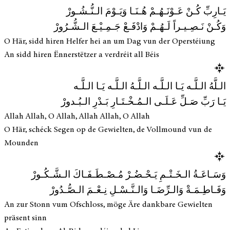
يَـارِبِّ كُـنْ عَـوْنَـهُـمْ هُـنَـا وَيَـوْمَ الـنُّـشُـورْ
وَكُـنْ نَـصِـيـراً لَـهُـمْ وَادْفَـعْ جَـمِـيْـعَ الـشُّـرُورْ
O Här, sidd hiren Helfer hei an um Dag vun der Operstéiung
An sidd hiren Ënnerstëtzer a verdréit all Béis
الـلَّهُ الـلَّـه يَـا الـلَّـه الـلَّـهُ الـلَّـه يَـا الـلَّـه
يَـا رَبِّ صَـلِّ عَـلَـى الـمُـخْـتَـارِ بَـدْرِ الـبُـدورْ
Allah Allah, O Allah, Allah Allah, O Allah
O Här, schéck Segen op de Gewielten, de Vollmound vun de
Mounden
وَسَـاعَـةُ الـخَـتْـمِ يَـحْـضُـرْ مُـصْـطَـفَـاكَ الـشَّـكُـورْ
وَفَـاطِـمَـةْ وَالـرِّضَـا وَالـنَّـسْـلِ نِـعْـمَ الـصُّـدُورْ
An zur Stonn vum Ofschloss, möge Äre dankbare Gewielten
präsent sinn