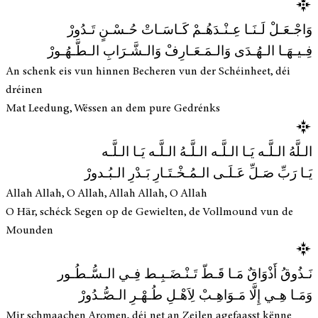
وَاجْـعَـلْ لَـنَـا عِـنْـدَهُـمْ كَـاسَـاتْ حُـسْـنٍ تَـدُورْ
فِـيـهَـا الـهُـدَى وَالـمَـعَـارِفْ وَالـشَّـرَابِ الـطَّـهُـورْ
An schenk eis vun hinnen Becheren vun der Schéinheet, déi
dréinen
Mat Leedung, Wëssen an dem pure Gedrénks
الـلَّهُ الـلَّـه يَـا الـلَّـه الـلَّـهُ الـلَّـه يَـا الـلَّـه
يَـا رَبِّ صَـلِّ عَـلَـى الـمُـخْـتَـارِ بَـدْرِ الـبُـدورْ
Allah Allah, O Allah, Allah Allah, O Allah
O Här, schéck Segen op de Gewielten, de Vollmound vun de
Mounden
نَـذُوقُ أَذْوَاقٌ مَـا قَـطّ تَـنْـضَـبِـط فِـي الـسُّـطُـور
وَمَـا هِـي إِلَّا مَـوَاهِـبْ لِاَهْـلِ طُـهْـرِ الـصُّـدُورْ
Mir schmaachen Aromen, déi net an Zeilen agefaasst kënne