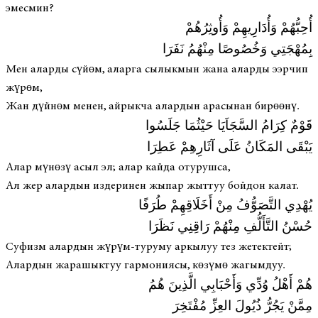
эмесмин?
أُحِبُّهُمْ وَأُدَارِيهِمْ وَأُوثِرُهُمْ
بِمُهْجَتِي وَخُصُوصًا مِنْهُمُ نَفَرَا
Мен аларды сүйөм, аларга сылыкмын жана аларды ээрчип
жүрөм,
Жан дүйнөм менен, айрыкча алардын арасынан бирөөнү.
قَوْمٌ كِرَامُ السَّجَاَيَا حَيْثُمَا جَلَسُوا
يَبْقَى المَكَانُ عَلَى آثَارِهِمْ عَطِرَا
Алар мүнөзү асыл эл; алар кайда отурушса,
Ал жер алардын издеринен жыпар жыттуу бойдон калат.
يُهْدِي التَّصَوُّفُ مِنْ أَخَلَاقِهِمْ طُرَفًا
حُسْنُ التَّأَلُّفِ مِنْهُمْ رَاقِنِي نَظَرَا
Суфизм алардын жүрүм-туруму аркылуу тез жетектейт;
Алардын жарашыктуу гармониясы, көзүмө жагымдуу.
هُمْ أَهْلُ وُدِّي وَأَحْبَابِي الَّذِينَ هُمُ
مِمَّنْ يَجُرُّ ذُيُولَ العِزِّ مُفْتَخِرَ