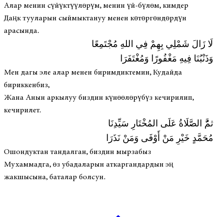
Алар менин сүйүктүүлөрүм, менин үй-бүлөм, кимдер
Даңк тууларын сыймыктануу менен көтөргөндөрдүн
арасында.
لَا زَالَ شَمْلِي بِهِمْ فِي اللهِ مُجْتَمِعًا
وَذَنْبُنَا فِيهِ مَغْفُورًا وَمُغْتَفَرَا
Мен дагы эле алар менен биримдиктемин, Кудайда
бириккенбиз,
Жана Анын аркылуу биздин күнөөлөрүбүз кечирилип,
кечирилет.
ثمَُّ الصَّلَاةُ عَلَى المُخْتَارِ سَيِّدِنَا
مُحَمَّدٍ خَيْرِ مَنْ أَوْفَى وَمَنْ نَذَرَا
Ошондуктан тандалган, биздин мырзабыз
Мухаммадга, өз убадаларын аткаргандардын эң
жакшысына, баталар болсун.