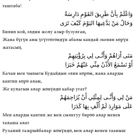
таштаба!
وَاعْلَمْ بِأنَّ طَرِيقَ القَوْمِ دَارِسَةٌ
وَحَالُ مَنْ يَدَّعِيهَا اليَوْمَ كَيْفَ تَرَى
Билип кой, элдин жолу азыр бузулган,
Жана бүгүн аны үгүттөгөндүн абалы кандай экенин көрүп
жатасың.
مَتَى أَرَاهُمْ وَأَنَّـى لِي بِرُؤْيَتِهِمْ
أَوْ تَسْمَعُ الأُذْنُ مِنِّي عَنْهُمُ خَبَرَا
Качан мен чыныгы Кудайдын элин көрөм, жана аларды
кантип көрө алам,
Же кулагым алар жөнүндө кабар угат?
مَنْ لِي وَأَنَّـى لِمِثْلِي أَنْ يُزَاحِمَهُمْ
عَلَى مَوَارِدَ لَمْ أُلْفِ بِهَا كَدَرَا
Мен аларды кантип же мен сыяктуу бирөө алар менен
талаша алат
Руханий тажрыйбалар жөнүндө, мен алар менен тааныш