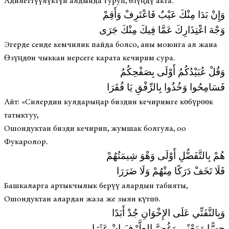
Адилеттүүлүктүн алдында туруп, өзүңдү акта.
وَإِنْ بَدَا مِنْكَ عَيْبٌ فَاعْتَرِفْ وَأَقِمْ
وَجْهَ اعْتِذَارِكَ عَمَّا فِيكَ مِنْكَ جَرَى
Эгерде сенде кемчилик пайда болсо, аны моюнга ал жана
Өзүңдөн чыккан нерсеге карата кечирим сура.
وَقُلْ عُبَيْدُكُمُ أَوْلَى بِصَفْحِكُمُ
فَسَامِحُوا وَخُذُوا بِالرِّفْقِ يَا فُقَرَا
Айт: «Силердин кулдарыңар биздин кечиримге көбүрөөк
татыктуу,
Ошондуктан бизди кечирип, жумшак болгула, оо
Фукаролор.
هُمْ بِالتَّفَضُّلِ أَوْلَى وَهْوَ شِيمَتُهُمْ
فَلَا تَخَفْ دَرَكًا مِنْهُمْ وَلَا ضَرَرَا
Башкаларга артыкчылык берүү алардын табияты,
Ошондуктан алардан жаза же зыян күтпө.
وَبِالتَّفَتِّي عَلَى الإِخْوَانِ جُدْ أَبَدًا