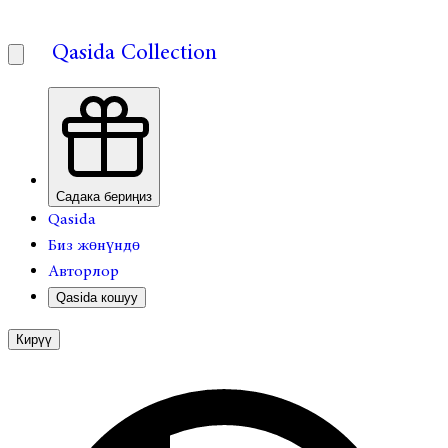
Qasida Collection
Садака бериңиз
Qasida
Биз жөнүндө
Авторлор
Qasida кошуу
Кирүү