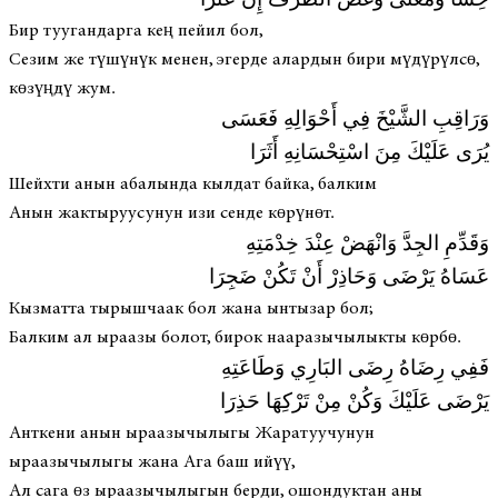
حِسًّا وَمَعْنًى وَغُضَّ الطَّرْفَ إِنْ عَثَرَا
Бир туугандарга кең пейил бол,
Сезим же түшүнүк менен, эгерде алардын бири мүдүрүлсө,
көзүңдү жум.
وَرَاقِبِ الشَّيْخَ فِي أَحْوَالِهِ فَعَسَى
يُرَى عَلَيْكَ مِنَ اسْتِحْسَانِهِ أَثَرَا
Шейхти анын абалында кылдат байка, балким
Анын жактыруусунун изи сенде көрүнөт.
وَقَدِّمِ الجِدَّ وَانْهَضْ عِنْدَ خِدْمَتِهِ
عَسَاهُ يَرْضَى وَحَاذِرْ أَنْ تَكُنْ ضَجِرَا
Кызматта тырышчаак бол жана ынтызар бол;
Балким ал ыраазы болот, бирок нааразычылыкты көрбө.
فَفِي رِضَاهُ رِضَى البَارِي وَطَاعَتِهِ
يَرْضَى عَلَيْكَ وَكُنْ مِنْ تَرْكِهَا حَذِرَا
Анткени анын ыраазычылыгы Жаратуучунун
ыраазычылыгы жана Ага баш ийүү,
Ал сага өз ыраазычылыгын берди, ошондуктан аны