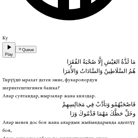
Ky
Queue
Play
مَا لَذَّةُ العَيْشِ إِلَّا صُحْبَةُ الفُقَرَا
هُمُ السَّلَاطِينُ وَالسَّادَاتُ وَالأُمَرَا
Тирүүдө ырахат деген эмне, фукаролордун
шериктештигинен башка?
Алар султандар, мырзалар жана княздар.
فَاصْحَبْهُمُو وَتأدَّبْ فِي مَجَالِسِهِمْ
وخَلِّ حَظَّكَ مَهْمَا قَدَّمُوكَ وَرَا
Алар менен дос бол жана алардын жыйындарында адептүү
бол,