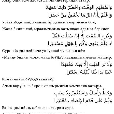
Алар сени эске албаса да, милдеттериңди аткар.
وَاسْتَغْنِمِ الوَقْتَ وَاحْضُرْ دَائِمًا مَعَهُمْ
وَاعْلَمْ بِأنَّ الرِّضَا يَخْتَصُّ مَنْ حَضَرَا
Убактыңды пайдаланып, ар дайым алар менен бол,
Жана билип кой, ыраазычылык катышкан адамга берилет.
وَلَازِمِ الصَّمْتَ إِلَّا إِنْ سُئِلْتَ فَقُلْ
لَا عِلْمَ عِنْدِي وَكُنْ بِالجَهْلِ مُسْتَـتِرَا
Суроо берилмейинче унчукпай тур, анан айт:
«Менде билим жок», жана өзүңдү наадандык менен жашыр.
وَلَا تَرَ العَيْبَ إِلَّا فِيكَ مُعْتَقِدًا
عَيْبًا بَدَا بَيِّنًا لَكِنَّـهُ اسْتَتَرَا
Кемчиликти өзүңдө гана көр,
Ачык көрүнгөн, бирок жашырылган кемчилик катары.
وَحُطَّ رَأْسَكَ وَاسْتَغْفِرْ بِلَا سَبَبٍ
وَقُمْ عَلَى قَدَمِ الإِنْصَافِ مُعْتَذِرَا
Башыңды ийип, себепсиз кечирим сура,