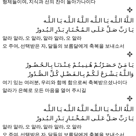
형제들이여, 지식과 선의 잔이 돌아가나이다
الـلَّهُ الـلَّـه يَـا الـلَّـه الـلَّـهُ الـلَّـه يَـا الـلَّـه
يَـا رَبِّ صَـلِّ عَـلَـى الـمُـخْـتَـارِ بَـدْرِ الـبُـدورْ
알라 알라, 오 알라, 알라 알라, 오 알라
오 주여, 선택받은 자, 달들의 보름달에게 축복을 보내소서
يَـا مَـنْ حَـضَـرْتُـمْ هُـنِـيـتُـمْ عِـنْـدَنَـا بِـالـحُـضُـورْ
وَالـلَّـهُ يَـشْـرَحْ لَـكُـمْ بِـالـفَـضْـلِ كُـلِّ الـصُّـدُورْ
여기 있는 여러분, 우리와 함께 함으로써 축복받으셨나이다
알라가 은혜로 모든 마음을 열어 주시길
الـلَّهُ الـلَّـه يَـا الـلَّـه الـلَّـهُ الـلَّـه يَـا الـلَّـه
يَـا رَبِّ صَـلِّ عَـلَـى الـمُـخْـتَـارِ بَـدْرِ الـبُـدورْ
알라 알라, 오 알라, 알라 알라, 오 알라
오 주여, 선택받은 자, 달들의 보름달에게 축복을 보내소서