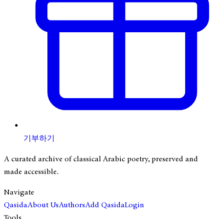
기부하기
A curated archive of classical Arabic poetry, preserved and
made accessible.
Navigate
Qasida
About Us
Authors
Add Qasida
Login
Tools