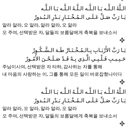
الـلَّهُ الـلَّـه يَـا الـلَّـه الـلَّـهُ الـلَّـه يَـا الـلَّـه
يَـا رَبِّ صَـلِّ عَـلَـى الـمُـخْـتَـارِ بَـدْرِ الـبُـدورْ
알라 알라, 오 알라, 알라 알라, 오 알라
오 주여, 선택받은 자, 달들의 보름달에게 축복을 보내소서
يَـا رَبَّ الأَرْبَـابِ بِـالـمُـخْـتَـارْ طَـهَ الـشَّـكُـورْ
حَـبِـيـبِ قَـلْـبِـي الَّـذِي بِـهْ قَـدْ صَـلَـحْـنَ الأُمُـورْ
주님이시여, 선택받은 자 타하, 감사하는 자를 통해
내 마음의 사랑하는 이, 그를 통해 모든 일이 바로잡혔나이다
الـلَّهُ الـلَّـه يَـا الـلَّـه الـلَّـهُ الـلَّـه يَـا الـلَّـه
يَـا رَبِّ صَـلِّ عَـلَـى الـمُـخْـتَـارِ بَـدْرِ الـبُـدورْ
알라 알라, 오 알라, 알라 알라, 오 알라
오 주여, 선택받은 자, 달들의 보름달에게 축복을 보내소서