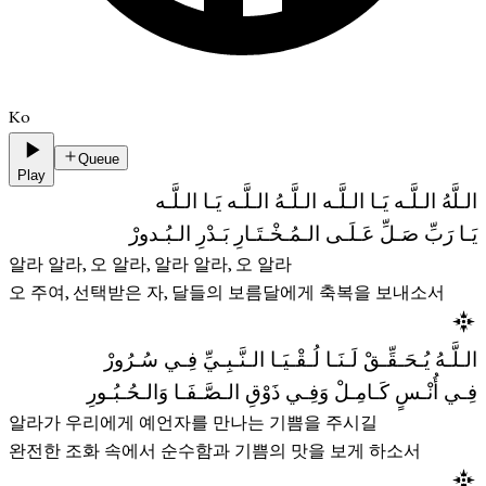
Ko
Queue
Play
الـلَّهُ الـلَّـه يَـا الـلَّـه الـلَّـهُ الـلَّـه يَـا الـلَّـه
يَـا رَبِّ صَـلِّ عَـلَـى الـمُـخْـتَـارِ بَـدْرِ الـبُـدورْ
알라 알라, 오 알라, 알라 알라, 오 알라
오 주여, 선택받은 자, 달들의 보름달에게 축복을 보내소서
الـلَّـهُ يُـحَـقِّـقْ لَـنَـا لُـقْـيَـا الـنَّـبِـيِّ فِـي سُـرُورْ
فِـي أُنْـسٍ كَـامِـلْ وَفِـي ذَوْقِ الـصَّـفَـا وَالـحُـبُـورِ
알라가 우리에게 예언자를 만나는 기쁨을 주시길
완전한 조화 속에서 순수함과 기쁨의 맛을 보게 하소서