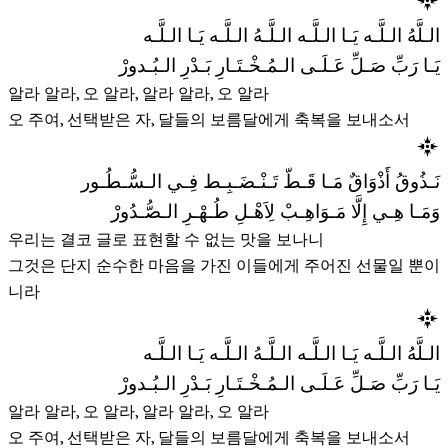
الـلَّهُ الـلَّـه يَـا الـلَّـه الـلَّـهُ الـلَّـه يَـا الـلَّـه
يَـا رَبِّ صَـلِّ عَـلَـى الـمُـخْـتَـارِ بَـدْرِ الـبُـدورْ
알라 알라, 오 알라, 알라 알라, 오 알라
오 주여, 선택받은 자, 달들의 보름달에게 축복을 보내소서
نَـذُوقُ أَذْوَاقٌ مَـا قَـطّ تَـنْـضَـبِـط فِـي الـسُّـطُـور
وَمَـا هِـي إِلَّا مَـوَاهِـبْ لِاَهْـلِ طُـهْـرِ الـصُّـدُورْ
우리는 결코 글로 표현할 수 없는 맛을 보나니
그것은 단지 순수한 마음을 가진 이들에게 주어진 선물일 뿐이
니라
الـلَّهُ الـلَّـه يَـا الـلَّـه الـلَّـهُ الـلَّـه يَـا الـلَّـه
يَـا رَبِّ صَـلِّ عَـلَـى الـمُـخْـتَـارِ بَـدْرِ الـبُـدورْ
알라 알라, 오 알라, 알라 알라, 오 알라
오 주여, 선택받은 자, 달들의 보름달에게 축복을 보내소서