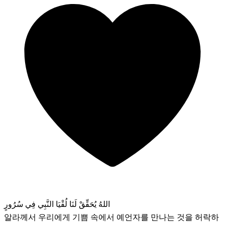
اللهُ يُحَقِّقْ لَنَا لُقْيَا النَّبِي فِي سُرُورٍ
알라께서 우리에게 기쁨 속에서 예언자를 만나는 것을 허락하