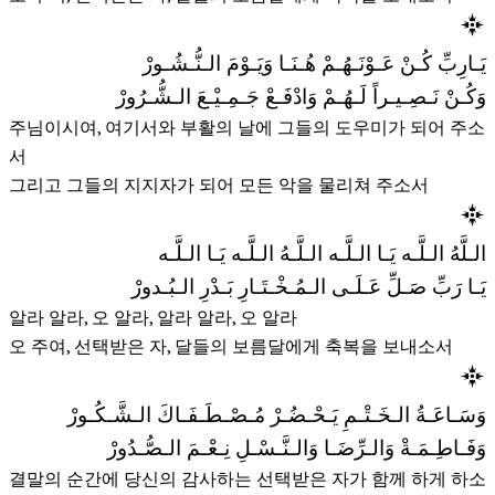
يَـارِبِّ كُـنْ عَـوْنَـهُـمْ هُـنَـا وَيَـوْمَ الـنُّـشُـورْ
وَكُـنْ نَـصِـيـراً لَـهُـمْ وَادْفَـعْ جَـمِـيْـعَ الـشُّـرُورْ
주님이시여, 여기서와 부활의 날에 그들의 도우미가 되어 주소
서
그리고 그들의 지지자가 되어 모든 악을 물리쳐 주소서
الـلَّهُ الـلَّـه يَـا الـلَّـه الـلَّـهُ الـلَّـه يَـا الـلَّـه
يَـا رَبِّ صَـلِّ عَـلَـى الـمُـخْـتَـارِ بَـدْرِ الـبُـدورْ
알라 알라, 오 알라, 알라 알라, 오 알라
오 주여, 선택받은 자, 달들의 보름달에게 축복을 보내소서
وَسَـاعَـةُ الـخَـتْـمِ يَـحْـضُـرْ مُـصْـطَـفَـاكَ الـشَّـكُـورْ
وَفَـاطِـمَـةْ وَالـرِّضَـا وَالـنَّـسْـلِ نِـعْـمَ الـصُّـدُورْ
결말의 순간에 당신의 감사하는 선택받은 자가 함께 하게 하소