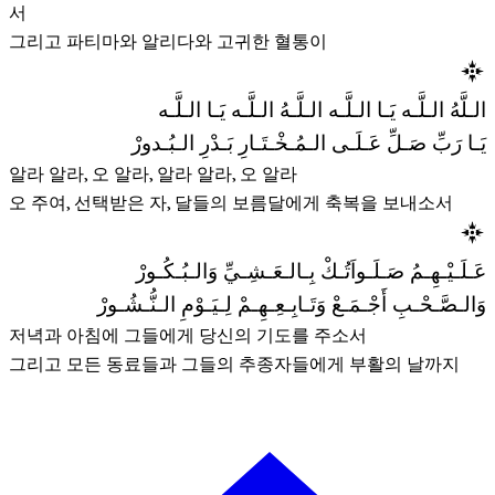
서
그리고 파티마와 알리다와 고귀한 혈통이
الـلَّهُ الـلَّـه يَـا الـلَّـه الـلَّـهُ الـلَّـه يَـا الـلَّـه
يَـا رَبِّ صَـلِّ عَـلَـى الـمُـخْـتَـارِ بَـدْرِ الـبُـدورْ
알라 알라, 오 알라, 알라 알라, 오 알라
오 주여, 선택받은 자, 달들의 보름달에게 축복을 보내소서
عَـلَـيْـهِـمُ صَـلَـواَتُـكْ بِـالـعَـشِـيِّ وَالـبُـكُـورْ
وَالـصَّـحْـبِ أَجْـمَـعْ وَتَـابِـعِـهِـمْ لِـيَـوْمِ الـنُّـشُـورْ
저녁과 아침에 그들에게 당신의 기도를 주소서
그리고 모든 동료들과 그들의 추종자들에게 부활의 날까지