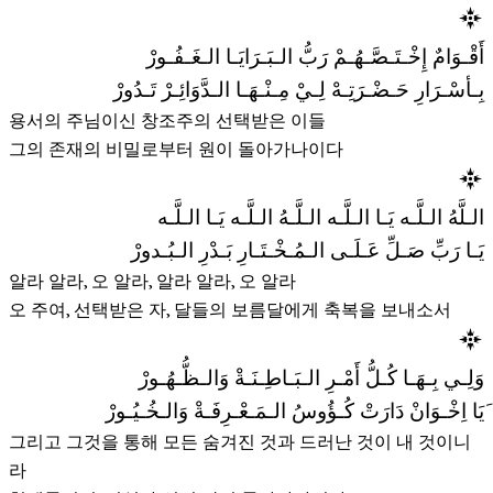
أَقْـوَامٌ إِخْـتَـصَّـهُـمْ رَبُّ الـبَـرَايَـا الـغَـفُـورْ
بِـأسْـرَارِ حَـضْـرَتِـهْ لِـيْ مِـنْـهَـا الـدَّوَائِـرْ تَـدُورْ
용서의 주님이신 창조주의 선택받은 이들
그의 존재의 비밀로부터 원이 돌아가나이다
الـلَّهُ الـلَّـه يَـا الـلَّـه الـلَّـهُ الـلَّـه يَـا الـلَّـه
يَـا رَبِّ صَـلِّ عَـلَـى الـمُـخْـتَـارِ بَـدْرِ الـبُـدورْ
알라 알라, 오 알라, 알라 알라, 오 알라
오 주여, 선택받은 자, 달들의 보름달에게 축복을 보내소서
وَلِـي بِـهَـا كُـلُّ أَمْـرِ الـبَـاطِـنَـةْ وَالـظُّـهُـورْ
َیَا اِخْـوَانْ دَارَتْ كُـؤُوسُ الـمَـعْـرِفَـةْ وَالـخُـيُـورْ
그리고 그것을 통해 모든 숨겨진 것과 드러난 것이 내 것이니
라