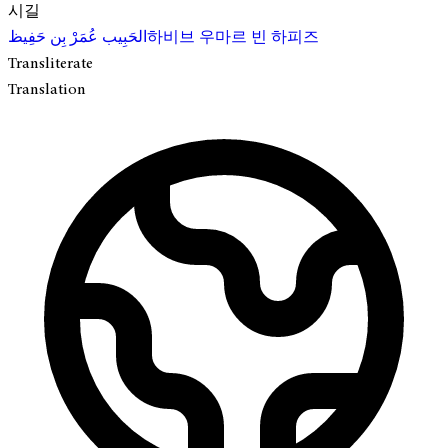
시길
하비브 우마르 빈 하피즈
الحَبِيب عُمَرْ بِن حَفِيظ
Transliterate
Translation