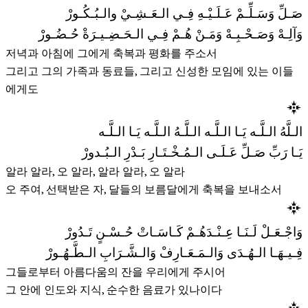
صَـلِّ وَسَـلِّـمْ عَـلَـيْـهِ فِـي الـعَـشِـيْ والـبُـكُـورْ
وَآلِـهْ وَصَـحْـبِـهْ وَمَـنْ هُـمْ فِـي الـحَـضِـيـرَةْ حُـضُـورْ
저녁과 아침에 그에게 축복과 평화를 주소서
그리고 그의 가족과 동료들, 그리고 신성한 모임에 있는 이들
에게도
الـلَّهُ الـلَّـه يَـا الـلَّـه الـلَّـهُ الـلَّـه يَـا الـلَّـه
يَـا رَبِّ صَـلِّ عَـلَـى الـمُـخْـتَـارِ بَـدْرِ الـبُـدورْ
알라 알라, 오 알라, 알라 알라, 오 알라
오 주여, 선택받은 자, 달들의 보름달에게 축복을 보내소서
وَاجْـعَـلْ لَـنَـا عِـنْـدَهُـمْ كَـاسَـاتْ حُـسْـنٍ تَـدُورْ
فِـيـهَـا الـهُـدَى وَالـمَـعَـارِفْ وَالـشَّـرَابِ الـطَّـهُـورْ
그들로부터 아름다움의 잔을 우리에게 주시어
그 안에 인도와 지식, 순수한 음료가 있나이다