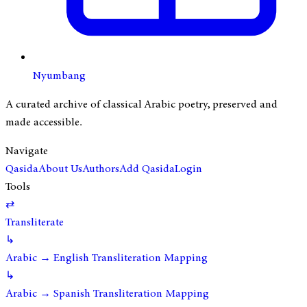
Nyumbang
A curated archive of classical Arabic poetry, preserved and
made accessible.
Navigate
Qasida
About Us
Authors
Add Qasida
Login
Tools
⇄
Transliterate
↳
Arabic → English Transliteration Mapping
↳
Arabic → Spanish Transliteration Mapping