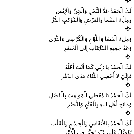
لَكَ الْحَمْدُ عَدَّ النَّمْلِ وَالْجِنِّ وَالْإِنْسِ
وَمِلْءَ السَّمَا وَالْعَرْشِ وَالْكَوْكَبِ الدُّرِّ
وَمِلْءَ الْفَضَا وَاللَّوْحِ وَالْكُرْسِي وَالثَّرَى
وَعَدَّ جَمِيعِ الْكَائِنَاتِ إِلَى الْحَشْرِ
لَكَ الْحَمْدُ يَا رَبِّي كَمَا أَنْتَ أَهْلُهُ
فَإِنِّيَ لَا أُحْصِي الثَّنَاءَ مَدَى الدَّهْرِ
لَكَ الْحَمْدُ يَا مُعْطِي الْمَوَاهِبَ بِالْفَضْلِ
وَمَانِحَ أَهْلِ اللهِ بِالْفَتْحِ وَالنَّصْرِ
لَكَ الْحَمْدُ بِالأَنْفَاسِ وَالْجِسْمِ وَالْقَلْبِ
تَفَضَّلْ عَلَى عَبْدٍ تَحَيَّرَ فِي الْأَمْرِ