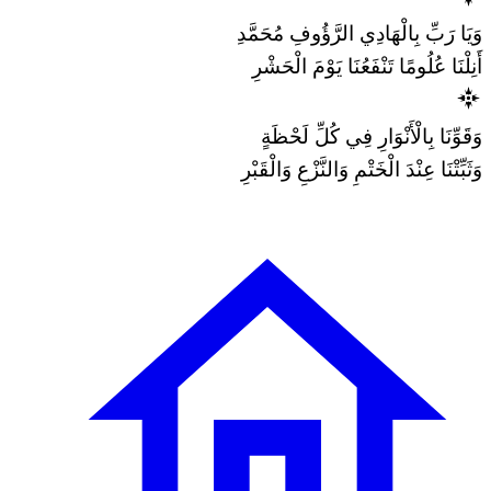
وَيَا رَبِّ بِالْهَادِي الرَّؤُوفِ مُحَمَّدِ
أَنِلْنَا عُلُومًا تَنْفَعُنَا يَوْمَ الْحَشْرِ
وَقَوِّنَا بِالْأَنْوَارِ فِي كُلِّ لَحْظَةٍ
وَثَبِّتْنَا عِنْدَ الْخَتْمِ وَالنَّزْعِ وَالْقَبْرِ