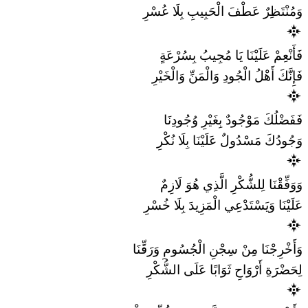
وَمُنْتَظِرٌ عَطْفَ الْحَبِيبِ بِلَا عُسْرِ
فَأَنْعِمْ عَلَيْنَا يَا مُجِيبُ بِسُرْعَةٍ
فَإِنَّكَ أَهْلُ الْجُودِ وَالْمَنِّ وَالْخَيْرِ
فَفَضْلُكَ مَوْجُودٌ بِغَيْرِ وُجُودِنَا
وَجُودُكَ مَسْدُولٌ عَلَيْنَا بِلَا نُكْرِ
وَوَفِّقْنَا لِلشُّكْرِ الَّذِي هُوَ لَازِمٌ
عَلَيْنَا وَيَسْتَدْعِي الْمَزِيدَ بِلَا خُسْرِ
وَأَخْرِجْنَا مِنْ سِجْنِ الْجُسُومِ وَرَقِّنَا
لِحَضْرَةِ أَرْوَاحِ ثَوَابًا عَلَى الشُّكْرِ