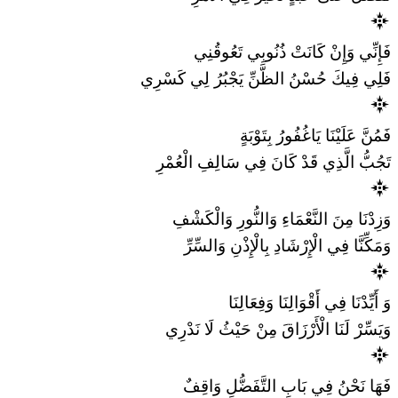
فَإِنِّي وَإِنْ كَانَتْ ذُنُوبِي تَعُوقُنِي
فَلِي فِيكَ حُسْنُ الظَّنِّ يَجْبُرُ لِي كَسْرِي
فَمُنَّ عَلَيْنَا يَاغُفُورُ بِتَوْبَةٍ
تَجُبُّ الَّذِي قَدْ كَانَ فِي سَالِفِ الْعُمْرِ
وَزِدْنَا مِنَ النَّعْمَاءِ وَالنُّورِ وَالْكَشْفِ
وَمَكِّنَّا فِي الْإِرْشَادِ بِالْإِذْنِ وَالسِّرِّ
وَ أَيِّدْنَا فِي أَقْوَالِنَا وَفِعَالِنَا
وَيَسِّرْ لَنَا الْأَرْزَاقَ مِنْ حَيْثُ لَا نَدْرِي
فَهَا نَحْنُ فِي بَابِ التَّفَضُّلِ وَاقِفٌ