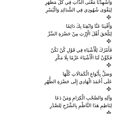
وَأَشْهِدْنَا مَعْنَى الذَّاتِ فِي كُلِّ مَظْهَرِ
لِيَقْوَى شُهُودِي فِي الشَّدَائِدِ وَالْيُسْرِ
وَأَفْنِنَا عَنَّا وَابْقِنَا بِكَ دَائِمًا
لِنَلْحَقَ أَهْلَ الْإِرْثِ مِنْ حَضْرَةِ السِّرِّ
فَأَمْرُكَ لِلْأَشْيَاءِ فِي قَوْلِ كُنْ تَكُنْ
فَكَوِّنْ لَنَا الْأَشْيَاءَ عَزْمًا بِلَا مَكْرِ
وَصَلِّ بِأَنْوَاعِ الْكَمَالَاتِ كُلِّهَا
عَلَى أَحْمَدَ الْهَادِي إِلَى حَضْرَةِ الطُّهْرِ
وَآلِهِ وَالصَّحْبِ الْكِرَامِ وَمَنْ دَعَا
لِنَاظِمِ هَذَا النَّاظْمِ بِالشَّرْحِ لِلصَّدْرِ