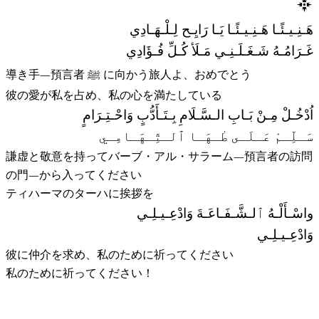
هَـنِـيـئًـا هَـنِـيـئًـا يَـا رَايِـح لِـلْـهَـادِي
غَـرَامُـهُ شَـغَـلَـنِـي مَـلَأ كُـلِّ فُـؤَادِي
導き手—預言者 ﷺ に向かう旅人よ、おめでとう
彼の愛が私を占め、私の心を満たしている
اُدْخُـلْ مِـنْ بَـابِ الـسَّـلَامِ بِـتَـأَدُّبٍ وَاحْـتِـرَامٍ
سَـلِّـمْ عَـلَـى طٰـهَـا ٱلـتِّـهَـامِـي
謙虚と敬意を持ってバーブ・アル・サラーム—預言者の訪問
の門—から入ってください
ティハーマのターハに挨拶を
واسْـأَلْـهُ ٱلـشَّـفَـاعَـةَ وَادْعِـيـلِـي
وَادْعِـيـلِـي
彼に仲介を求め、私のために祈ってください
私のために祈ってください！