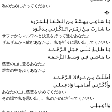
私のために祈ってください！
يَـا سَـاعِـي بـِهِـمَّـةْ مِـن الـصَّـفَـا لِـلْـمَـرْوَة
يَـا شَـارِبْ مِـنْ زَمْـزَمْ اتَـذَكَّـرْنِـي بِـدَعْـوَة
サファからマルワへと決意を持って進むあなたよ
ザムザムから飲むあなたよ、私を祈りに思い出してください
يَـا طَـالِـعْ عَـلَـى جَـبَـلِ الـرَّحْـمَـة
يَـا مَـاشِـي فِـي وَسَـطِ الـزَّحْـمَـة
慈悲の山に登るあなたよ
群衆の中を歩くあなたよ
اُطْـلُـبْ مِـنْ مَـولَاكَ الـرَّحْـمَـة
واُذْكُـرْنـي أَمَـامَـهـا وَادْعِـيـلِـي
あなたの主に慈悲を求めてください
その場で私を思い出し、私のために祈ってください
وَادْعِـيـلِـي