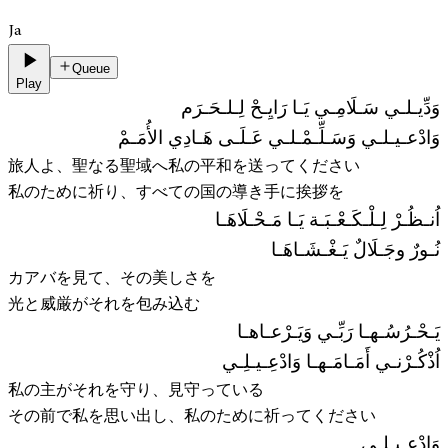
Ja
Queue
Play
وَدِّيـلـي سَـلَامِـي يَـا رَايِـحْ لِـلـحَـرَم
وَادْعـيـلـي وَسَـلِّـمْـلـي عَـلَـى هَـادِي الأُمَـمْ
旅人よ、聖なる聖域へ私の平和を送ってください
私のために祈り、すべての国の導き手に挨拶を
اُنـظُـرْ لِـلْـكَـعْـبَـة يَـا مَـحْـلَاهَـا
نُـورٌ وجَـلَالٌ يَـغْـشَـاهَـا
カアバを見て、その美しさを
光と威厳がそれを包み込む
يَـحْـرُسُـهـا رَبِّـي وَيَـرْعـاهـا
اُذْكُـرْنـي أَمَـامَـهـا وَادْعِـيـلِـي
私の主がそれを守り、見守っている
その前で私を思い出し、私のために祈ってください
وَادْعـيـلـي