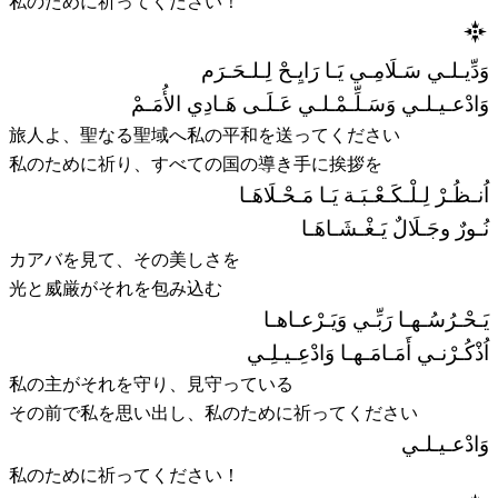
私のために祈ってください！
وَدِّيـلـي سَـلَامِـي يَـا رَايِـحْ لِـلـحَـرَم
وَادْعـيـلـي وَسَـلِّـمْـلـي عَـلَـى هَـادِي الأُمَـمْ
旅人よ、聖なる聖域へ私の平和を送ってください
私のために祈り、すべての国の導き手に挨拶を
اُنـظُـرْ لِـلْـكَـعْـبَـة يَـا مَـحْـلَاهَـا
نُـورٌ وجَـلَالٌ يَـغْـشَـاهَـا
カアバを見て、その美しさを
光と威厳がそれを包み込む
يَـحْـرُسُـهـا رَبِّـي وَيَـرْعـاهـا
اُذْكُـرْنـي أَمَـامَـهـا وَادْعِـيـلِـي
私の主がそれを守り、見守っている
その前で私を思い出し、私のために祈ってください
وَادْعـيـلـي
私のために祈ってください！