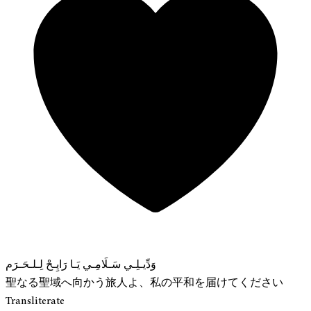
وَدِّيـلِـي سَـلَامِـي يَـا رَايِـحْ لِـلـحَـرَم
聖なる聖域へ向かう旅人よ、私の平和を届けてください
Transliterate