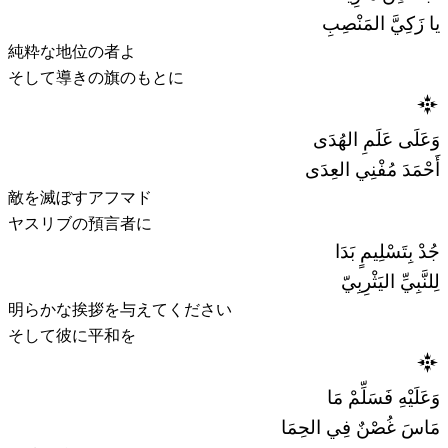
يا زَكِيَّ المَنْصِبِ
純粋な地位の者よ
そして導きの旗のもとに
وَعَلَى عَلَمِ الهُدَى
أَحْمَدَ مُفْنِي العِدَى
敵を滅ぼすアフマド
ヤスリブの預言者に
جُدْ بِتَسْلِيمٍ بَدَا
لِلنَّبِيِّ اليَثْرِبِيّ
明らかな挨拶を与えてください
そして彼に平和を
وَعَلَيْهِ فَسَلِّمْ مَا
مَاسَ غُصْنٌ فِي الحِمَا