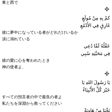
東と西で
كمْ بِهِ مِنْ مُولَعٍ
غَارِقٍ فِي الأَدْمُعِ
彼に夢中になっている者がどれだけいるか
涙に溺れている
عَقْلُهُ لَمَّا دُعِي
فِي مَحَبَّتِهِ سُبِي
彼の愛に心を奪われたとき
神の使者よ、
يَا رَسُولَ اللهِ يَا
خَيْرَ كُلِّ الأَنْبِيَاءْ
すべての預言者の中で最良の者よ
私たちを深淵から救ってください
نَجِّنَا مِنْ هَاوِيَةْ