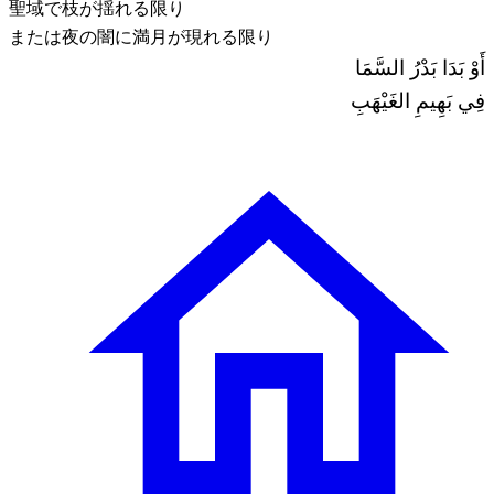
聖域で枝が揺れる限り
または夜の闇に満月が現れる限り
أَوْ بَدَا بَدْرُ السَّمَا
فِي بَهِيمِ الغَيْهَبِ