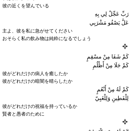
彼の近くを望んでいる
رَبِّ عَجِّلْ لِي بِهِ
عَلَّ يَصْفُو مَشْرَبِي
主よ、彼を私に急がせてください
おそらく私の飲み物は純粋になるでしょう
كَمْ شَفَا مِنْ مسْقِمٍ
كَمْ جَلَا مِنْ أَظْلُمِ
彼がどれだけの病人を癒したか
彼がどれだけの暗闇を晴らしたか
كَمْ لَهُ مِنْ أَنْعُمٍ
لِلْفَطِينِ وَلِلْغَبِيّ
彼がどれだけの祝福を持っているか
賢者と愚者のために