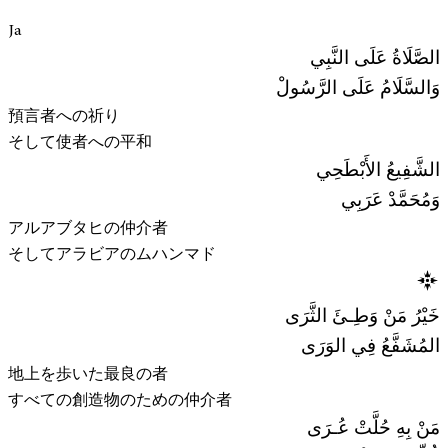
Ja
الصَّلَاةُ عَلَى النَّبِي
وَالسَّلَامُ عَلَى الرَّسُولْ
預言者への祈り
そして使者への平和
الشَّفِيعُ الأَبْطَحِي
وَمُحَمَّدْ عَرَبِي
アルアブタヒの仲介者
そしてアラビアのムハンマド
خَيْرُ مَنْ وَطِـئَ الثَّرَى
المُشَفَّعُ فِي الوَرَى
地上を歩いた最良の者
すべての創造物のための仲介者
مَنْ بِهِ حُلَّتْ عُـرَى