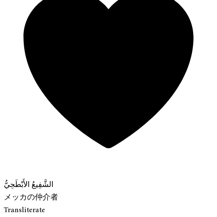
الشَّفِيعُ الأَبْطَحِيُّ
メッカの仲介者
Transliterate