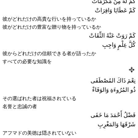
كَمْ لَهُ مِنْ مَكْرُمَاتْ
كَمْ عَطَايَا وَافِرَاتْ
彼がどれだけの高貴な行いを持っているか
彼がどれだけの豊富な贈り物を持っているか
كَمْ رَوَتْ عَنْهُ الثِّقَاتْ
كُلَّ عِلْمٍ وَاجِبِ
彼からどれだけの信頼できる者が語ったか
すべての必要な知識を
نِعْمَ ذَاكَ المُصْطَفَى
ذُو المُرُوءَةِ وَالوَفَاءْ
その選ばれた者は祝福されている
名誉と忠誠の者
فَضْلُ أَحْمَدَ مَا خَفَى
شَرْقَهَا وَالمَغْرِبِ
アフマドの美徳は隠されていない