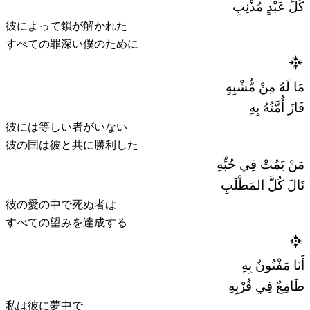
كُلِّ عَبْدٍ مُذْنِبِ
彼によって鎖が解かれた
すべての罪深い僕のために
مَا لَهُ مِنْ مُّشْبِهٍ
فَازَ أُمَّتُهُ بِهِ
彼には等しい者がいない
彼の国は彼と共に勝利した
مَنْ يَمُتْ فِي حُبِّهِ
نَالَ كُلَّ المَطْلَبِ
彼の愛の中で死ぬ者は
すべての望みを達成する
أَنَا مَفْتُونٌ بِهِ
طَامِعٌ فِي قُرْبِهِ
私は彼に夢中で