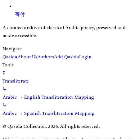
寄付
A curated archive of classical Arabic poetry, preserved and
made accessible.
Navigate
Qasida
About Us
Authors
Add Qasida
Login
Tools
⇄
Transliterate
↳
Arabic → English Transliteration Mapping
↳
Arabic → Spanish Transliteration Mapping
© Qasida Collection.
2026
. All rights reserved.