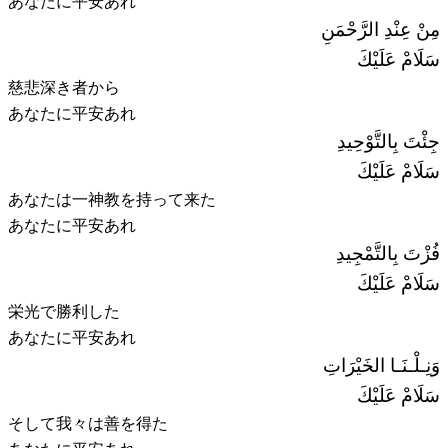
あなたに平安あれ
مِنْ عِنْدِ الرَّحْمَنِ
سَلَامْ عَلَيْكَ
慈悲深き者から
あなたに平安あれ
جِئْتَ بِالتَّوْحِيدِ
سَلَامْ عَلَيْكَ
あなたは一神教を持って来た
あなたに平安あれ
فُزْتَ بِالتَّمْجِيدِ
سَلَامْ عَلَيْكَ
栄光で勝利した
あなたに平安あれ
وَنِـلْـنَـا الخَيْرَاتِ
سَلَامْ عَلَيْكَ
そして我々は善を得た