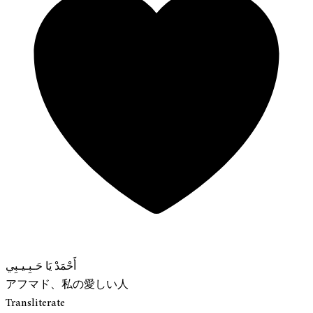
أَحْمَدْ يَا حَـبِـيـبِي
アフマド、私の愛しい人
Transliterate