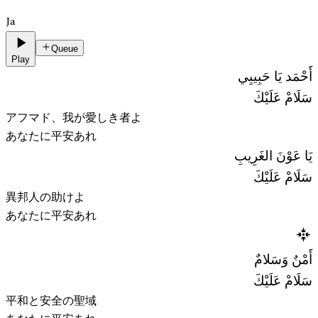
Ja
Queue
Play
أَحْمَد يَا حَبِيبِي
سَلَامْ عَلَيْكَ
アフマド、我が愛しき者よ
あなたに平安あれ
يَا عَوْنَ الغَرِيبِ
سَلَامْ عَلَيْكَ
異邦人の助けよ
あなたに平安あれ
أَمْنٌ وَسَلامٌ
سَلَامْ عَلَيْكَ
平和と安全の聖域