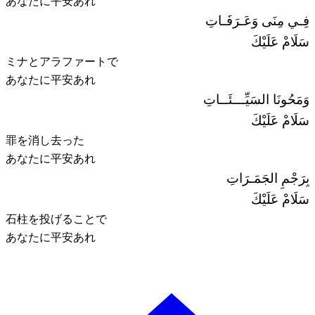
あなたに平安あれ
فِـي مِنَى وَعَـرَفَـاتِ
سَلَامْ عَلَيْكَ
ミナとアラファートで
あなたに平安あれ
وَمَحُونَا السَيِّـــئَــاتِ
سَلَامْ عَلَيْكَ
罪を消し去った
あなたに平安あれ
بِرَجْمِ الجَمَـرَاتِ
سَلَامْ عَلَيْكَ
石柱を投げることで
あなたに平安あれ