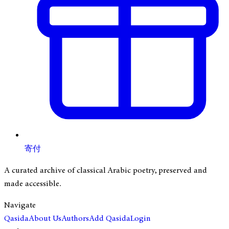
寄付
A curated archive of classical Arabic poetry, preserved and
made accessible.
Navigate
Qasida
About Us
Authors
Add Qasida
Login