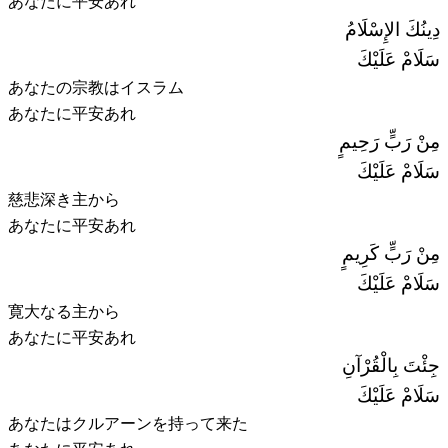
あなたに平安あれ
دِينُكَ الإِسْلَامُ
سَلَامْ عَلَيْكَ
あなたの宗教はイスラム
あなたに平安あれ
مِنْ رَبٍّ رَحِيمٍ
سَلَامْ عَلَيْكَ
慈悲深き主から
あなたに平安あれ
مِنْ رَبٍّ كَرِيمٍ
سَلَامْ عَلَيْكَ
寛大なる主から
あなたに平安あれ
جِئْتَ بِالْقُرْآنِ
سَلَامْ عَلَيْكَ
あなたはクルアーンを持って来た