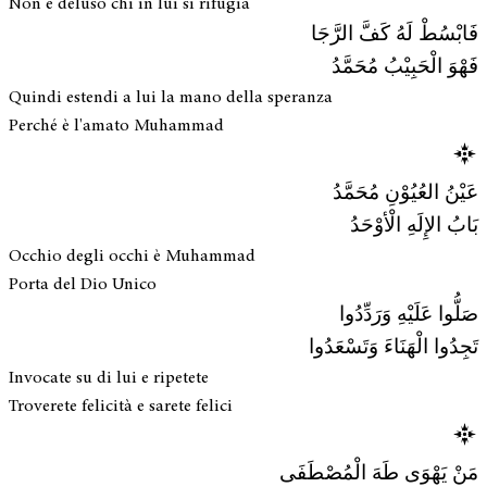
Non è deluso chi in lui si rifugia
فَابْسُطْ لَهُ كَفَّ الرَّجَا
فَهْوَ الْحَبِيْبُ مُحَمَّدُ
Quindi estendi a lui la mano della speranza
Perché è l'amato Muhammad
عَيْنُ العُيُوْنِ مُحَمَّدُ
بَابُ الإِلَهِ الْأوْحَدُ
Occhio degli occhi è Muhammad
Porta del Dio Unico
صَلُّوا عَلَيْهِ وَرَدِّدُوا
تَجِدُوا الْهَنَاءَ وَتَسْعَدُوا
Invocate su di lui e ripetete
Troverete felicità e sarete felici
مَنْ يَهْوَى طَهَ الْمُصْطَفَى