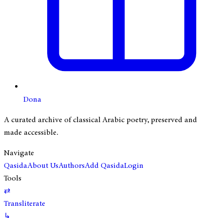
Dona
A curated archive of classical Arabic poetry, preserved and
made accessible.
Navigate
Qasida
About Us
Authors
Add Qasida
Login
Tools
⇄
Transliterate
↳