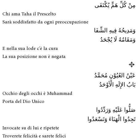
مِنْ كُلِّ هَمٍّ يُكْتَفَى
Chi ama Taha il Prescelto
Sarà soddisfatto da ogni preoccupazione
وَمَدِيحُهُ فِيهِ الشِّفَا
وَمَقَامُهُ لَا يُجْحَدُ
E nella sua lode c'è la cura
La sua posizione non è negata
عَيْنُ العُيُوْنِ مُحَمَّدُ
بَابُ الإِلَهِ الْأوْحَدُ
Occhio degli occhi è Muhammad
Porta del Dio Unico
صَلُّوا عَلَيْهِ وَرَدِّدُوا
تَجِدُوا الْهَنَاءَ وَتَسْعَدُوا
Invocate su di lui e ripetete
Troverete felicità e sarete felici