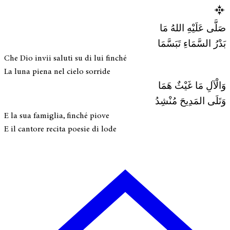
صَلَّى عَلَيْهِ اللهُ مَا
بَدْرُ السَّمَاءِ تَبَسَّمَا
Che Dio invii saluti su di lui finché
La luna piena nel cielo sorride
وَالْآلِ مَا غَيْثٌ هَمَا
وَتَلَى المَدِيحَ مُنْشِدُ
E la sua famiglia, finché piove
E il cantore recita poesie di lode