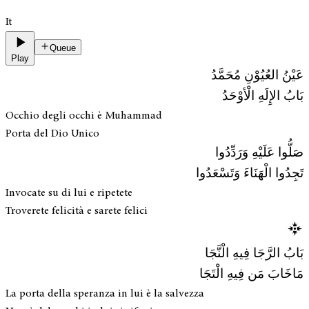
It
Queue
Play
عَيْنُ العُيُوْنِ مُحَمَّدُ
بَابُ الإِلَهِ الْأوْحَدُ
Occhio degli occhi è Muhammad
Porta del Dio Unico
صَلُّوا عَلَيْهِ وَرَدِّدُوا
تَجِدُوا الْهَنَاءَ وَتَسْعَدُوا
Invocate su di lui e ripetete
Troverete felicità e sarete felici
بَابُ الرَّجَا فِيهِ الْنَّجَا
مَاخَابَ مَن فِيهِ الْتَجَا
La porta della speranza in lui è la salvezza