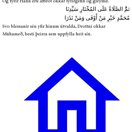
Og fyrir Hann eru afbrot okkar fyrirgefin og gleymd.
ثمَُّ الصَّلَاةُ عَلَى المُخْتَارِ سَيِّدِنَا
مُحَمَّدٍ خَيْرِ مَنْ أَوْفَى وَمَنْ نَذَرَا
Svo blessanir séu yfir hinum útvalda, Drottni okkar
Múhameð, besti þeirra sem uppfylla heit sín.