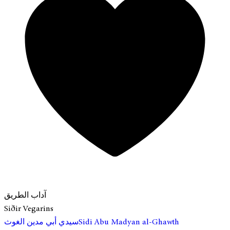
آداب الطريق
Siðir Vegarins
سيدي أبي مدين الغوث
Sidi Abu Madyan al-Ghawth