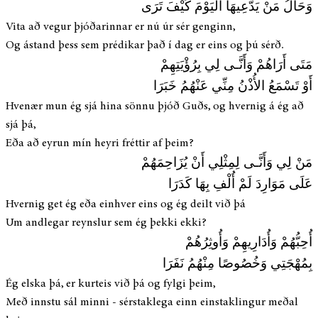
وَحَالُ مَنْ يَدَّعِيهَا اليَوْمَ كَيْفَ تَرَى
Vita að vegur þjóðarinnar er nú úr sér genginn,
Og ástand þess sem prédikar það í dag er eins og þú sérð.
مَتَى أَرَاهُمْ وَأَنَّـى لِي بِرُؤْيَتِهِمْ
أَوْ تَسْمَعُ الأُذْنُ مِنِّي عَنْهُمُ خَبَرَا
Hvenær mun ég sjá hina sönnu þjóð Guðs, og hvernig á ég að
sjá þá,
Eða að eyrun mín heyri fréttir af þeim?
مَنْ لِي وَأَنَّـى لِمِثْلِي أَنْ يُزَاحِمَهُمْ
عَلَى مَوَارِدَ لَمْ أُلْفِ بِهَا كَدَرَا
Hvernig get ég eða einhver eins og ég deilt við þá
Um andlegar reynslur sem ég þekki ekki?
أُحِبُّهُمْ وَأُدَارِيهِمْ وَأُوثِرُهُمْ
بِمُهْجَتِي وَخُصُوصًا مِنْهُمُ نَفَرَا
Ég elska þá, er kurteis við þá og fylgi þeim,
Með innstu sál minni - sérstaklega einn einstaklingur meðal