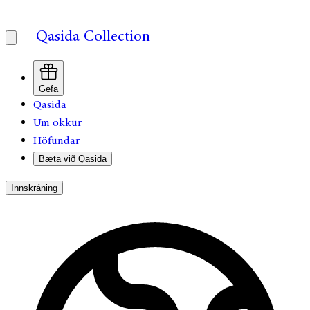
Qasida Collection
Gefa
Qasida
Um okkur
Höfundar
Bæta við Qasida
Innskráning