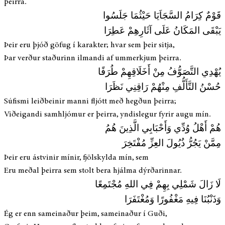
þeirra.
قَوْمٌ كِرَامُ السَّجَاَيَا حَيْثُمَا جَلَسُوا
يَبْقَى المَكَانُ عَلَى آثَارِهِمْ عَطِرَا
Þeir eru þjóð göfug í karakter; hvar sem þeir sitja,
Þar verður staðurinn ilmandi af ummerkjum þeirra.
يُهْدِي التَّصَوُّفُ مِنْ أَخَلَاقِهِمْ طُرَفًا
حُسْنُ التَّأَلُّفِ مِنْهُمْ رَاقِنِي نَظَرَا
Súfismi leiðbeinir manni fljótt með hegðun þeirra;
Viðeigandi samhljómur er þeirra, yndislegur fyrir augu mín.
هُمْ أَهْلُ وُدِّي وَأَحْبَابِي الَّذِينَ هُمُ
مِمَّنْ يَجُرُّ ذُيُولَ العِزِّ مُفْتَخِرَ
Þeir eru ástvinir mínir, fjölskylda mín, sem
Eru meðal þeirra sem stolt bera hjálma dýrðarinnar.
لَا زَالَ شَمْلِي بِهِمْ فِي اللهِ مُجْتَمِعًا
وَذَنْبُنَا فِيهِ مَغْفُورًا وَمُغْتَفَرَا
Ég er enn sameinaður þeim, sameinaður í Guði,