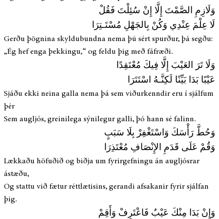
وَلَازِمِ الصَّمْتَ إِلَّا إِنْ سُئِلْتَ فَقُلْ
لَا عِلْمَ عِنْدِي وَكُنْ بِالجَهْلِ مُسْتَـتِرَا
Gerðu þögnina skyldubundna nema þú sért spurður, þá segðu:
„Ég hef enga þekkingu,“ og feldu þig með fáfræði.
وَلَا تَرَ العَيْبَ إِلَّا فِيكَ مُعْتَقِدًا
عَيْبًا بَدَا بَيِّنًا لَكِنَّـهُ اسْتَتَرَا
Sjáðu ekki neina galla nema þá sem viðurkenndir eru í sjálfum
þér
Sem augljós, greinilega sýnilegur galli, þó hann sé falinn.
وَحُطَّ رَأْسَكَ وَاسْتَغْفِرْ بِلَا سَبَبٍ
وَقُمْ عَلَى قَدَمِ الإِنْصَافِ مُعْتَذِرَا
Lækkaðu höfuðið og biðja um fyrirgefningu án augljósrar
ástæðu,
Og stattu við fætur réttlætisins, gerandi afsakanir fyrir sjálfan
þig.
وَإِنْ بَدَا مِنْكَ عَيْبٌ فَاعْتَرِفْ وَأَقِمْ