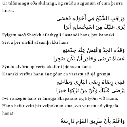
Úr tilfinningu eða skilningi, og snúðu augunum ef einn þeirra
hrasa.
وَرَاقِبِ الشَّيْخَ فِي أَحْوَالِهِ فَعَسَى
يُرَى عَلَيْكَ مِنَ اسْتِحْسَانِهِ أَثَرَا
Fylgstu með Shaykh af athygli í ástandi hans, því kannski
Sést á þér snefill af samþykki hans.
وَقَدِّمِ الجِدَّ وَانْهَضْ عِنْدَ خِدْمَتِهِ
عَسَاهُ يَرْضَى وَحَاذِرْ أَنْ تَكُنْ ضَجِرَا
Sýndu alvöru og vertu ákafur í þjónustu hans;
Kannski verður hann ánægður, en varastu að sjá gremju.
فَفِي رِضَاهُ رِضَى البَارِي وَطَاعَتِهِ
يَرْضَى عَلَيْكَ وَكُنْ مِنْ تَرْكِهَا حَذِرَا
Því í ánægju hans er ánægja Skaparans og hlýðni við Hann,
Hann hefur veitt þér velþóknun sína, svo varastu að yfirgefa
hana!
وَاعْلَمْ بِأنَّ طَرِيقَ القَوْمِ دَارِسَةٌ