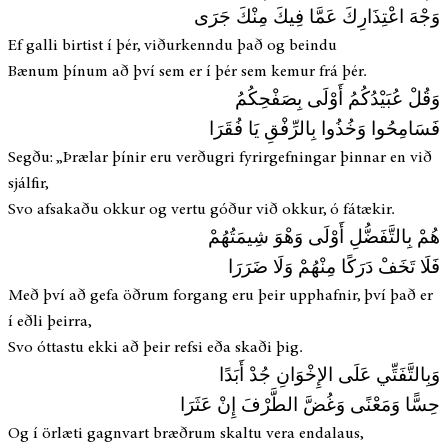
وَجْهَ اعْتِذَارِكَ عَمَّا فِيكَ مِنْكَ جَرَى
Ef galli birtist í þér, viðurkenndu það og beindu
Bænum þínum að því sem er í þér sem kemur frá þér.
وَقُلْ عُبَيْدُكُمُ أَوْلَى بِصَفْحِكُمُ
فَسَامِحُوا وَخُذُوا بِالرِّفْقِ يَا فُقَرَا
Segðu: „Þrælar þínir eru verðugri fyrirgefningar þinnar en við
sjálfir,
Svo afsakaðu okkur og vertu góður við okkur, ó fátækir.
هُمْ بِالتَّفَضُّلِ أَوْلَى وَهْوَ شِيمَتُهُمْ
فَلَا تَخَفْ دَرَكًا مِنْهُمْ وَلَا ضَرَرَا
Með því að gefa öðrum forgang eru þeir upphafnir, því það er
í eðli þeirra,
Svo óttastu ekki að þeir refsi eða skaði þig.
وَبِالتَّفَتِّي عَلَى الإِخْوَانِ جُدْ أَبَدًا
حِسًّا وَمَعْنًى وَغُضَّ الطَّرْفَ إِنْ عَثَرَا
Og í örlæti gagnvart bræðrum skaltu vera endalaus,