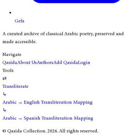
Gefa
A curated archive of classical Arabic poetry, preserved and
made accessible.
Navigate
Qasida
About Us
Authors
Add Qasida
Login
Tools
⇄
Transliterate
↳
Arabic → English Transliteration Mapping
↳
Arabic → Spanish Transliteration Mapping
© Qasida Collection.
2026
. All rights reserved.