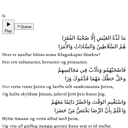
Is
Queue
Play
مَا لَذَّةُ العَيْشِ إِلَّا صُحْبَةُ الفُقَرَا
هُمُ السَّلَاطِينُ وَالسَّادَاتُ وَالأُمَرَا
Hver er unaður lífsins nema félagsskapur fátækra?
Þeir eru sultanarnir, herrarnir og prinsarnir.
فَاصْحَبْهُمُو وَتأدَّبْ فِي مَجَالِسِهِمْ
وخَلِّ حَظَّكَ مَهْمَا قَدَّمُوكَ وَرَا
Svo vertu vinur þeirra og lærðu siði samkomanna þeirra,
Og haltu skyldum þínum, jafnvel þótt þeir hunsi þig.
وَاسْتَغْنِمِ الوَقْتَ وَاحْضُرْ دَائِمًا مَعَهُمْ
وَاعْلَمْ بِأنَّ الرِّضَا يَخْتَصُّ مَنْ حَضَرَا
Nýttu tímann og vertu alltaf með þeim,
Og vita að guðleg ánægja greinir þann sem er til staðar.