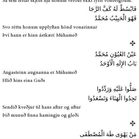
Sá sem leitar skjóls hjá honum verður ekki fyrir vonbrigðum.
فَابْسُطْ لَهُ كَفَّ الرَّجَا
فَهْوَ الْحَبِيْبُ مُحَمَّدُ
Svo réttu honum upplyftan hönd vonarinnar
Því hann er hinn ástkæri Múhameð
عَيْنُ العُيُوْنِ مُحَمَّدُ
بَابُ الإِلَهِ الْأوْحَدُ
Augasteinn augnanna er Múhameð
Hlið hins eina Guðs
صَلُّوا عَلَيْهِ وَرَدِّدُوا
تَجِدُوا الْهَنَاءَ وَتَسْعَدُوا
Sendið kveðjur til hans aftur og aftur
Þið munuð finna hamingju og gleði
مَنْ يَهْوَى طَهَ الْمُصْطَفَى