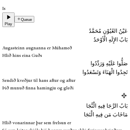
Is
Queue
Play
عَيْنُ العُيُوْنِ مُحَمَّدُ
بَابُ الإِلَهِ الْأوْحَدُ
Augasteinn augnanna er Múhameð
Hlið hins eina Guðs
صَلُّوا عَلَيْهِ وَرَدِّدُوا
تَجِدُوا الْهَنَاءَ وَتَسْعَدُوا
Sendið kveðjur til hans aftur og aftur
Þið munuð finna hamingju og gleði
بَابُ الرَّجَا فِيهِ الْنَّجَا
مَاخَابَ مَن فِيهِ الْتَجَا
Hlið vonarinnar þar sem frelsun er