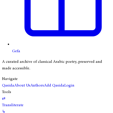
Gefa
A curated archive of classical Arabic poetry, preserved and
made accessible.
Navigate
Qasida
About Us
Authors
Add Qasida
Login
Tools
⇄
Transliterate
↳