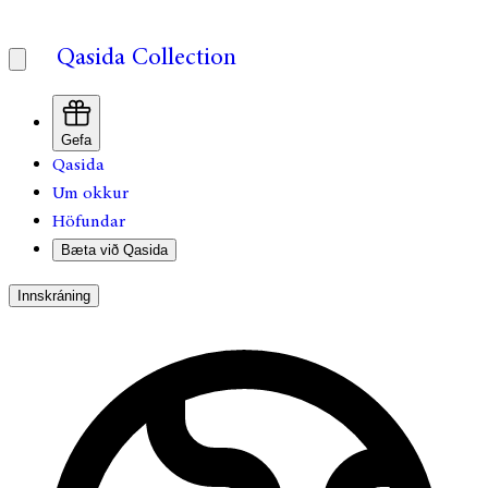
Qasida Collection
Gefa
Qasida
Um okkur
Höfundar
Bæta við Qasida
Innskráning