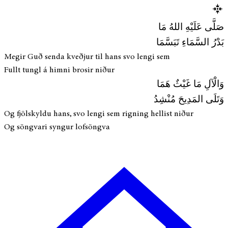
صَلَّى عَلَيْهِ اللهُ مَا
بَدْرُ السَّمَاءِ تَبَسَّمَا
Megir Guð senda kveðjur til hans svo lengi sem
Fullt tungl á himni brosir niður
وَالْآلِ مَا غَيْثٌ هَمَا
وَتَلَى المَدِيحَ مُنْشِدُ
Og fjölskyldu hans, svo lengi sem rigning hellist niður
Og söngvari syngur lofsöngva