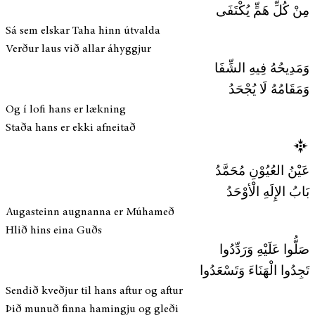
مِنْ كُلِّ هَمٍّ يُكْتَفَى
Sá sem elskar Taha hinn útvalda
Verður laus við allar áhyggjur
وَمَدِيحُهُ فِيهِ الشِّفَا
وَمَقَامُهُ لَا يُجْحَدُ
Og í lofi hans er lækning
Staða hans er ekki afneitað
عَيْنُ العُيُوْنِ مُحَمَّدُ
بَابُ الإِلَهِ الْأوْحَدُ
Augasteinn augnanna er Múhameð
Hlið hins eina Guðs
صَلُّوا عَلَيْهِ وَرَدِّدُوا
تَجِدُوا الْهَنَاءَ وَتَسْعَدُوا
Sendið kveðjur til hans aftur og aftur
Þið munuð finna hamingju og gleði