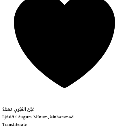
عَيْنُ العُيُوْنِ مُحَمَّدُ
Ljósið í Augum Mínum, Muhammad
Transliterate