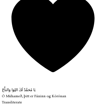
يَا مُحَمَّدْ لَكَ اللِوَا وَالتاَّجْ
Ó Múhameð, þitt er Fáninn og Kórónan
Transliterate