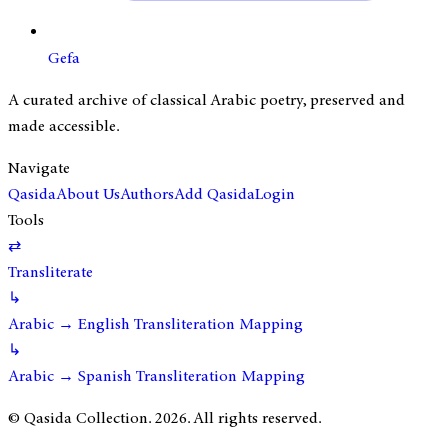
Gefa
A curated archive of classical Arabic poetry, preserved and
made accessible.
Navigate
Qasida
About Us
Authors
Add Qasida
Login
Tools
⇄
Transliterate
↳
Arabic → English Transliteration Mapping
↳
Arabic → Spanish Transliteration Mapping
© Qasida Collection.
2026
. All rights reserved.