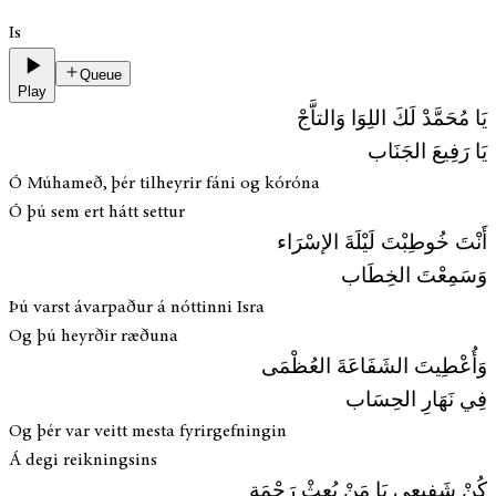
Is
Queue
Play
يَا مُحَمَّدْ لَكَ اللِوَا وَالتاَّجْ
يَا رَفِيعَ الجَنَاب
Ó Múhameð, þér tilheyrir fáni og kóróna
Ó þú sem ert hátt settur
أَنْتَ خُوطِبْتَ لَيْلَةَ الإسْرَاء
وَسَمِعْتَ الخِطَاب
Þú varst ávarpaður á nóttinni Isra
Og þú heyrðir ræðuna
وَأُعْطِيتَ الشَفَاعَةَ العُظْمَى
فِي نَهَارِ الحِسَاب
Og þér var veitt mesta fyrirgefningin
Á degi reikningsins
كُنْ شَفِيعِي يَا مَنْ بُعِثْ رَحْمَة