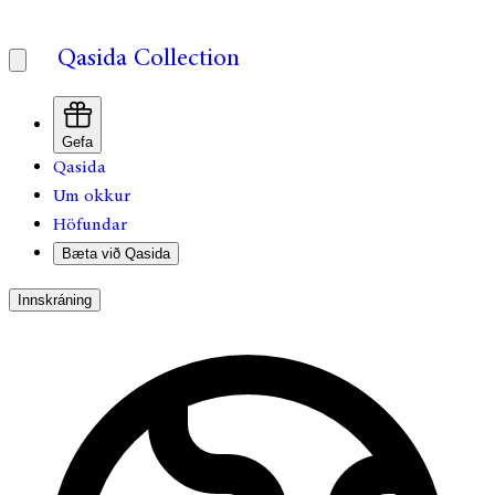
Qasida Collection
Gefa
Qasida
Um okkur
Höfundar
Bæta við Qasida
Innskráning