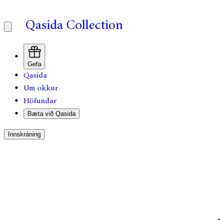
Qasida Collection
Gefa
Qasida
Um okkur
Höfundar
Bæta við Qasida
Innskráning