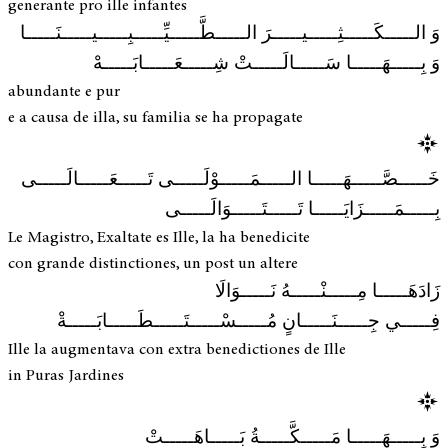
generante pro ille infantes
وَ الـــــكَـــــثِـــــيـــــرَ الـــــطَّـــــيِّـــــبِـــــيـــــنَـــــا
وَ بِـــــهَـــــا سَـــــالَـــــتْ شِـــــعَـــــابَـــــهْ
abundante e pur
e a causa de illa, su familia se ha propagate
خَـــــصَّـــــهَـــــا الـــــمَـــــوْلَـــــى تَـــــعَـــــالَـــــى
بِـــــمَـــــزَايَـــــا تَـــــتَـــــوَالَـــــى
Le Magistro, Exaltate es Ille, la ha benedicite
con grande distinctiones, un post un altere
زَادَهَـــــا مِـــــنْـــــهُ نَـــــوَالَا
فِـــــي جِـــــنَـــــانٍ مُـــــسْـــــتَـــــطَـــــابَـــــةْ
Ille la augmentava con extra benedictiones de Ille
in Puras Jardines
وَ بِـــــهَـــــا مَـــــكَّـــــةُ بَـــــاهَـــــتْ