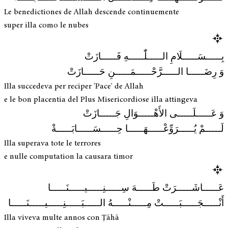
Le benedictiones de Allah descende continuemente
super illa como le nubes
بِـــــسَـــــلَامِ الـــــلّٰـــــهِ فَـــــازَتْ
وَ رِضَـــــا الـــــرَّحْـــــمَـــــنِ حَـــــازَتْ
Illa succedeva per reciper 'Pace' de Allah
e le bon placentia del Plus Misericordiose illa attingeva
وَ عَـــــلَـــــى الأَهْـــــوَالِ جَـــــازَتْ
لَـــــمْ يُـــــرَوِّعْـــــهَـــــا حِـــــسَـــــابَـــــةْ
Illa superava tote le terrores
e nulle computation la causara timor
عَـــــاشَـــــرَتْ طَـــــهَ سِـــــنِـــــيـــــنَـــــا
أَنْـــــجَـــــبَـــــتْ مِـــــنْـــــهُ الـــــبَـــــنِـــــيـــــنَـــــا
Illa viveva multe annos con Ṭāhā