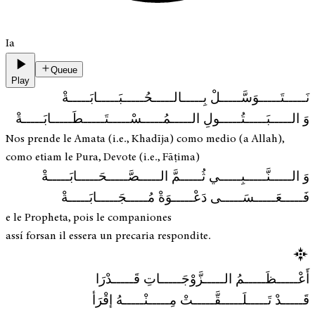
Ia
Queue
Play
نَـــــتَـــــوَسَّـــــلْ بِـــــالـــــحُـــــبَـــــابَـــــةْ
وَ الـــــبَـــــتُـــــولِ الـــــمُـــــسْـــــتَـــــطَـــــابَـــــةْ
Nos prende le Amata (i.e., Khadīja) como medio (a Allah),
como etiam le Pura, Devote (i.e., Fāṭima)
وَ الـــــنَّـــــبِـــــي ثُـــــمَّ الـــــصَّـــــحَـــــابَـــــةْ
فَـــــعَـــــسَـــــى دَعْـــــوَةْ مُـــــجَـــــابَـــــةْ
e le Propheta, pois le companiones
assí forsan il essera un precaria respondite.
أَعْـــــظَـــــمُ الـــــزَّوْجَـــــاتِ قَـــــدْرَا
قَـــــدْ تَـــــلَـــــقَّـــــتْ مِـــــنْـــــهُ إقْرَأ