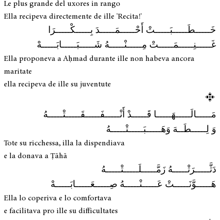
Le plus grande del uxores in rango
Ella recipeva directemente de ille 'Recita!'
خَـــــطَـــــبَـــــتْ أَحْـــــمَـــــدَ بِـــــكْـــــرَا
غَـــــنِـــــمَـــــتْ مِـــــنْـــــهُ شَـــــبَـــــابَـــــهْ
Ella proponeva a Aḥmad durante ille non habeva ancora
maritate
ella recipeva de ille su juventute
مَـــــالَـــــهَـــــا قَـــــدْ أَنْـــــفَـــــقَـــــتْـــــهُ
وَ لِـــــطَــهَ وَهَـــــبَـــــتْـــــهُ
Tote su ricchessa, illa la dispendiava
e la donava a Ṭāhā
دَثَّـــــرَتْـــــهُ زَمَّـــــلَـــــتْـــــهُ
هَـــــوَّنَـــــتْ عَـــــنْـــــهُ صِـــــعَـــــابَـــــهْ
Ella lo coperiva e lo comfortava
e facilitava pro ille su difficultates