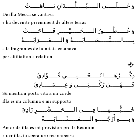
وَ عَـــــلَـــــى الـــــبُـــــلْـــــدَانِ تَـــــاهَـــــتْ
De illa Mecca se vantava
e ha devenite preeminent de altere terras
وَ عُـــــطُـــــورُ الـــــخَـــــيْـــــرِ فَـــــاحَـــــتْ
بِـــــالـــــنَّـــــسَـــــابَـــــةْ وَ الـــــقَـــــرَابَـــــةْ
e le fragrantes de bonitate emanava
per affiliation e relation
ذِكْـــــرُهَـــــا يُـــــحْـــــيِـــــي فُـــــؤَادِيْ
فَـــــهْـــــيَ رُكْـــــنِـــــي وَ عِـــــمَـــــادِيْ
Su mention porta vita a mi corde
Illa es mi columna e mi supporto
حُـــــبُّـــــهَـــــا فِـــــي الـــــحَـــــشْـــــرِ زَادِيْ
وَ بِـــــهِ أَرْجُـــــو الـــــمَـــــثَـــــابَـــــةْ
Amor de illa es mi provision pro le Reunion
e per illa, io spera pro recompensa