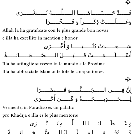
قَـــــدْ حَـــــبَـــــاهَـــــا الـــــلّٰـــــهُ بُـــــشْـــــرَى
وَعَـــــلَـــــتْ ذِكْـــــراً وَ فَـــــخْـــــرَا
Allah la ha gratificate con le plus grande bon novas
e illa ha excellite in mention e honor
سَـــــعِـــــدَتْ دُنْـــــيَـــــا وَ أُخْـــــرَى
أَسْـــــلَـــــمَـــــتْ قَـــــبْـــــلَ الـــــصَّـــــحَـــــابَـــــةْ
Illa ha attingite successo in le mundo e le Proxime
Illa ha abbraciate Islam ante tote le companiones.
إِنَّ فِـــــي الـــــجَـــــنَّـــــةِ قَـــــصْـــــرَا
لِـــــخَـــــدِيـــــجَـــــةْ وَ هْـــــيَ أَحْـــــرَى
Vermente, in Paradiso es un palatio
pro Khadīja e illa es le plus meritorie
وَ عَـــــطَـــــايَـــــا الـــــلّٰـــــهِ تَـــــتْـــــرَى
فَـــــوْقَـــــهَـــــا مِـــــثْـــــلَ الـــــسَّـــــحَـــــابَـــــةْ