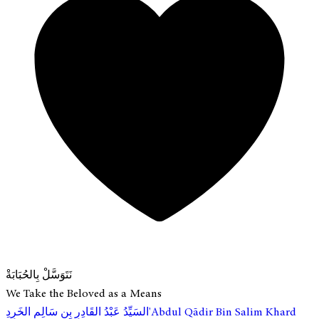
نَتَوَسَّلْ بِالحُبَابَةْ
We Take the Beloved as a Means
ِ'Abdul Qādir Bin Salim Khard
السَيِّدُ عَبْدُ القَادِرِ بِن سَالِم الخَرِد