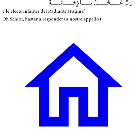
رَبِّ عَـــــجِّـــــلْ بِـــــالْإِجَـــــابَـــــةْ
e le electe infantes del Radiante (Fāṭima)
Oh Senior, hastar a responder (a nostre appello)