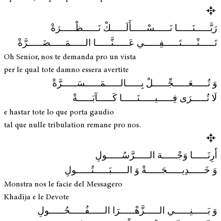
رَبَّـــــنَـــــا نَـــــسْـــــأَلَـــــكْ نَـــــظْـــــرَةْ
تَـــــنْـــــتَـــــفِـــــي عَـــــنَّـــــا الـــــمَـــــضَـــــرَّةْ
Oh Senior, nos te demanda pro un vista
per le qual tote damno essera avertite
وَ تُـــــعَـــــجِّـــــلْ بِـــــالـــــمَـــــسَـــــرَّةْ
لَا تُـــــرَى فِـــــيـــــنَـــــا كَـــــآبَـــــةْ
e hastar tote lo que porta gaudio
tal que nulle tribulation remane pro nos.
أَرِنَـــــا وَجْـــــهَ الـــــرَّسُـــــولِ
وَ خَـــــدِيـــــجَـــــةْ وَ الـــــبَـــــتُـــــولِ
Monstra nos le facie del Messagero
Khadīja e le Devote
وَ بَـــــنِـــــي الـــــزَّهْـــــرَا الـــــفُـــــحُـــــولِ