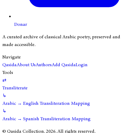
Donar
A curated archive of classical Arabic poetry, preserved and
made accessible.
Navigate
Qasida
About Us
Authors
Add Qasida
Login
Tools
⇄
Transliterate
↳
Arabic → English Transliteration Mapping
↳
Arabic → Spanish Transliteration Mapping
© Qasida Collection.
2026
. All rights reserved.