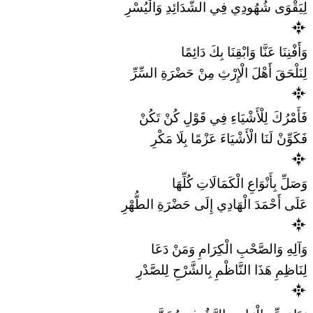
لِيَقْوَى شُهُودِي فِي الشَّدَائِدِ وَالْيُسْرِ
وَأَفْنِنَا عَنَّا وَابْقِنَا بِكَ دَائِمًا
لِنَلْحَقَ أَهْلَ الْإِرْثِ مِنْ حَضْرَةِ السِّرِّ
فَأَمْرُكَ لِلْأَشْيَاءِ فِي قَوْلِ كُنْ تَكُنْ
فَكَوِّنْ لَنَا الْأَشْيَاءَ عَزْمًا بِلَا مَكْرِ
وَصَلِّ بِأَنْوَاعِ الْكَمَالَاتِ كُلِّهَا
عَلَى أَحْمَدَ الْهَادِي إِلَى حَضْرَةِ الطُّهْرِ
وَآلِهِ وَالصَّحْبِ الْكِرَامِ وَمَنْ دَعَا
لِنَاظِمِ هَذَا النَّاظْمِ بِالشَّرْحِ لِلصَّدْرِ