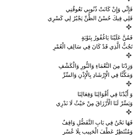
فَإِنِّي وَإِنْ كَانَتْ ذُنُوبِي تَعُوقُنِي
فَلِي فِيكَ حُسْنُ الظَّنِّ يَجْبُرُ لِي كَسْرِي
فَمُنَّ عَلَيْنَا يَاغُفُورُ بِتَوْبَةٍ
تَجُبُّ الَّذِي قَدْ كَانَ فِي سَالِفِ الْعُمْرِ
وَزِدْنَا مِنَ النَّعْمَاءِ وَالنُّورِ وَالْكَشْفِ
وَمَكِّنَّا فِي الْإِرْشَادِ بِالْإِذْنِ وَالسِّرِّ
وَ أَيِّدْنَا فِي أَقْوَالِنَا وَفِعَالِنَا
وَيَسِّرْ لَنَا الْأَرْزَاقَ مِنْ حَيْثُ لَا نَدْرِي
فَهَا نَحْنُ فِي بَابِ التَّفَضُّلِ وَاقِفٌ
وَمُنْتَظِرٌ عَطْفَ الْحَبِيبِ بِلَا عُسْرِ