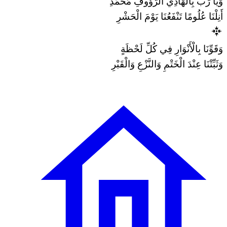
وَيَا رَبِّ بِالْهَادِي الرَّؤُوفِ مُحَمَّدِ
أَنِلْنَا عُلُومًا تَنْفَعُنَا يَوْمَ الْحَشْرِ
وَقَوِّنَا بِالْأَنْوَارِ فِي كُلِّ لَحْظَةٍ
وَثَبِّتْنَا عِنْدَ الْخَتْمِ وَالنَّزْعِ وَالْقَبْرِ