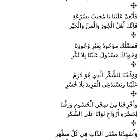
فَأَنْعِمْ عَلَيْنَا يَا مُجِيبُ بِسُرْعَةٍ
فَإِنَّكَ أَهْلُ الْجُودِ وَالْمَنِّ وَالْخَيْرِ
فَفَضْلُكَ مَوْجُودٌ بِغَيْرِ وُجُودِنَا
وَجُودُكَ مَسْدُولٌ عَلَيْنَا بِلَا نُكْرِ
وَوَفِّقْنَا لِلشُّكْرِ الَّذِي هُوَ لَازِمٌ
عَلَيْنَا وَيَسْتَدْعِي الْمَزِيدَ بِلَا خُسْرِ
وَأَخْرِجْنَا مِنْ سِجْنِ الْجُسُومِ وَرَقِّنَا
لِحَضْرَةِ أَرْوَاحِ ثَوَابًا عَلَى الشُّكْرِ
وَأَشْهِدْنَا مَعْنَى الذَّاتِ فِي كُلِّ مَظْهَرِ