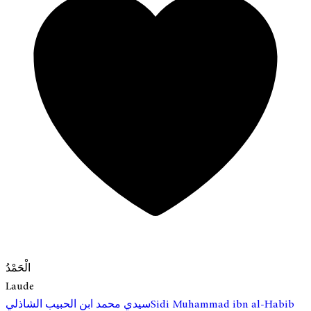
الْحَمْدُ
Laude
Sidi Muhammad ibn al-Habib
سيدي محمد ابن الحبيب الشاذلي