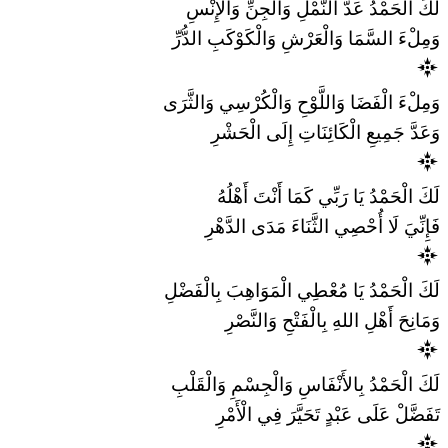
لَكَ الْحَمْدُ عَدَّ النَّمْلِ وَالْجِنِّ وَالْإِنْسِ
وَمِلْءَ السَّمَا وَالْعَرْشِ وَالْكَوْكَبِ الدُّرِّ
وَمِلْءَ الْفَضَا وَاللَّوْحِ وَالْكُرْسِي وَالثَّرَى
وَعَدَّ جَمِيعِ الْكَائِنَاتِ إِلَى الْحَشْرِ
لَكَ الْحَمْدُ يَا رَبِّي كَمَا أَنْتَ أَهْلُهُ
فَإِنِّيَ لَا أُحْصِي الثَّنَاءَ مَدَى الدَّهْرِ
لَكَ الْحَمْدُ يَا مُعْطِي الْمَوَاهِبَ بِالْفَضْلِ
وَمَانِحَ أَهْلِ اللهِ بِالْفَتْحِ وَالنَّصْرِ
لَكَ الْحَمْدُ بِالأَنْفَاسِ وَالْجِسْمِ وَالْقَلْبِ
تَفَضَّلْ عَلَى عَبْدٍ تَحَيَّرَ فِي الْأَمْرِ