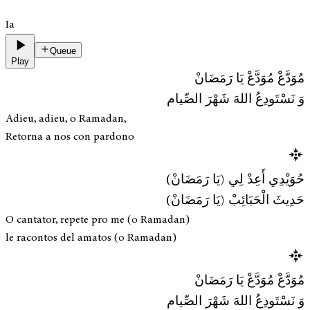
Ia
Queue
Play
مُوَدَّعْ مُوَدَّعْ يَا رَمَضَانْ
وَ نَسْتَودِعُ اللهَ شَهْرَ الصِّيام
Adieu, adieu, o Ramadan,
Retorna a nos con pardono
حُوَيْدِي أَعِدْ لِي (يَا رَمَضَانْ)
حَدِيثَ الْحَبَائِبْ (يَا رَمَضَانْ)
O cantator, repete pro me (o Ramadan)
le racontos del amatos (o Ramadan)
مُوَدَّعْ مُوَدَّعْ يَا رَمَضَانْ
وَ نَسْتَودِعُ اللهَ شَهْرَ الصِّيام