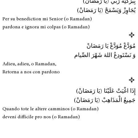
بِبَرْكَتِهْ رَبِّي (يَا رَمَضَانْ)
يُجَاوِزْ وَيَسْمَحْ (يَا رَمَضَانْ)
Per su benediction mi Senior (o Ramadan)
pardona e ignora mi colpas (o Ramadan)
مُوَدَّعْ مُوَدَّعْ يَا رَمَضَانْ
وَ نَسْتَودِعُ اللهَ شَهْرَ الصِّيام
Adieu, adieu, o Ramadan,
Retorna a nos con pardono
إِذَا اغْيَتْ عَلَيْنَا (يَا رَمَضَانْ)
جَمِيعُ الْمَذَاهِبْ (يَا رَمَضَانْ)
Quando tote le altere camminos (o Ramadan)
deveni difficile pro nos (o Ramadan)