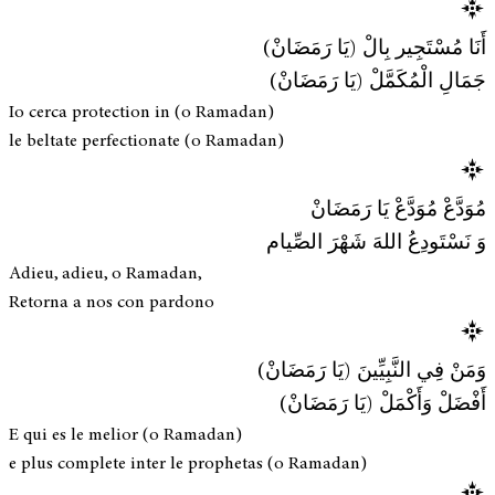
أَنَا مُسْتَجِير بِالْ (يَا رَمَضَانْ)
جَمَالِ الْمُكَمَّلْ (يَا رَمَضَانْ)
Io cerca protection in (o Ramadan)
le beltate perfectionate (o Ramadan)
مُوَدَّعْ مُوَدَّعْ يَا رَمَضَانْ
وَ نَسْتَودِعُ اللهَ شَهْرَ الصِّيام
Adieu, adieu, o Ramadan,
Retorna a nos con pardono
وَمَنْ فِي النَّبِيِّينَ (يَا رَمَضَانْ)
أَفْضَلْ وَأَكْمَلْ (يَا رَمَضَانْ)
E qui es le melior (o Ramadan)
e plus complete inter le prophetas (o Ramadan)