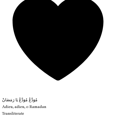
مُوَدَّعْ مُوَدَّعْ يَا رَمَضَانْ
Adieu, adieu, o Ramadan
Transliterate