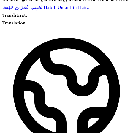
الحَبِيب عُمَرْ بِن حَفِيظ
Habib Umar Bin Hafiz
Transliterate
Translation