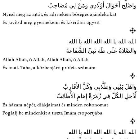
واصْلِح أَحْوَالَ أَوْلَادِي وَمَنْ لِي مُصَاحِبْ
Nyisd meg az ajtót, és adj nekem bőséges ajándékokat
És javítsd meg gyermekeim és kísérőim ügyeit
الله الله يا الله الله الله يا الله
وَالصَّلاةُ عَلَى طَهَ نَبِيِّ الشَّفَاعَةْ
Allah Allah, ó Allah, Allah Allah, ó Allah
És imák Taha, a közbenjáró próféta számára
وَاهْلَ بَيْتِي وَطُلَّابِي وَكُلَّ الأَقَارِبْ
أَدْخِلِ الكُلَّ فِي زُمْرَةْ إِمَامِ الَأَطَائِبْ
És házam népét, diákjaimat és minden rokonomat
Foglalj be mindenkit a tiszta Imám csoportjába
الله الله يا الله الله الله يا الله