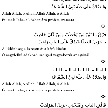
وَالصَّلاةُ عَلَى طَهَ نَبِيِّ الشَّفَاعَةْ
Allah Allah, ó Allah, Allah Allah, ó Allah
És imák Taha, a közbenjáró próféta számára
فَرْقُ مَا بَيْنْ مَنْ يُخْطَبْ وَمَنْ كَانَ خَاطِبْ
يَا جَزِيْلَ العَطَا عَبْدُكْ عَلَى البَابِ رَاغِبْ
A különbség a keresett és a kérő között
Ó nagylelkű adakozó, szolgád vágyakozik az ajtónál
الله الله يا الله الله الله يا الله
وَالصَّلاةُ عَلَى طَهَ نَبِيِّ الشَّفَاعَةْ
Allah Allah, ó Allah, Allah Allah, ó Allah
És imák Taha, a közbenjáró próféta számára
فَافْتَحِ البَابِ وامْنَحْنِي جَزِيلَ المَوَاهِبْ