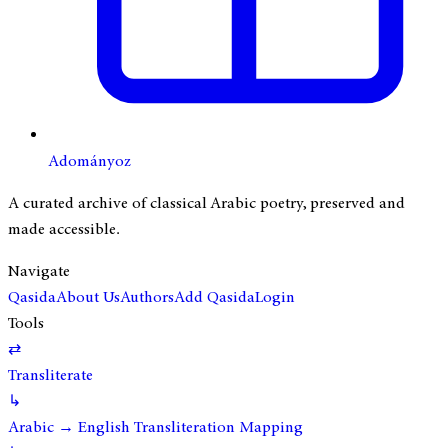
Adományoz
A curated archive of classical Arabic poetry, preserved and
made accessible.
Navigate
Qasida
About Us
Authors
Add Qasida
Login
Tools
⇄
Transliterate
↳
Arabic → English Transliteration Mapping