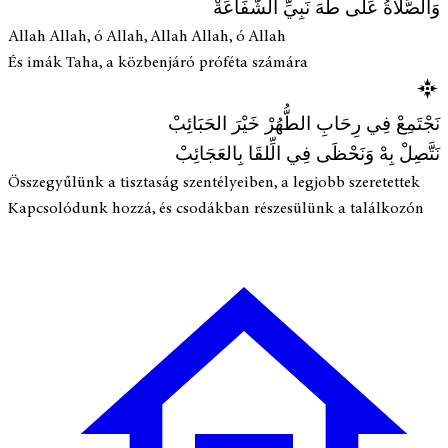
وَالصَّلاةُ عَلَى طَهَ نَبِيِّ الشَّفَاعَةْ
Allah Allah, ó Allah, Allah Allah, ó Allah
És imák Taha, a közbenjáró próféta számára
نَجْتَمِعْ فِي رِحَابِ الطُّهُرْ خَيْرَ الحَبَائِبْ
نَتَّصِلْ بِهْ وَنَحْظَى فِي الِّلقَا بِالعَجَائِبْ
Összegyűlünk a tisztaság szentélyeiben, a legjobb szeretettek
Kapcsolódunk hozzá, és csodákban részesülünk a találkozón