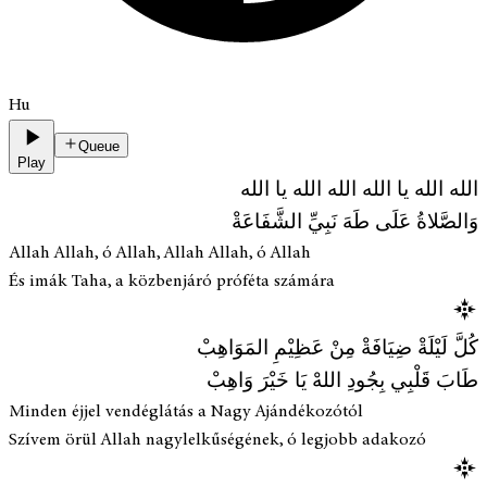
Hu
Queue
Play
الله الله يا الله الله الله يا الله
وَالصَّلاةُ عَلَى طَهَ نَبِيِّ الشَّفَاعَةْ
Allah Allah, ó Allah, Allah Allah, ó Allah
És imák Taha, a közbenjáró próféta számára
كُلَّ لَيْلَةْ ضِيَافَةْ مِنْ عَظِيْمِ المَوَاهِبْ
طَابَ قَلْبِي بِجُودِ اللهْ يَا خَيْرَ وَاهِبْ
Minden éjjel vendéglátás a Nagy Ajándékozótól
Szívem örül Allah nagylelkűségének, ó legjobb adakozó