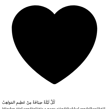
كُلَّ لَيْلَةْ ضِيَافَةْ مِنْ عَظِيمِ المَوَاهِبْ
Minden éjjel vendéglátás a nagy ajándékokkal rendelkezőktől