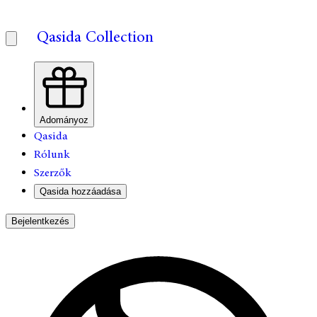
Qasida Collection
Adományoz
Qasida
Rólunk
Szerzők
Qasida hozzáadása
Bejelentkezés