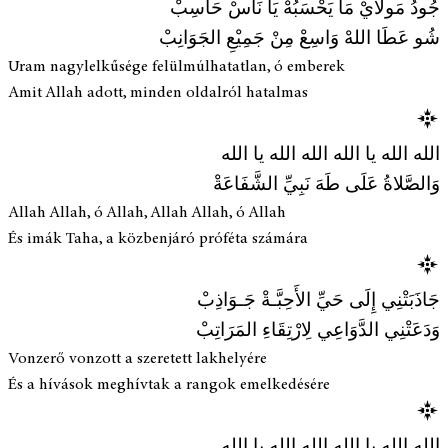
جُودُ مَولايْ مَا يَحْسَبُهْ يَا نَاسْ حَاسِبْ
شُو عَطَا اللهْ وَاسِعْ مِنْ جَمِيْعِ الجَوَانِبْ
Uram nagylelkűsége felülmúlhatatlan, ó emberek
Amit Allah adott, minden oldalról hatalmas
الله الله يا الله الله الله يا الله
وَالصَّلاةُ عَلَى طَهَ نَبِيِّ الشَّفَاعَةْ
Allah Allah, ó Allah, Allah Allah, ó Allah
És imák Taha, a közbenjáró próféta számára
جَاذَبَتْنِي إِلَى حَيِّ الأَحِبَّـةْ جَـوَاذِبْ
وَدَعَتْنِي الدَّوَاعِي لِارْتِقَاءِ المَرَاتِبْ
Vonzerő vonzott a szeretett lakhelyére
És a hívások meghívtak a rangok emelkedésére
الله الله يا الله الله الله يا الله