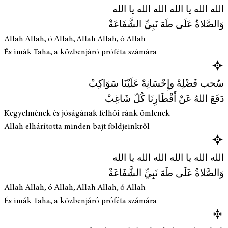
الله الله يا الله الله الله يا الله
وَالصَّلاةُ عَلَى طَهَ نَبِيِّ الشَّفَاعَةْ
Allah Allah, ó Allah, Allah Allah, ó Allah
És imák Taha, a közbenjáró próféta számára
سُحب فَضْلِهْ وإِحْسَانِهْ عَلَيْنَا سَوَاكِبْ
دَفَعَ اللهُ عَنْ أَقْطَارِنَا كُلّ شَاغِبْ
Kegyelmének és jóságának felhői ránk ömlenek
Allah elhárította minden bajt földjeinkről
الله الله يا الله الله الله يا الله
وَالصَّلاةُ عَلَى طَهَ نَبِيِّ الشَّفَاعَةْ
Allah Allah, ó Allah, Allah Allah, ó Allah
És imák Taha, a közbenjáró próféta számára